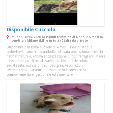
Disponibile Cucciola
Milano, 30/07/2020: 🐶 Pitbull femmina di 6 anni e 5 mesi in
vendita a Milano (MI) e in tutta Italia da privato
Disponibile bellissima cucciola di 4 mesi. Linea di sangue
amberlite/larsan/chinaman/bolio. Allevata professionalmente in
habitat naturale, ottima socializzazione di tipo famigliare. Madre
e bisnonno visibili nel allevamento. Disponibile subito
socializzata, munita di chip, pedigree, vaccinazioni,
sverminazioni. Garantiamo esperienza e consulenza
comportamentale, gestionale ed alimentare