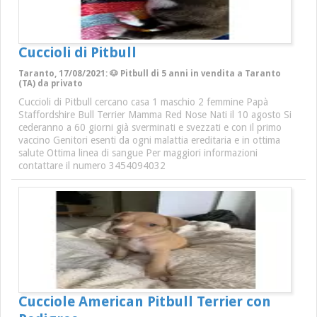
Cuccioli di Pitbull
Taranto, 17/08/2021: 🐶 Pitbull di 5 anni in vendita a Taranto
(TA) da privato
Cuccioli di Pitbull cercano casa 1 maschio 2 femmine Papà
Staffordshire Bull Terrier Mamma Red Nose Nati il 10 agosto Si
cederanno a 60 giorni già sverminati e svezzati e con il primo
vaccino Genitori esenti da ogni malattia ereditaria e in ottima
salute Ottima linea di sangue Per maggiori informazioni
contattare il numero 3454094032
Cucciole American Pitbull Terrier con