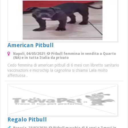
American Pitbull
Napoli, 04/05/2021: 🐶 Pitbull femmina in vendita a Quarto
(NA) e in tutta Italia da privato
Cedo femmina di american pitbull di 6 mesi con libretto sanitario
vaccinazioni e microchip la cagnolina si chiama Laila molto
affettuosa .
Regalo Pitbull