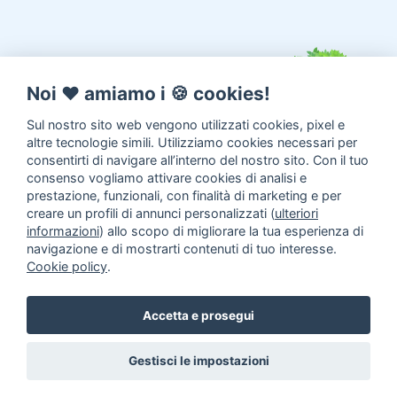
Noi ♥️ amiamo i 🍪 cookies!
Sul nostro sito web vengono utilizzati cookies, pixel e
altre tecnologie simili. Utilizziamo cookies necessari per
consentirti di navigare all’interno del nostro sito. Con il tuo
consenso vogliamo attivare cookies di analisi e
prestazione, funzionali, con finalità di marketing e per
creare un profili di annunci personalizzati (
ulteriori
informazioni
) allo scopo di migliorare la tua esperienza di
navigazione e di mostrarti contenuti di tuo interesse.
Cookie policy
.
Annunci animali
Inserisci un
Accetta e prosegui
annuncio
Come aiutarci
Gestisci le impostazioni
Facebook
|
Twitter
© 2014 - 2026
TrovaPet.it