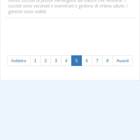
Vendo cuccioli di pitbull meravigliosi sia maschi che femmine. I
cuccioli sono vaccinati e sverminati e godono di ottima salute. i
genitori sono visibili
(current)
Indietro
1
2
3
4
5
6
7
8
Avanti