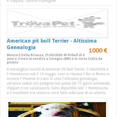
e chippata. Libretto e pedigree.
American pit bull Terrier - Altissima
Genealogia
1000 €
Monza E Della Brianza, 21/05/2020: 🐶 Pitbull di 6
anni e 3 mesi in vendita a Seregno (MB) e in tutta Italia da
privato
8 meravigliosi cuccioli di American Pit Bull Terrier. 5 maschietti e
3 femminucce nati il 10 maggio Leon m Havana f Rio m Bronx m
Arizona f Phoenix m Cairo m Lima f Altissima genealogia,
verranno ceduti con pedigree non prima dei 75 giorni sverminati,
chippati e con vaccinazioni. Sono disponibili solo 1 femminuccia
e 3 maschietti e la cessione verrà fatta sulla base di un attenta