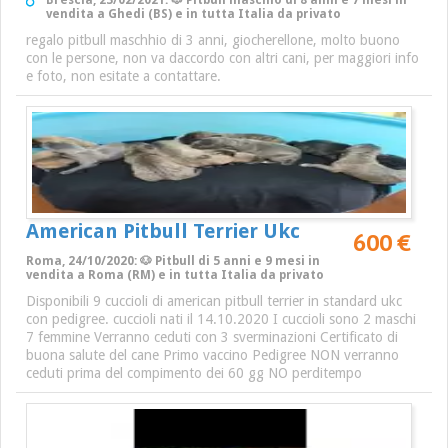
Brescia, 23/02/2021: 🐶 Pitbull maschio di 8 anni e 7 mesi in
vendita a Ghedi (BS) e in tutta Italia da privato
regalo pitbull maschhio di 3 anni, giocherellone, molto buono
con le persone, non va daccordo con altri cani, per maggiori info
e foto, non esitate a contattare.
American Pitbull Terrier Ukc
600 €
Roma, 24/10/2020: 🐶 Pitbull di 5 anni e 9 mesi in
vendita a Roma (RM) e in tutta Italia da privato
Disponibili 9 cuccioli di american pitbull terrier in standard ukc
con pedigree. cuccioli nati il 14.10.2020 I cuccioli sono 2 maschi
7 femmine Verranno ceduti con 3 sverminazioni Certificato di
buona salute del cane Primo vaccino Pedigree NON verranno
ceduti prima del compimento dei 60 gg NO perditempo