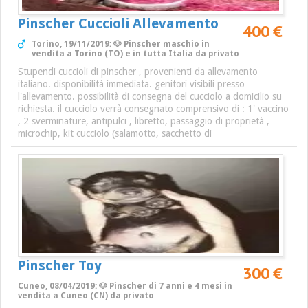
Pinscher Cuccioli Allevamento
400 €
Torino, 19/11/2019: 🐶 Pinscher maschio in
vendita a Torino (TO) e in tutta Italia da privato
Stupendi cuccioli di pinscher , provenienti da allevamento
italiano. disponibilità immediata. genitori visibili presso
l'allevamento. possibilità di consegna del cucciolo a domicilio su
richiesta. il cucciolo verrà consegnato comprensivo di : 1' vaccino
, 2 sverminature, antipulci , libretto, passaggio di proprietà ,
microchip, kit cucciolo (salamotto, sacchetto di
Pinscher Toy
300 €
Cuneo, 08/04/2019: 🐶 Pinscher di 7 anni e 4 mesi in
vendita a Cuneo (CN) da privato