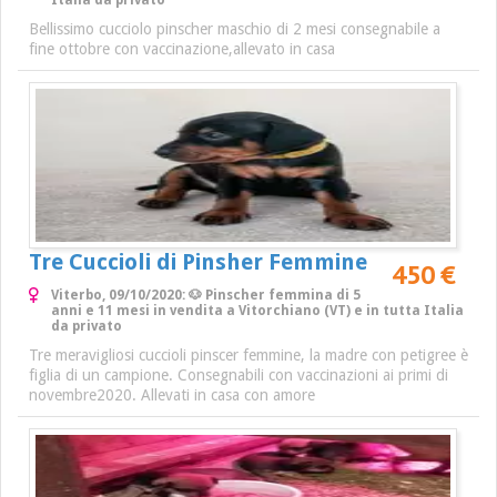
Italia da privato
Bellissimo cucciolo pinscher maschio di 2 mesi consegnabile a
fine ottobre con vaccinazione,allevato in casa
Tre Cuccioli di Pinsher Femmine
450 €
Viterbo, 09/10/2020: 🐶 Pinscher femmina di 5
anni e 11 mesi in vendita a Vitorchiano (VT) e in tutta Italia
da privato
Tre meravigliosi cuccioli pinscer femmine, la madre con petigree è
figlia di un campione. Consegnabili con vaccinazioni ai primi di
novembre2020. Allevati in casa con amore