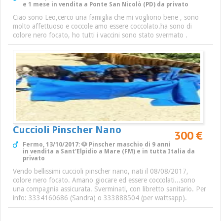
e 1 mese in vendita a Ponte San Nicolò (PD) da privato
Ciao sono Leo,cerco una famiglia che mi vogliono bene , sono
molto affettuoso e coccole amo essere coccolato.ha sono di
colore nero focato, ho tutti i vaccini sono stato svermato .
Cuccioli Pinscher Nano
300 €
Fermo, 13/10/2017: 🐶 Pinscher maschio di 9 anni
in vendita a Sant'Elpidio a Mare (FM) e in tutta Italia da
privato
Vendo bellissimi cuccioli pinscher nano, nati il 08/08/2017,
colore nero focato. Amano giocare ed essere coccolati...sono
una compagnia assicurata. Sverminati, con libretto sanitario. Per
info: 3334160686 (Sandra) o 333888504 (per wattsapp).