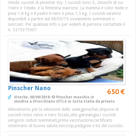
Vendo cuccioli di pinscher toy. I cuccioli sono 3, 2maschi di cui
1nero e 1miele, e la femmina marrone. La mamma è color miele e
pesa 1,8 kg e il padre è nero e pesa 1,5 kg. I cuccioli saranno
disponibili a partire dal 08/05/19 ovviamente sverminati e
svezzati. Per qualsiasi info o per vederli di persona contattate il
n. 3275375907
Pinscher Nano
650 €
Viterbo, 08/09/2018: 🐶 Pinscher maschio in
vendita a Vitorchiano (VT) e in tutta Italia da privato
Allevamento per la selezione dello zwergpinscher,dispone di
cuccioli rosso cervo e nero focato,alta genealogia.I cuccioli
vengono ceduti sverminati,prima vaccinazione,certificato
veterinario di buona salute,microcip,pedigree e kit del cucciolo.