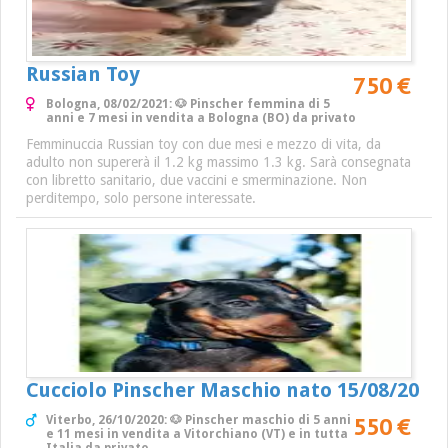
Russian Toy
750 €
Bologna, 08/02/2021: 🐶 Pinscher femmina di 5
anni e 7 mesi in vendita a Bologna (BO) da privato
Femminuccia Russian toy con due mesi e mezzo di vita, da
adulto non supererà il 1.2 kg massimo 1.3 kg. Sarà consegnata
con libretto sanitario, due vaccini e smerminazione. Non
perditempo, solo persone interessate.
Cucciolo Pinscher Maschio nato 15/08/20
550 €
Viterbo, 26/10/2020: 🐶 Pinscher maschio di 5 anni
e 11 mesi in vendita a Vitorchiano (VT) e in tutta