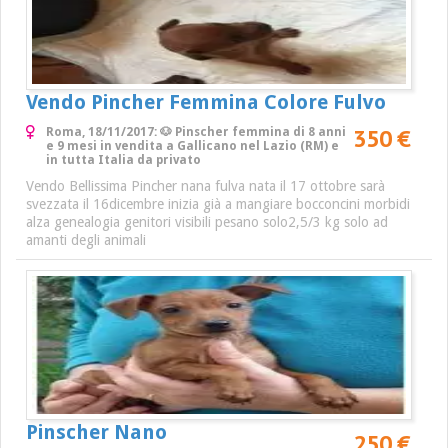
Vendo Pincher Femmina Colore Fulvo
350 €
Roma, 18/11/2017: 🐶 Pinscher femmina di 8 anni
e 9 mesi in vendita a Gallicano nel Lazio (RM) e
in tutta Italia da privato
Vendo Bellissima Pincher nana fulva nata il 17 ottobre sarà
svezzata il 16dicembre inizia già a mangiare bocconcini morbidi
alza genealogia genitori visibili pesano solo2,5/3 kg solo ad
amanti degli animali
Pinscher Nano
250 €