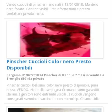
Vendo cuccioli di pinscher nano nati il 13/01/2018. Mantello
nero focato. Genitori visibili. Per informazioni e prezzo
contattare privatamente.
Pinscher Cuccioli Color nero Presto
Disponibili
Bergamo, 01/02/2018: 🐶 Pinscher di 8 anni e 7 mesi in vendita a
Treviglio (BG) da privato
Pinscher cuccioli bellissimi color nero presto disponibili, pura
razza, VENDO. Nati nella campagna Cremasca sono garantiti
Italiani. I genitori sono entrambi visibili . I cuccioli vengono
consegnati sverminati vaccinati e con microchip. Chiama Lidia