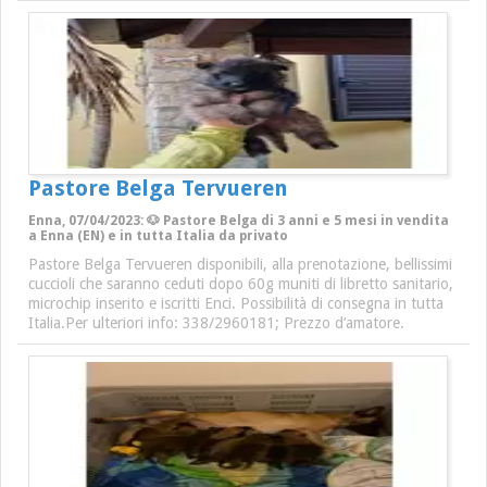
Pastore Belga Tervueren
Enna, 07/04/2023: 🐶 Pastore Belga di 3 anni e 5 mesi in vendita
a Enna (EN) e in tutta Italia da privato
Pastore Belga Tervueren disponibili, alla prenotazione, bellissimi
cuccioli che saranno ceduti dopo 60g muniti di libretto sanitario,
microchip inserito e iscritti Enci. Possibilità di consegna in tutta
Italia.Per ulteriori info: 338/2960181; Prezzo d’amatore.