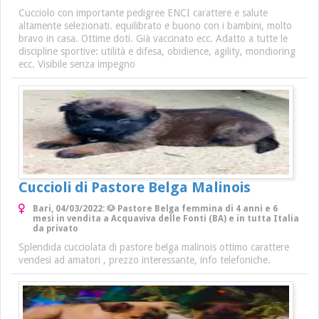
Cucciolo con importante pedigree ENCI carattere e salute
altamente selezionati. equilibrato e buono con i bambini, molto
bravo in casa. Ottime doti. Già vaccinato ecc. Adatto a tutte le
discipline sportive: utilità e difesa, obidience, agility, mondioring
ecc. Visibile senza impegno
Cuccioli di Pastore Belga Malinois
Bari, 04/03/2022: 🐶 Pastore Belga femmina di 4 anni e 6
mesi in vendita a Acquaviva delle Fonti (BA) e in tutta Italia
da privato
Splendida cucciolata di pastore belga malinois ottimo carattere
vendesi ad amatori , prezzo interessante, info telefoniche.