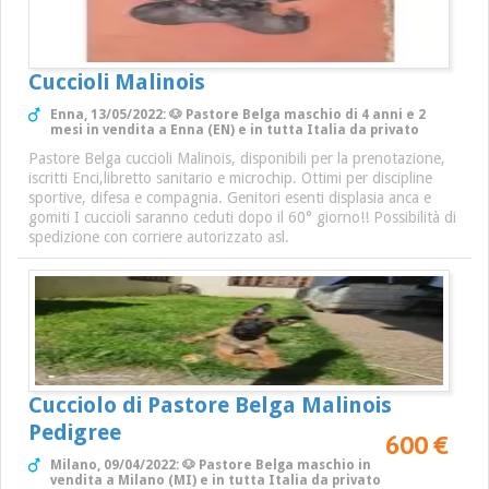
Cuccioli Malinois
Enna, 13/05/2022: 🐶 Pastore Belga maschio di 4 anni e 2
mesi in vendita a Enna (EN) e in tutta Italia da privato
Pastore Belga cuccioli Malinois, disponibili per la prenotazione,
iscritti Enci,libretto sanitario e microchip. Ottimi per discipline
sportive, difesa e compagnia. Genitori esenti displasia anca e
gomiti I cuccioli saranno ceduti dopo il 60° giorno!! Possibilità di
spedizione con corriere autorizzato asl.
Cucciolo di Pastore Belga Malinois
Pedigree
600 €
Milano, 09/04/2022: 🐶 Pastore Belga maschio in
vendita a Milano (MI) e in tutta Italia da privato