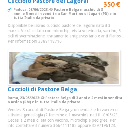
Cucciolo Pastore del Lagorai
350 €
Padova, 03/06/2023: 🐶 Pastore Belga maschio di 3
anni e 5 mesi in vendita a San Martino di Lupari (PD) e in
tutta Italia da privato
Disponibile bellissimo cucciolo pastore del lagorai nato il 3
marzo. Verrà ceduto con microchip, visita veterinaria, vaccino, 3
cicli di sverminazione, trattamento antiparassitario e anti filariosi.
Per informazioni 3389118716
Cuccioli di Pastore Belga
Roma, 23/05/2023: 🐶 Pastore Belga di 3 anni e 2 mesi in vendita
a Ardea (RM) e in tutta Italia da privato
Vendesi 8 cuccioli di Pastore Belga groenendael e tervueren di
altissima genealogia (7 femmine e 1 maschio), nati il 18/05/23.
Cedesi a 2 mesi di età con vaccino, microchip e pedigree. Per
info contattare il numero 3664111182 oppure 3297196123.