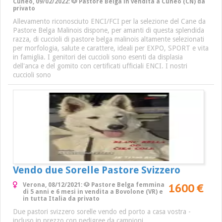
Cuneo, 09/02/2022: 🐶 Pastore Belga in vendita a Cuneo (CN) da
privato
Allevamento riconosciuto ENCI/FCI per la selezione del Cane da
Pastore Belga Malinois dispone, per amanti di questa splendida
razza, di cuccioli di pastore belga malinois altamente selezionati
per morfologia, salute e carattere, ideali per EXPO, SPORT e vita
in famiglia. I genitori dei cuccioli sono esenti da displasia
dell'anca e del gomito con certificati ufficiali ENCI. I nostri
cuccioli sono
Vendo due Sorelle Pastore Svizzero
1600 €
Verona, 08/12/2021: 🐶 Pastore Belga femmina
di 5 anni e 6 mesi in vendita a Bovolone (VR) e
in tutta Italia da privato
Due pastori svizzero sorelle vendo ed porto a casa vostra -
incluso in prezzo con pedigree da campioni