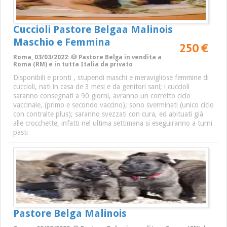
Cuccioli Pastore Belgaa Malinois
Maschio e Femmina
250 €
Roma, 03/03/2022: 🐶 Pastore Belga in vendita a
Roma (RM) e in tutta Italia da privato
Disponibili e pronti , stupendi maschi e meravigliose femmine di
cuccioli, nati in casa de 3 mesi e da genitori sani; i cuccioli
saranno consegnati a 90 giorni, avranno un corretto ciclo
vaccinale, (primo e secondo vaccino); sono sverminati (unico ciclo
con contralte plus); saranno svezzati con cura, ed abituati già
alle crocchette, infatti nel ultima settimana si eseguiranno a turni
pasti
Pastore Belga Malinois