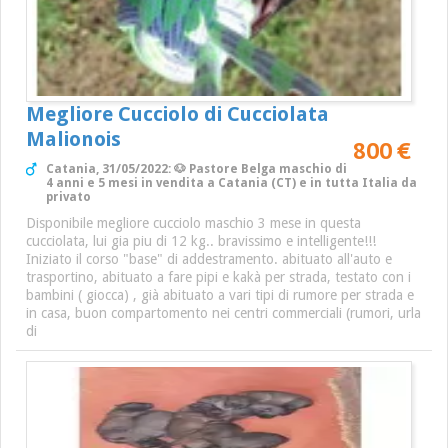
Megliore Cucciolo di Cucciolata
Malionois
800 €
Catania, 31/05/2022: 🐶 Pastore Belga maschio di
4 anni e 5 mesi in vendita a Catania (CT) e in tutta Italia da
privato
Disponibile megliore cucciolo maschio 3 mese in questa
cucciolata, lui gia piu di 12 kg.. bravissimo e intelligente!!!
Iniziato il corso "base" di addestramento. abituato all'auto e
trasportino, abituato a fare pipi e kakà per strada, testato con i
bambini ( giocca) , già abituato a vari tipi di rumore per strada e
in casa, buon compartomento nei centri commerciali (rumori, urla
di