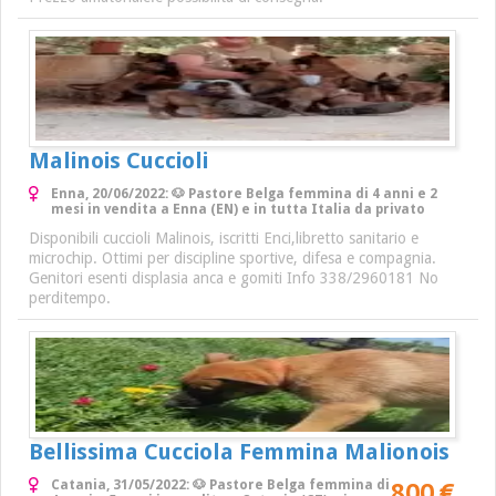
Malinois Cuccioli
Enna, 20/06/2022: 🐶 Pastore Belga femmina di 4 anni e 2
mesi in vendita a Enna (EN) e in tutta Italia da privato
Disponibili cuccioli Malinois, iscritti Enci,libretto sanitario e
microchip. Ottimi per discipline sportive, difesa e compagnia.
Genitori esenti displasia anca e gomiti Info 338/2960181 No
perditempo.
Bellissima Cucciola Femmina Malionois
800 €
Catania, 31/05/2022: 🐶 Pastore Belga femmina di