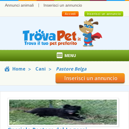
Annunci animali
Inserisci un annuncio
Accedi
Inserisci un annuncio
MENU
Home
Cani
Pastore Belga
Inserisci un annuncio