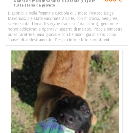
4 anni e 5 mesi in vendita a Catania (CT) e in
tutta Italia da privato
Disponibile bella femmina cucciola di 3 mese Pastore Belga
Malionois, gia stata vaccinata 2 volte, con microcip, pedigree,
svermizanta. Linea di sangue francese ( da lavoro), genitori e
nonni addestrati e operativi, assenti di malatie. Piccola dimostra
buon carattere, ama gioccare con bambini, gia iniziato corso
"base" di addestramento. Per piu info e foto contattami