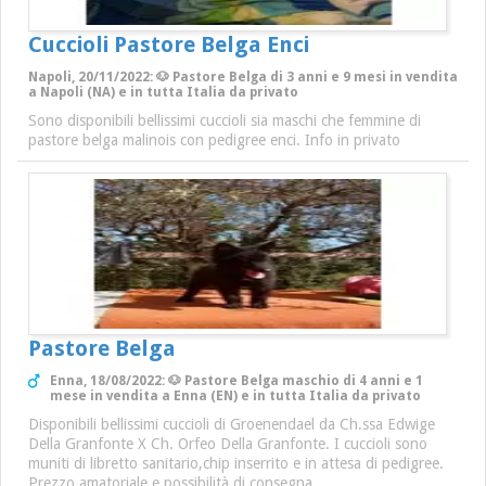
Cuccioli Pastore Belga Enci
Napoli, 20/11/2022: 🐶 Pastore Belga di 3 anni e 9 mesi in vendita
a Napoli (NA) e in tutta Italia da privato
Sono disponibili bellissimi cuccioli sia maschi che femmine di
pastore belga malinois con pedigree enci. Info in privato
Pastore Belga
Enna, 18/08/2022: 🐶 Pastore Belga maschio di 4 anni e 1
mese in vendita a Enna (EN) e in tutta Italia da privato
Disponibili bellissimi cuccioli di Groenendael da Ch.ssa Edwige
Della Granfonte X Ch. Orfeo Della Granfonte. I cuccioli sono
muniti di libretto sanitario,chip inserrito e in attesa di pedigree.
Prezzo amatoriale.e possibilità di consegna.