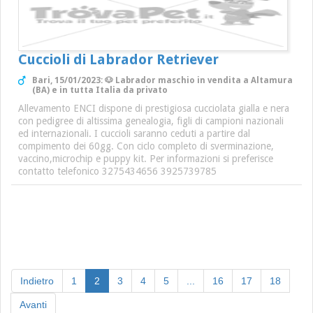
Cuccioli di Labrador Retriever
Bari, 15/01/2023: 🐶 Labrador maschio in vendita a Altamura
(BA) e in tutta Italia da privato
Allevamento ENCI dispone di prestigiosa cucciolata gialla e nera
con pedigree di altissima genealogia, figli di campioni nazionali
ed internazionali. I cuccioli saranno ceduti a partire dal
compimento dei 60gg. Con ciclo completo di sverminazione,
vaccino,microchip e puppy kit. Per informazioni si preferisce
contatto telefonico 3275434656 3925739785
(current)
Indietro
1
2
3
4
5
...
16
17
18
Avanti