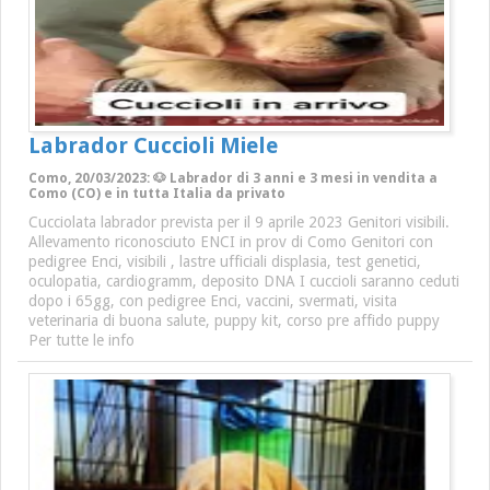
Labrador Cuccioli Miele
Como, 20/03/2023: 🐶 Labrador di 3 anni e 3 mesi in vendita a
Como (CO) e in tutta Italia da privato
Cucciolata labrador prevista per il 9 aprile 2023 Genitori visibili.
Allevamento riconosciuto ENCI in prov di Como Genitori con
pedigree Enci, visibili , lastre ufficiali displasia, test genetici,
oculopatia, cardiogramm, deposito DNA I cuccioli saranno ceduti
dopo i 65gg, con pedigree Enci, vaccini, svermati, visita
veterinaria di buona salute, puppy kit, corso pre affido puppy
Per tutte le info