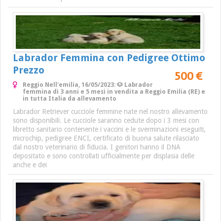
Labrador Femmina con Pedigree Ottimo
Prezzo
500 €
Reggio Nell'emilia, 16/05/2023: 🐶 Labrador
femmina di 3 anni e 5 mesi in vendita a Reggio Emilia (RE) e
in tutta Italia da allevamento
Labrador Retriever cucciole femmine nate nel nostro allevamento
sono disponibili. Le cucciole saranno cedute dopo i 3 mesi con
libretto sanitario contenente i vaccini e le sverminazioni eseguiti,
microchip, pedigree ENCI, certificato di buona salute rilasciato
dal nostro veterinario di fiducia. I genitori hanno il DNA
depositato e sono controllati ufficialmente per displasia delle
anche e dei