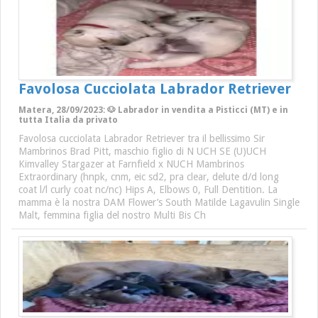
Favolosa Cucciolata Labrador Retriever
Matera, 28/09/2023: 🐶 Labrador in vendita a Pisticci (MT) e in
tutta Italia da privato
Favolosa cucciolata Labrador Retriever tra il bellissimo Sir
Mambrinos Brad Pitt, maschio figlio di N UCH SE (U)UCH
Kimvalley Stargazer at Farnfield x NUCH Mambrinos
Extraordinary (hnpk, cnm, eic sd2, pra clear, delute d/d long
coat l/l curly coat nc/nc) Hips A, Elbows 0, Full Dentition. La
mamma è la nostra DAM Flower’s South Matilde Lagavulin Single
Malt, femmina figlia del nostro Multi Bis Ch