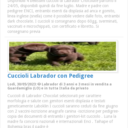
Disponibili 4 bellissimi cuccioli di Labrador Chocolate partoriti il
24/05, disponibili quindi da fine luglio. Madre e padre con
pedigree ENCI, entrambi esenti da displasia ad anca e gomito,
linea inglese (snella) come è possibile vedere dalle foto, entrambi
dark chocolate. I cuccioli si consegnano dopo 60gg, sverminati,
vaccinati e microchippati, con certificato e libretto. Si
consegnano previa
Cuccioli Labrador con Pedigree
Lodi, 30/05/2023: 🐶 Labrador di 3 anni e 3 mesi in vendita a
Guardamiglio (LO) e in tutta Italia da privato
Cuccioli di Labrador Chocolat selezionati per carattere
morfologia e salute con genitori esenti displasia e testati
geneticamente Laboklin I cuccioli saranno ceduti da fine giugno
con 2 vaccini-iscrizione anagrafe canina -iscrizione per pedigree-
copia dei documenti di entrambi i genitori-kit cucciolo . Luna la
madre fa concorsi nazionali e internazionali Enci . Taihape of
Bohemia bras il padre è