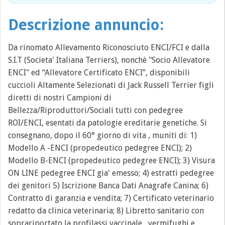
Descrizione annuncio:
Da rinomato Allevamento Riconosciuto ENCI/FCI e dalla
S.I.T (Societa' Italiana Terriers), nonchè "Socio Allevatore
ENCI" ed “Allevatore Certificato ENCI”, disponibili
cuccioli Altamente Selezionati di Jack Russell Terrier figli
diretti di nostri Campioni di
Bellezza/Riproduttori/Sociali tutti con pedegree
ROI/ENCI, esentati da patologie ereditarie genetiche. Si
consegnano, dopo il 60° giorno di vita , muniti di: 1)
Modello A -ENCI (propedeutico pedegree ENCI); 2)
Modello B-ENCI (propedeutico pedegree ENCI); 3) Visura
ON LINE pedegree ENCI gia' emesso; 4) estratti pedegree
dei genitori 5) Iscrizione Banca Dati Anagrafe Canina; 6)
Contratto di garanzia e vendita; 7) Certificato veterinario
redatto da clinica veterinaria; 8) Libretto sanitario con
soprariportato la profilassi vaccinale , vermifughi e