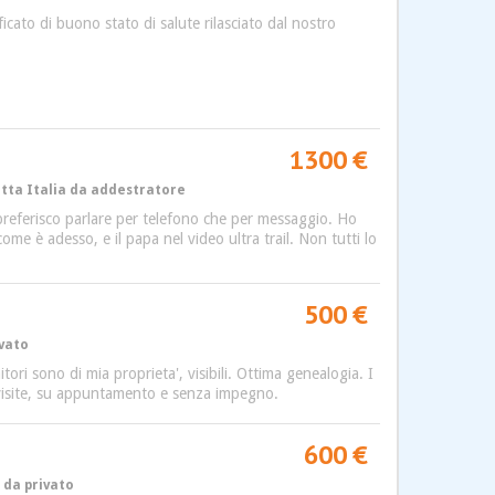
icato di buono stato di salute rilasciato dal nostro
1300 €
utta Italia da addestratore
o preferisco parlare per telefono che per messaggio. Ho
e è adesso, e il papa nel video ultra trail. Non tutti lo
500 €
ivato
ri sono di mia proprieta', visibili. Ottima genealogia. I
e visite, su appuntamento e senza impegno.
600 €
a da privato