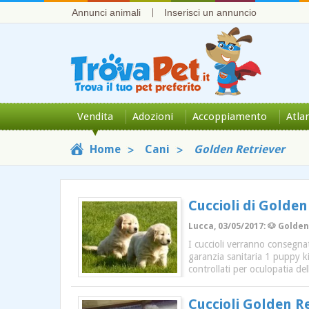
Annunci animali
Inserisci un annuncio
Vendita
Adozioni
Accoppiamento
Atla
Home
Cani
Golden Retriever
Cuccioli di Golden
Lucca, 03/05/2017: 🐶 Golden
I cuccioli verranno consegnat
garanzia sanitaria 1 puppy kit
controllati per oculopatia de
Cuccioli Golden R