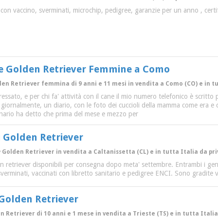
con vaccino, sverminati, microchip, pedigree, garanzie per un anno , certif
le Golden Retriever Femmine a Como
den Retriever femmina di 9 anni e 11 mesi in vendita a Como (CO) e in t
essato, e per chi fa' attività con il cane il mio numero telefonico è scritt
iornalmente, un diario, con le foto dei cuccioli della mamma come era e com
inario ha detto che prima del mese e mezzo per
i Golden Retriever
 Golden Retriever in vendita a Caltanissetta (CL) e in tutta Italia da pr
n retriever disponibili per consegna dopo meta' settembre. Entrambi i genito
sverminati, vaccinati con libretto sanitario e pedigree ENCI. Sono gradit
 Golden Retriever
n Retriever di 10 anni e 1 mese in vendita a Trieste (TS) e in tutta Itali