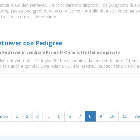
cioli di Golden retriever. I cuccioli saranno disponibili da 20 agosto due vo
rochip (senza pedigree) dopo accuratissimo controllo di nostra veterinaria di
i vaccini, controlli veterinari e
etriever con Pedigree
 Retriever in vendita a Parma (PR) e in tutta Italia da privato
den retriver, nati il 15 luglio 2016 e disponibili da metà settembre. Ottimo 
lasia anca e gomito. Denunciati ENCI alla nascita. I cuccioli sono visibili 
(current)
ietro
1
2
3
...
5
6
7
8
9
10
11
Av