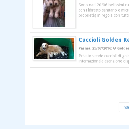
Sono nati 20/06 bellissimi cuc
con i libretto sanitario e mic
proprietà) in regola con tutti 
Cuccioli Golden R
Parma, 25/07/2016: 🐶 Golden
Privato vende cuccioli di gol
internazionale esenzione disp
Ind