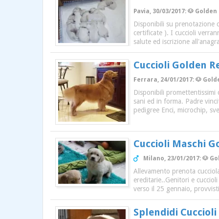
Pavia, 30/03/2017: 🐶 Golden 
Disponibili su prenotazione c
certificate ). I cuccioli verr
salute ed iscrizione all'anag
Cuccioli Golden R
Ferrara, 24/01/2017: 🐶 Golde
Disponibili promettentissimi 
sani ed in forma. Padre vinci
pedigree Enci, microchip, sve
Cuccioli Maschi G
Milano, 23/01/2017: 🐶 Go
Allevamento prenota cucciola
ereditarie..Genitori e cucciol
verso il 25 gennaio, provvisti
Splendidi Cuccioli