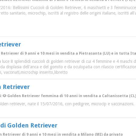
2016: Bellissimi Cuccioli di Golden Retriever, 6 maschietti e 3 femminucce,
tto sanitario, microchip, iscritti al registro delle origini italiane, iscritti a
etriever
 Retriever di 9 anni e 10 mesi in vendita a Pietrasanta (LU) e in tutta Ita
luce 8 splendidi cuccioli di golden retriever di cui 4 femmine e 4 maschi da
a displasia dell'anca e del gomito e da oculopatia con rilascio certificazi
i, vaccinati,microchip inserito,libretto
n Retriever
: 🐶 Golden Retriever femmina di 10 anni in vendita a Caltanissetta (CL) 
 golden retriever, nate il 15/07/2016, con pedigree, microcip e vaccinazion
i di Golden Retriever
n Retriever di 9 anni e 10 mesi in vendita a Milano (MI) da privato