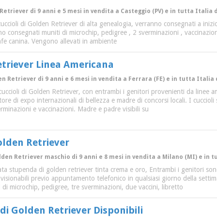
Retriever di 9 anni e 5 mesi in vendita a Casteggio (PV) e in tutta Italia 
uccioli di Golden Retriever di alta genealogia, verranno consegnati a inizi
anno consegnati muniti di microchip, pedigree , 2 sverminazioni , vaccinazion
rafe canina. Vengono allevati in ambiente
etriever Linea Americana
n Retriever di 9 anni e 6 mesi in vendita a Ferrara (FE) e in tutta Italia
cuccioli di Golden Retriever, con entrambi i genitori provenienti da linee a
tore di expo internazionali di bellezza e madre di concorsi locali. I cucci
rminazioni e vaccinazioni. Madre e padre visibili su
olden Retriever
lden Retriever maschio di 9 anni e 8 mesi in vendita a Milano (MI) e in t
ta stupenda di golden retriever tinta crema e oro, Entrambi i genitori sono
i visionabili previo appuntamento telefonico in qualsiasi giorno della settim
 di microchip, pedigree, tre sverminazioni, due vaccini, libretto
 di Golden Retriever Disponibili