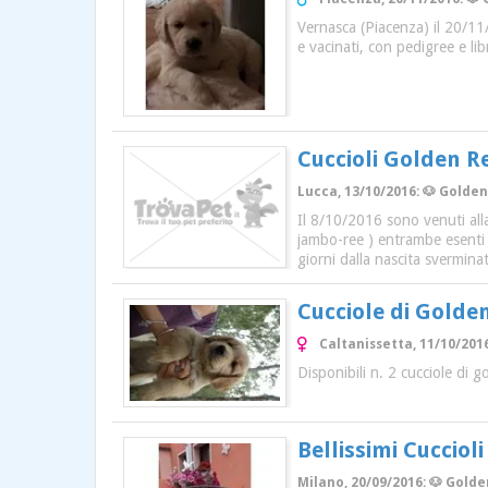
Vernasca (Piacenza) il 20/11/
e vacinati, con pedigree e libre
Cuccioli Golden R
Lucca, 13/10/2016: 🐶 Golden
Il 8/10/2016 sono venuti alla 
jambo-ree ) entrambe esenti d
giorni dalla nascita sverminat
Cucciole di Golde
Caltanissetta, 11/10/2016
Disponibili n. 2 cucciole di
Bellissimi Cucciol
Milano, 20/09/2016: 🐶 Golde