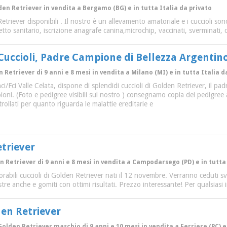
en Retriever in vendita a Bergamo (BG) e in tutta Italia da privato
Retriever disponibili . Il nostro è un allevamento amatoriale e i cuccioli so
tto sanitario, iscrizione anagrafe canina,microchip, vaccinati, sverminati, c
Cuccioli, Padre Campione di Bellezza Argentin
n Retriever di 9 anni e 8 mesi in vendita a Milano (MI) e in tutta Italia
/Fci Valle Celata, dispone di splendidi cuccioli di Golden Retriever, il pa
pioni. (Foto e pedigree visibili sul nostro ) consegnamo copia dei pedigree 
rollati per quanto riguarda le malattie ereditarie e
etriever
n Retriever di 9 anni e 8 mesi in vendita a Campodarsego (PD) e in tutta 
orabili cuccioli di Golden Retriever nati il 12 novembre. Verranno ceduti s
stre anche e gomiti con ottimi risultati. Prezzo interessante! Per qualsia
den Retriever
Golden Retriever maschio di 9 anni e 10 mesi in vendita a Ferriere (PC) e 