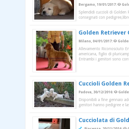
Bergamo, 19/01/2017: 🐶 Gold
Splendidi cuccioli di Golden 
consegnati con pedigree,libre
Golden Retriever 
Milano, 04/01/2017: 🐶 Golde
Allevamento Riconosciuto Enci
americana, figlio di pluricam
Entrambi i genitori sono cont
Cuccioli Golden R
Padova, 30/12/2016: 🐶 Golde
Disponibili a fine gennaio ad
genitori hanno pedigree e la
Cucciolata di Gol
Piacenza, 20/11/2016: 🐶 