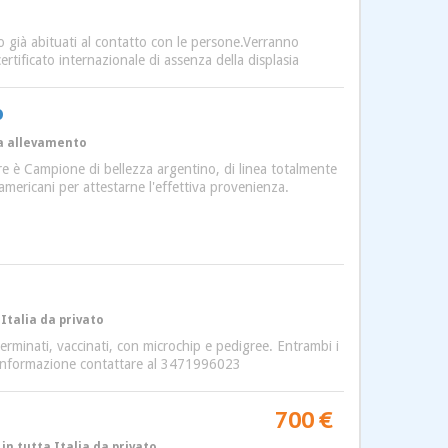
no già abituati al contatto con le persone.Verranno
ertificato internazionale di assenza della displasia
o
 da allevamento
dre è Campione di bellezza argentino, di linea totalmente
americani per attestarne l'effettiva provenienza.
Italia da privato
verminati, vaccinati, con microchip e pedigree. Entrambi i
si informazione contattare al 3471996023
700 €
in tutta Italia da privato