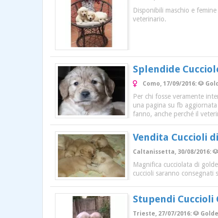
Disponibili maschio e femine 
veterinario.
Splendide Cuccio
Como, 17/09/2016: 🐶 Gol
Per chi fosse veramente inter
una pagina su fb aggiornata g
fanno, anche perché il veter
Vendita Cuccioli d
Caltanissetta, 30/08/2016: 
Magnifica cucciolata di golde
cuccioli saranno consegnati 
Stupendi Cuccioli
Trieste, 27/07/2016: 🐶 Golde