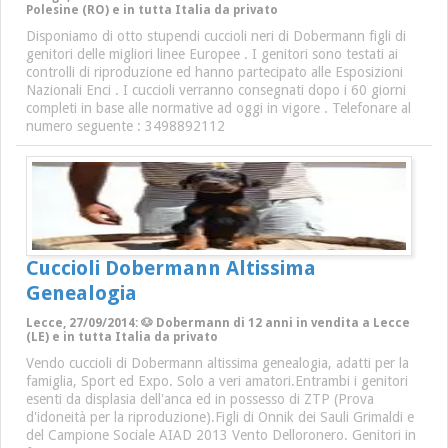
Polesine (RO) e in tutta Italia da privato
Disponiamo di otto stupendi cuccioli neri di Dobermann figli di
genitori delle migliori linee Europee . I genitori sono testati ai
controlli di riproduzione ed hanno partecipato alle Esposizioni
Nazionali Enci . I cuccioli verranno consegnati dopo i 60 giorni
completi in base alle normative ad oggi in vigore . Telefonare al
numero seguente : 3498892112
Cuccioli Dobermann Altissima
Genealogia
Lecce, 27/09/2014: 🐶 Dobermann di 12 anni in vendita a Lecce
(LE) e in tutta Italia da privato
Vendo cuccioli di Dobermann altissima genealogia, adatti per la
famiglia, Sport ed Expo. Solo a veri amatori.Entrambi i genitori
esenti da displasia dell'anca ed in possesso di ZTP (Prova
d'idoneità per la riproduzione).Figli di Onnik dei Sauli Grimaldi e
del Campione Sociale AIAD 2013 Vento Delloronero. Genitori in