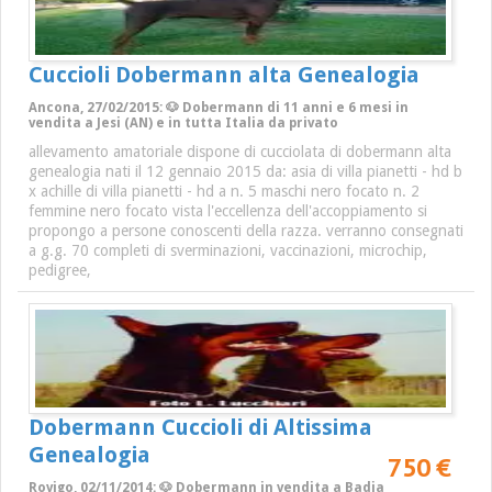
Cuccioli Dobermann alta Genealogia
Ancona, 27/02/2015: 🐶 Dobermann di 11 anni e 6 mesi in
vendita a Jesi (AN) e in tutta Italia da privato
allevamento amatoriale dispone di cucciolata di dobermann alta
genealogia nati il 12 gennaio 2015 da: asia di villa pianetti - hd b
x achille di villa pianetti - hd a n. 5 maschi nero focato n. 2
femmine nero focato vista l'eccellenza dell'accoppiamento si
propongo a persone conoscenti della razza. verranno consegnati
a g.g. 70 completi di sverminazioni, vaccinazioni, microchip,
pedigree,
Dobermann Cuccioli di Altissima
Genealogia
750 €
Rovigo, 02/11/2014: 🐶 Dobermann in vendita a Badia