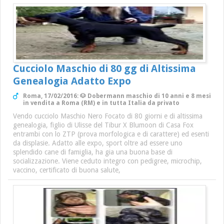
Cucciolo Maschio di 80 gg di Altissima
Genealogia Adatto Expo
Roma, 17/02/2016: 🐶 Dobermann maschio di 10 anni e 8 mesi
in vendita a Roma (RM) e in tutta Italia da privato
Vendo cucciolo Maschio Nero Focato di 80 giorni e di altissima
genealogia, figlio di Ulisse del Tibur X Blumoon di Casa Fox
entrambi con lo ZTP (prova morfologica e di carattere) ed esenti
da displasie. Adatto alle expo, sport oltre ad essere uno
splendido cane di famiglia, ha gia una buona base di
socializzazione. Viene ceduto integro con pedigree, microchip,
vaccino, certificato di buona salute,