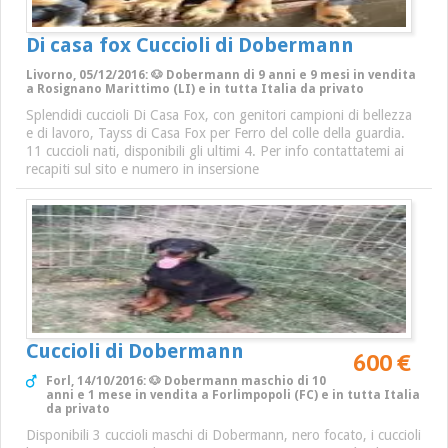
Di casa fox Cuccioli di Dobermann
Livorno, 05/12/2016: 🐶 Dobermann di 9 anni e 9 mesi in vendita
a Rosignano Marittimo (LI) e in tutta Italia da privato
Splendidi cuccioli Di Casa Fox, con genitori campioni di bellezza
e di lavoro, Tayss di Casa Fox per Ferro del colle della guardia.
11 cuccioli nati, disponibili gli ultimi 4. Per info contattatemi ai
recapiti sul sito e numero in insersione
Cuccioli di Dobermann
600 €
Forl, 14/10/2016: 🐶 Dobermann maschio di 10
anni e 1 mese in vendita a Forlimpopoli (FC) e in tutta Italia
da privato
Disponibili 3 cuccioli maschi di Dobermann, nero focato, i cuccioli