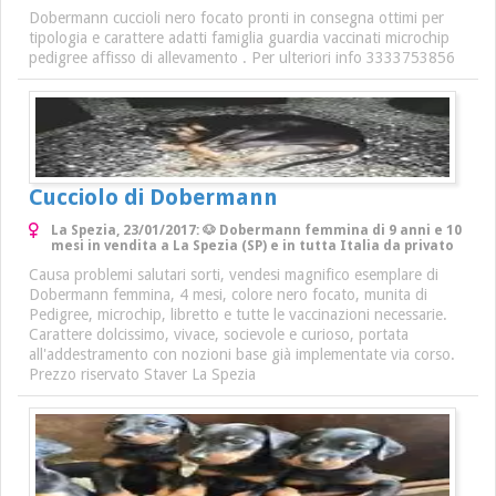
Dobermann cuccioli nero focato pronti in consegna ottimi per
tipologia e carattere adatti famiglia guardia vaccinati microchip
pedigree affisso di allevamento . Per ulteriori info 3333753856
Cucciolo di Dobermann
La Spezia, 23/01/2017: 🐶 Dobermann femmina di 9 anni e 10
mesi in vendita a La Spezia (SP) e in tutta Italia da privato
Causa problemi salutari sorti, vendesi magnifico esemplare di
Dobermann femmina, 4 mesi, colore nero focato, munita di
Pedigree, microchip, libretto e tutte le vaccinazioni necessarie.
Carattere dolcissimo, vivace, socievole e curioso, portata
all'addestramento con nozioni base già implementate via corso.
Prezzo riservato Staver La Spezia