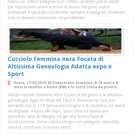
hanno un ottimo pedigree e un ottimo carattere perciò adatti
per esposizioni canine e prove di lavoro.Vengono ceduti
sverminati e vaccinati con libretto sanitario e pedigree. Chiamare
solo se davvero interessati, no perditempo
Cucciolo Femmina nera Focata di
Altissima Genealogia Adatta expo e
Sport
Roma, 17/02/2016: 🐶 Dobermann femmina di 10 anni e 8
mesi in vendita a Roma (RM) e in tutta Italia da privato
Vendo cucciolo Femmina Nero Focato di 80 giorni e di altissima
genealogia, figlia di Ulisse del Tibur X Blumoon di Casa Fox
entrambi con lo ZTP (prova morfologica e di carattere) ed esenti
da displasie. Adatta alle expo, sport oltre ad essere uno
splendido cane di famiglia, ha gia una buona base di
socializzazione. Viene ceduta integra con pedigree, microchip,
vaccino, certificato di buona salute,