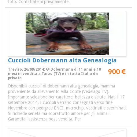
foto. Contattatemi privatamente.
Cuccioli Dobermann alta Genealogia
900 €
Treviso, 26/09/2014: 🐶 Dobermann di 11 anni e 10
mesi in vendita a Tarzo (TV) e in tutta Italia da
privato
Disponibili cuccioli di dobermann alta genealogia, mamma
proveniente da allevamento Villa Conte (Vedelago TV).
Importante selezione per carattere, bellezza e salute. Nati il 17
settembre 2014. I cuccioli verrano consegnati verso fine
Novembre con pedigree ENCI, microchip, vaccinati e sverminati.
Si richiede serietà ma soprattutto amore per gli animali.
Garantita l'assistenza post-vendita. Per