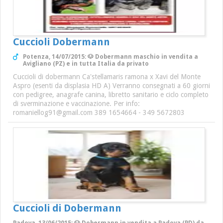
Cuccioli Dobermann
Potenza, 14/07/2015: 🐶 Dobermann maschio in vendita a
Avigliano (PZ) e in tutta Italia da privato
Cuccioli di dobermann Ca'stellamaris ramona x Xavi del Monte
Aspro (esenti da displasia HD A) Verranno consegnati a 60 giorni
con pedigree, anagrafe canina, libretto sanitario e ciclo completo
di sverminazione e vaccinazione. Per info:
romaniellog91@gmail.com 389 1654664 - 349 5672803
Cuccioli di Dobermann