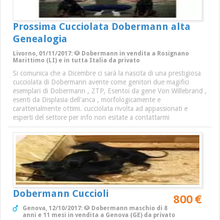
Prossima Cucciolata Dobermann alta
Genealogia
Livorno, 01/11/2017: 🐶 Dobermann in vendita a Rosignano
Marittimo (LI) e in tutta Italia da privato
Si comunica che a Dicembre ci sarà la nascita di una prestigiosa
cucciolata di Dobermann avente come genitori due magifici
esemplari di Dobermann , ZTP, Esentoi da gene Von Willebrand ,
esenti da Displasia dell'anca , morfologicamente e
caratterialmente ottimi. cucciolata rivolta ad appassionati e
esperti del settore per info non esitate a contattarmi
Dobermann Cuccioli
800 €
Genova, 12/10/2017: 🐶 Dobermann maschio di 8
anni e 11 mesi in vendita a Genova (GE) da privato