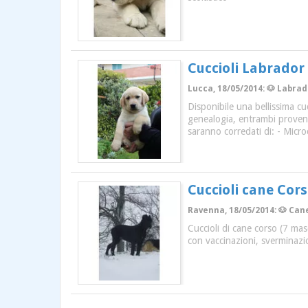
Cuccioli Labrador
Lucca, 18/05/2014: 🐶 Labrad
Disponibile una bellissima cu
genealogia, entrambi proveni
saranno corredati di: - Micro
Cuccioli cane Cors
Ravenna, 18/05/2014: 🐶 Cane 
Cuccioli di cane corso (7 masc
con vaccinazioni, sverminazio