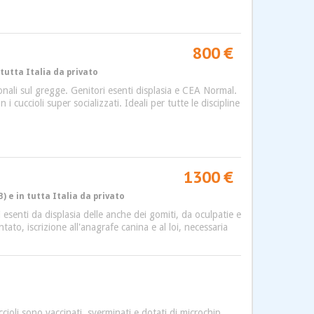
800 €
 tutta Italia da privato
onali sul gregge. Genitori esenti displasia e CEA Normal.
i cuccioli super socializzati. Ideali per tutte le discipline
1300 €
) e in tutta Italia da privato
esenti da displasia delle anche dei gomiti, da oculpatie e
ato, iscrizione all'anagrafe canina e al loi, necessaria
li sono vaccinati, sverminati e dotati di microchip.