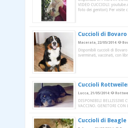
VIDEO CUCCIOLI: youtube.com
foto dei genitori) Per visite
Cuccioli di Bovar
Macerata, 22/05/2014: 🐶 Bov
Disponibili cuccioli di Bovar
sverminati, vaccinati, con li
Cuccioli Rottweile
Lucca, 21/05/2014: 🐶 Rottwei
DISPONIBILI BELLISSIMI 
VACCINO. GENITORI CON L
Cuccioli di Beagle