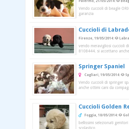
Palermo, 21/05/2014: 🐶 Beag
Vendo cuccioli di beagle 
garanzia
Cuccioli di Labrad
Firenze, 19/05/2014: 🐶 Labra
vendo meravigliosi cuccioli d
8108444. si accettano anche
Springer Spaniel
Cagliari, 19/05/2014: 🐶 
Vendo cuccioli di springer s
anche ottimi cani da compagn
Cuccioli Golden R
Foggia, 18/05/2014: 🐶 Go
bellissimi selezionati genitori
scolastico