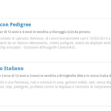
 con Pedigree
or di 12 anni e 4 mesi in vendita a Viareggio (LU) da privato
cciolata di Labrador Retriever, di colore biondo/miele nati il 10/03/2014 a 
enti da un famoso allevamento, ottimo pedigree, esenti da displasie anc
chip inoculato - Iscrizione all'Anagrafe Canina/ASL -
o Italiano
Corso di 12 anni e 2 mesi in vendita a Brisighella (RA) e in tutta Italia 
hi e una femmina), nati e cresciuti in casa, genitori visibili, sani, senza dis
ni, chip, pedegree, profilassi contro la displasia e contratto di comprave