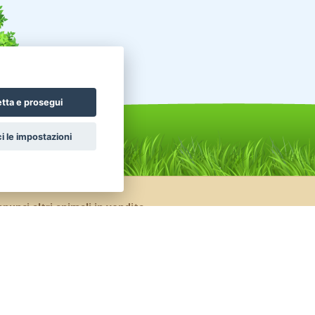
tta e prosegui
i le impostazioni
nunci altri animali in vendita
celli Pappagalli
Roditori Cincillà
ttili Tartarughe
Conigli Nani Colorati
nigli Ariete Nano
Conigli Ariete Testa Di Leone
celli Altri uccelli
Pesci Altri pesci acqua dolce
ttili Serpenti
Uccelli Canarini
valli Frisone
Animali da Cortile Caprini