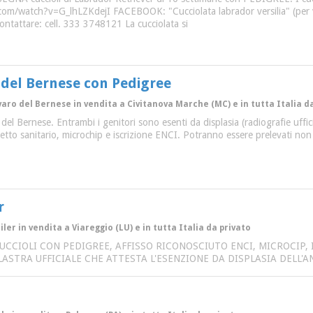
/watch?v=G_lhLZKdejI FACEBOOK: "Cucciolata labrador versilia" (per veder
 contattare: cell. 333 3748121 La cucciolata si
o del Bernese con Pedigree
aro del Bernese in vendita a Civitanova Marche (MC) e in tutta Italia d
o del Bernese. Entrambi i genitori sono esenti da displasia (radiografie uffi
bretto sanitario, microchip e iscrizione ENCI. Potranno essere prelevati non 
r
ler in vendita a Viareggio (LU) e in tutta Italia da privato
CUCCIOLI CON PEDIGREE, AFFISSO RICONOSCIUTO ENCI, MICROCIP,
ASTRA UFFICIALE CHE ATTESTA L'ESENZIONE DA DISPLASIA DELL'AN