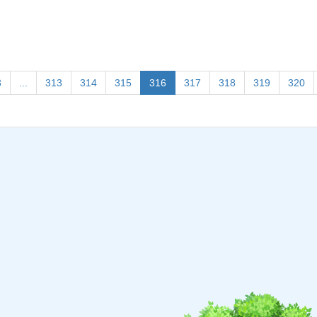
(current)
3
...
313
314
315
316
317
318
319
320