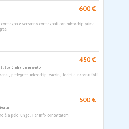
600 €
r la consegna e verranno consegnati con microchip prima
gree.
450 €
tutta Italia da privato
a , pedegree, microchip, vaccini, fedeli e incorruttibili
500 €
rivato
no è a pelo lungo. Per info contattatemi.