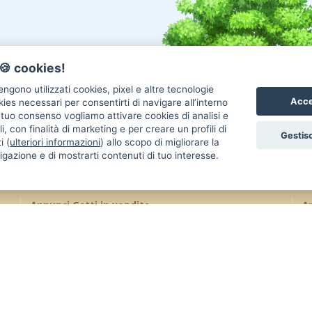
🍪 cookies!
ngono utilizzati cookies, pixel e altre tecnologie
Acce
okies necessari per consentirti di navigare all’interno
l tuo consenso vogliamo attivare cookies di analisi e
i, con finalità di marketing e per creare un profili di
Gestisc
i (
ulteriori informazioni
) allo scopo di migliorare la
igazione e di mostrarti contenuti di tuo interesse.
Annunci Gatti in vendita
An
Gatti Maine Coon
Gatti Siberiano
Uc
Gatti Scottish Fold
Gatti Sphynx
Re
Gatti Persiano
Gatti Bengala
Co
Gatti Ragdoll
Gatti Siamese
Uc
Gatti British
Gatti Exotic
Re
Gatti Sacro Di Birmania
Gatti Altra Razza
Ca