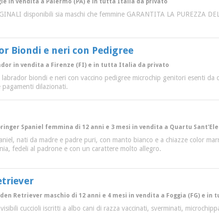
le in vendita a Palermo (PA) e in tutta Italia da privato
ORIGINALI disponibili sia maschi che femmine GARANTITA LA PUREZZA 
or Biondi e neri con Pedigree
dor in vendita a Firenze (FI) e in tutta Italia da privato
i labrador biondi e neri con vaccino pedigree microchip genitori esenti da 
 pagamenti dilazionati.
Springer Spaniel femmina di 12 anni e 3 mesi in vendita a Quartu Sant'Ele
paniel, nati da madre e padre puri, con manto bianco e a chiazze color mar
ia, fedeli al padrone e con un carattere molto allegro.
etriever
lden Retriever maschio di 12 anni e 4 mesi in vendita a Foggia (FG) e in 
 visibili cuccioli iscritti a albo cani di razza vaccinati, sverminati, microch