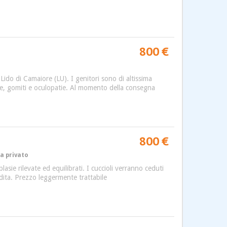
800 €
Lido di Camaiore (LU). I genitori sono di altissima
he, gomiti e oculopatie. Al momento della consegna
800 €
da privato
plasie rilevate ed equilibrati. I cuccioli verranno ceduti
ndita. Prezzo leggermente trattabile