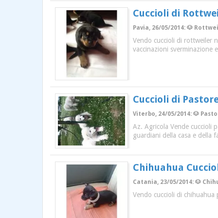
Cuccioli di Rottwe
Pavia, 26/05/2014: 🐶 Rottwei
Vendo cuccioli di rottweiler 
vaccinazioni sverminazione e 
Cuccioli di Past
Viterbo, 24/05/2014: 🐶 Pas
Az. Agricola Vende cuccioli 
guardiani della casa e della 
Chihuahua Cucciol
Catania, 23/05/2014: 🐶 Chih
Vendo cuccioli di chihuahua 