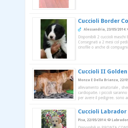
Cuccioli Border Co
Alessandria, 23/05/2014: 
Disponibili 2 cuccioli maschi
Consegnati a 2 mesi col pedigr
cinofile o anche di compagni
Cuccioli II Golden
Monza E Della Brianza, 22/05
allevamento amatoriale , sher
cardiopatie. i piccoli sarann
per avere il pedigree. sono a
Cuccioli Labrador
Pisa, 22/05/2014: 🐶 Labrador
Disponibili in PRONTA CONSEG