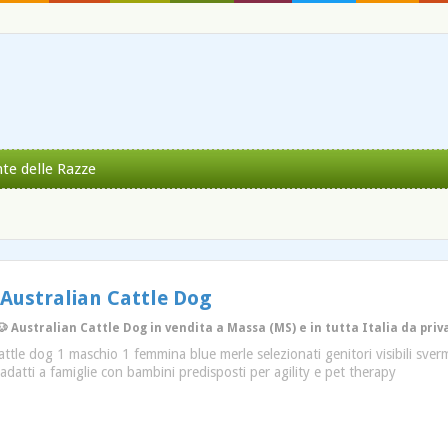
nte delle Razze
 Australian Cattle Dog
 Australian Cattle Dog in vendita a Massa (MS) e in tutta Italia da priv
 cattle dog 1 maschio 1 femmina blue merle selezionati genitori visibili sve
i adatti a famiglie con bambini predisposti per agility e pet therapy