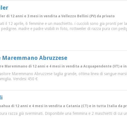
iler
ler di 12 anni e 3 mesi in vendita a Vellezzo Bellini (PV) da privato
nati il 12 aprile, 6 femmine e un maschietto. i cuccioli sono gia pronti pe
pedigree. madre e padre visibili in foto, rottweiler di razza pura con pedi
ore Maremmano Abruzzese
tore Maremmano di 12 anni e 4 mesi in vendita a Acquapendente (VT) e in 
pastore Maremmano Abruzzese taglia grande, ottima linea di sangue marsican
famiglia. Vendesi 450 €
i
uahua di 12 anni e 4 mesi in vendita a Catania (CT) e in tutta Italia da p
pura razza già sverminati. Disponibile una femmina e 2 maschietti di cui u