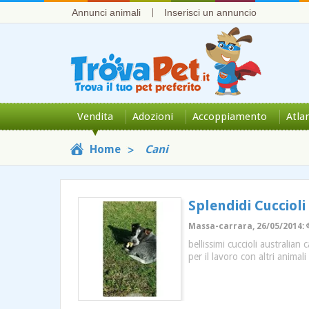
Annunci animali
Inserisci un annuncio
Vendita
Adozioni
Accoppiamento
Atla
Home
Cani
Splendidi Cuccioli
Massa-carrara, 26/05/2014: 
bellissimi cuccioli australian
per il lavoro con altri animal