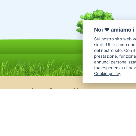
Noi ♥️ amiamo i 
Sul nostro sito web ve
simili. Utilizziamo co
del nostro sito. Con i
prestazione, funzional
annunci personalizzat
tua esperienza di nav
Cookie policy
.
Annunci Cani in vendita
Cani Boxer
Cani Golden Retriever
Cani Chihuahua
Cani Maltese
Cani Labrador
Cani Altra Razza
Cani Jack Russel
Cani Border Collie
Cani Pastore Tedesco
Cani American
Cani Barboncino
Cani Cane Corso