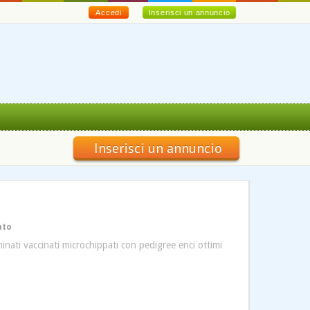
Accedi
Inserisci un annuncio
Inserisci un annuncio
ato
rminati vaccinati microchippati con pedigree enci ottimi