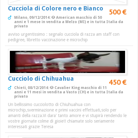
Cucciola di Colore nero e Bianco
500 €
Milano, 09/12/2014: 🐶 American maschio di 50
anni e 1 mese in vendita a Melzo (MI) e in tutta Italia da
privato
avviso urgentissimo : segnalo cucciola di razza am staff con
pedigree, libretto vaccinazione e microchip
Cucciolo di Chihuahua
450 €
Chieti, 08/12/2014: 🐶 Cavalier King maschio di 11
anni e 11 mesi in vendita a Vasto (CH) e in tutta Italia da
privato
Un bellissimo cucciolotto di Chiuhuahua con
microchip,sverminazione e primi vaccini effettuati,solo per
amanti della razza.Vi dara' tanto amore e vi stupirà rendendo le
vostre giornate colme di gioie!! chiamate solo seriamente
interessati grazie Teresa