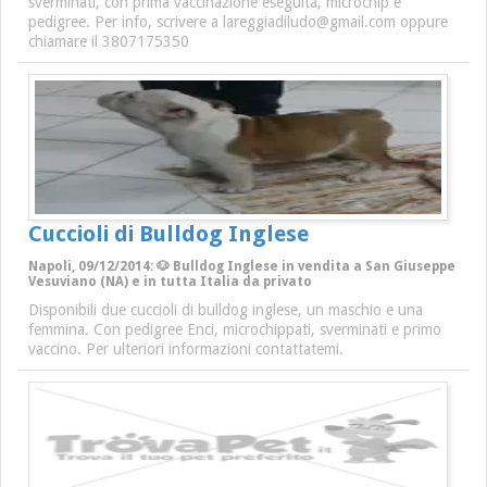
sverminati, con prima vaccinazione eseguita, microchip e
pedigree. Per info, scrivere a lareggiadiludo@gmail.com oppure
chiamare il 3807175350
Cuccioli di Bulldog Inglese
Napoli, 09/12/2014: 🐶 Bulldog Inglese in vendita a San Giuseppe
Vesuviano (NA) e in tutta Italia da privato
Disponibili due cuccioli di bulldog inglese, un maschio e una
femmina. Con pedigree Enci, microchippati, sverminati e primo
vaccino. Per ulteriori informazioni contattatemi.