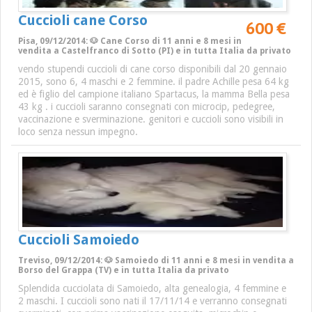
Cuccioli cane Corso
600 €
Pisa, 09/12/2014: 🐶 Cane Corso di 11 anni e 8 mesi in
vendita a Castelfranco di Sotto (PI) e in tutta Italia da privato
vendo stupendi cuccioli di cane corso disponibili dal 20 gennaio
2015, sono 6, 4 maschi e 2 femmine. il padre Achille pesa 64 kg
ed è figlio del campione italiano Spartacus, la mamma Bella pesa
43 kg . i cuccioli saranno consegnati con microcip, pedegree,
vaccinazione e sverminazione. genitori e cuccioli sono visibili in
loco senza nessun impegno.
Cuccioli Samoiedo
Treviso, 09/12/2014: 🐶 Samoiedo di 11 anni e 8 mesi in vendita a
Borso del Grappa (TV) e in tutta Italia da privato
Splendida cucciolata di Samoiedo, alta genealogia, 4 femmine e
2 maschi. I cuccioli sono nati il 17/11/14 e verranno consegnati