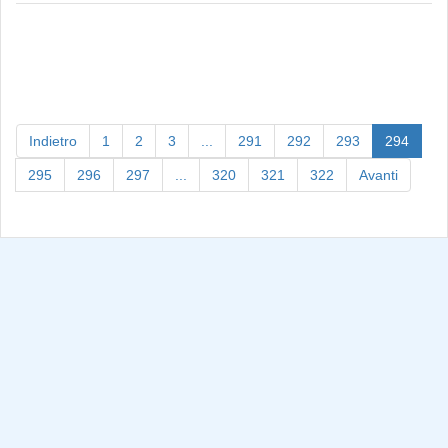
(curre
Indietro
1
2
3
...
291
292
293
294
295
296
297
...
320
321
322
Avanti