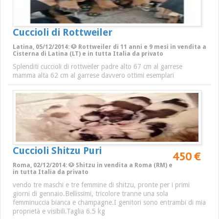
Cuccioli di Rottweiler
Latina, 05/12/2014: 🐶 Rottweiler di 11 anni e 9 mesi in vendita a
Cisterna di Latina (LT) e in tutta Italia da privato
Splenditi cuccioli di rottweiler padre alto 67 cm al garrese
mamma alta 62 cm al garrese davvero ottimi esemplari
Cuccioli Shitzu Puri
450 €
Roma, 02/12/2014: 🐶 Shitzu in vendita a Roma (RM) e
in tutta Italia da privato
vendo tre maschi e tre femmine di shitzu, pronte per i primi
giorni di gennaio.Bellissimi, tricolore tranne una sola
femminuccia bianca e champagne.I genitori sono entrambi di mia
proprietà e visibili.Taglia 6.5 kg