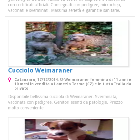
con certificati ufficiali. Consegnati con pedigree, microchep,
vaccinati e sverminati. Massima serietà e garanzie sanitarie.
Cucciolo Weimaraner
Catanzaro, 17/12/2014: 🐶 Weimaraner femmina di 11 anni e
10 mesi in vendita a Lamezia Terme (CZ) e in tutta Italia da
privato
Disponibile bellissima cucciola di Weimaraner. Sverminata,
vaccinata con pedigree. Genitori esenti da patologie. Prezzo
molto conveniente.