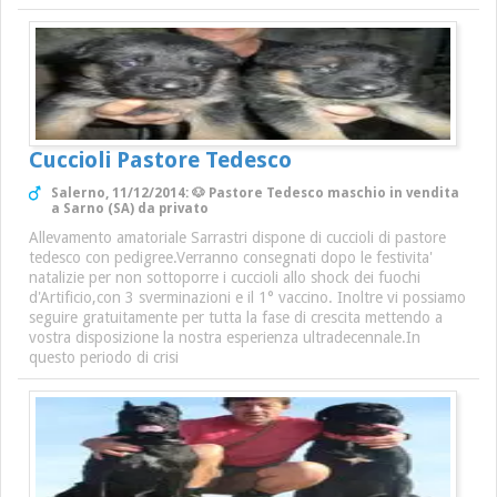
Cuccioli Pastore Tedesco
Salerno, 11/12/2014: 🐶 Pastore Tedesco maschio in vendita
a Sarno (SA) da privato
Allevamento amatoriale Sarrastri dispone di cuccioli di pastore
tedesco con pedigree.Verranno consegnati dopo le festivita'
natalizie per non sottoporre i cuccioli allo shock dei fuochi
d'Artificio,con 3 sverminazioni e il 1° vaccino. Inoltre vi possiamo
seguire gratuitamente per tutta la fase di crescita mettendo a
vostra disposizione la nostra esperienza ultradecennale.In
questo periodo di crisi