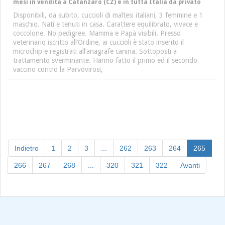
mesi in vendita a Catanzaro (CZ) e in tutta Italia da privato
Disponibili, da subito, cuccioli di maltesi italiani, 3 femmine e 1
maschio. Nati e tenuti in casa. Carattere equilibrato, vivace e
coccolone. No pedigree. Mamma e Papà visibili. Presso
veterinario iscritto all’Ordine, ai cuccioli è stato inserito il
microchip e registrati all’anagrafe canina. Sottoposti a
trattamento sverminante. Hanno fatto il primo ed il secondo
vaccino contro la Parvovirosi,
(curre
Indietro
1
2
3
...
262
263
264
265
266
267
268
...
320
321
322
Avanti