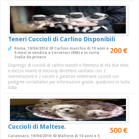
Teneri Cuccioli di Carlino Disponibili
200 €
Roma, 19/04/2016: 🐶 Carlino maschio di 10 anni e
5 mesi in vendita a Cerveteri (RM) e in tutta
Italia da privato
Dispongo di cuccioli di carlino maschi e femmina di età due mesi
e mezzo muniti di microcip librettino sanitario con 2
sverminazioni e 2 vaccini e garanzie veterinarie cuccioli con
pedigree contattateci per informazioni grazie. spedizioni in tutta
italia
Cuccioli di Maltese.
500 €
Catanzaro, 19/04/2016: 🐶 Maltese di 10 anni e 5