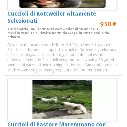
Cuccioli di Rottweiler Altamente
Selezionati
950 €
Alessandria, 30/04/2016: 🐶 Rottweiler di 10 anni e 3
mesi in vendita a Rivalta Bormida (AL) e in tutta Italia da
privato
Allevamento riconosciuto ENCI e FCI " Von Den Schwarzen
Schatten " dispone di stupendi cuccioli di Rottweiler , selezionati
nella morfologia e nel carattere,genitori entrambi esenti da
patologie ereditarie. I cuccioli vengono consegnati a 60 giorni
sverminati,vaccinati, microcchippati , iscritti all'anagrafe canina e
al Libro Genealogico (pedigree). Euro 950,00 Per ulteriori
Cuccioli di Pastore Maremmano con