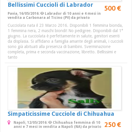
Bellissimi Cuccioli di Labrador
500 €
Pavia, 16/05/2016: 🐶 Labrador di 10 anni e 4 mesi in
vendita a Carbonara al Ticino (PV) da privato
Cucciolata nata il 23 Marzo 2016. Disponibili 1 femmina bionda,
1 femmina nera, 2 maschi biondi! No pedigree. Disponibili dal 1°
giugno. La cucciolata è perfettamente in salute, genitori esenti
da displasia. Si affidano a famiglia amante degli animali, i cuccioli
sono già abituati alla presenza di bambini. Sverminazione
completa, prima e seconda vaccinazione, libretto. Bellissimi e
tanto
Simpaticissime Cucciole di Chihuahua
250 €
Napoli, 12/05/2016: 🐶 Chihuahua femmina di 10
anni e 7 mesi in vendita a Napoli (NA) da privato