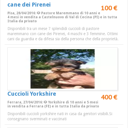
cane dei Pirenei
100 €
Pisa, 28/04/2016: 🐶 Pastore Maremmano di 10 anni e
4 mesi in vendita a Castelnuovo di Val di Cecina (PI) e in tutta
Italia da privato
Disponibili tra un mese 7 splendidi cuccioli di pastore
maremmano con cane dei Pirenei, 4 maschi e 3 femmine. Ottimi
cani da guardia e da difesa sia della persona che della proprietà.
Cuccioli Yorkshire
400 €
Ferrara, 27/04/2016: 🐶 Yorkshire di 10 anni e 5 mesi
in vendita a Ferrara (FE) e in tutta Italia da privato
Disponibili cuccioli yorkshire nati in casa da genitori visibili.Si
consegnano sverminati e vaccinati