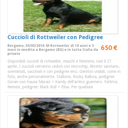
Cuccioli di Rottweiler con Pedigree
650 €
Bergamo, 03/05/2016: 🐶 Rottweiler di 10 anni e 3
mesi in vendita a Bergamo (BG) e in tutta Italia da
privato
Disponibili cuccioli di rottweiler, maschi e femmine, nati il 27
aprile. I cuccioli verranno ceduti con microchip, libretto sanitario,
sverminati, vaccinati e con pedigree enci. Genitori visibili, come in
foto, anche personalmente. Stallone, Rocky Balboa, pedigree:
Goran von hause fabraiz × Kandy dell'antico guerriero. Fattrice,
Nemesi, pedigree: Black Bull × Elisa. Per qualsiasi