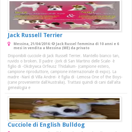
Jack Russell Terrier
Messina, 21/04/2016: 🐶 Jack Russel femmina di 10 anni e 6
mesi in vendita a Messina (ME) da privato
Disponibili cucciole di Jack Russell Terrier. Mantello bianco tan,
ruvido o broken. Il padre -Jork di San Martino delle Scale- è
figlio di -Okdrywca Orfeusz Thidalium- (campione estero,
campione riproduttore, campione internazionale di expo). La
madre -Nanì di Villa Andrei- è figlia di -Lemosa One of the Boys-
(cane proveniente dall'Australia). Trattasi quindi di cani dall'alta
genealogia e
Cucciole di English Bulldog