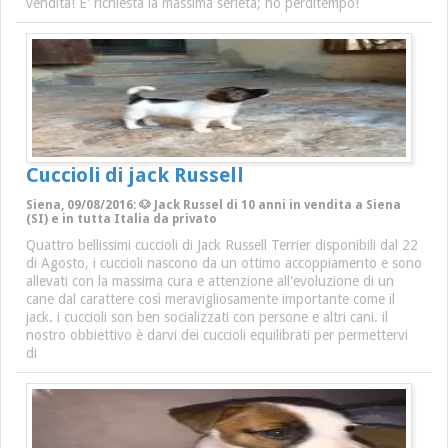
vendita! E' richiesta la massima serietà; no perditempo!
Cuccioli di jack Russell
Siena, 09/08/2016: 🐶 Jack Russel di 10 anni in vendita a Siena
(SI) e in tutta Italia da privato
Quattro bellissimi cuccioli di Jack Russell Terrier disponibili dal 22
di Agosto, i cuccioli nascono da un ottimo accoppiamento e sono
allevati con la massima cura e attenzione all'evoluzione di un
cane dal carattere così meravigliosamente importante come il
jack. i cuccioli son ben socializzati con persone e altri cani. il
nostro obbiettivo è darvi dei cuccioli equilibrati per permettervi
di