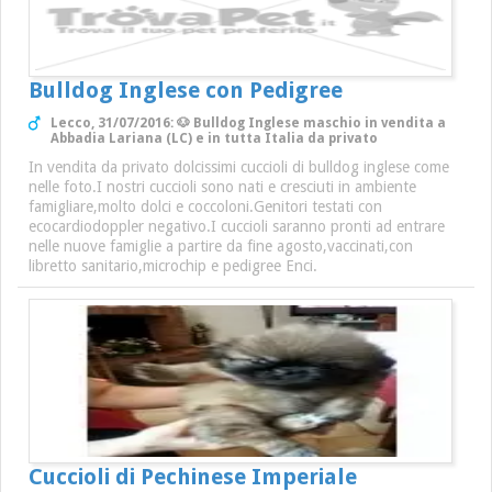
Bulldog Inglese con Pedigree
Lecco, 31/07/2016: 🐶 Bulldog Inglese maschio in vendita a
Abbadia Lariana (LC) e in tutta Italia da privato
In vendita da privato dolcissimi cuccioli di bulldog inglese come
nelle foto.I nostri cuccioli sono nati e cresciuti in ambiente
famigliare,molto dolci e coccoloni.Genitori testati con
ecocardiodoppler negativo.I cuccioli saranno pronti ad entrare
nelle nuove famiglie a partire da fine agosto,vaccinati,con
libretto sanitario,microchip e pedigree Enci.
Cuccioli di Pechinese Imperiale