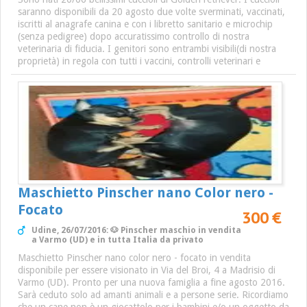
saranno disponibili da 20 agosto due volte sverminati, vaccinati,
iscritti al anagrafe canina e con i libretto sanitario e microchip
(senza pedigree) dopo accuratissimo controllo di nostra
veterinaria di fiducia. I genitori sono entrambi visibili(di nostra
proprietà) in regola con tutti i vaccini, controlli veterinari e
Maschietto Pinscher nano Color nero -
Focato
300 €
Udine, 26/07/2016: 🐶 Pinscher maschio in vendita
a Varmo (UD) e in tutta Italia da privato
Maschietto Pinscher nano color nero - focato in vendita
disponibile per essere visionato in Via del Broi, 4 a Madrisio di
Varmo (UD). Pronto per una nuova famiglia a fine agosto 2016.
Sarà ceduto solo ad amanti animali e a persone serie. Ricordiamo