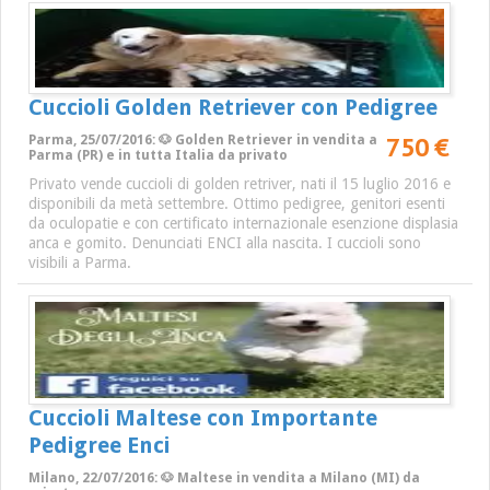
Cuccioli Golden Retriever con Pedigree
750 €
Parma, 25/07/2016: 🐶 Golden Retriever in vendita a
Parma (PR) e in tutta Italia da privato
Privato vende cuccioli di golden retriver, nati il 15 luglio 2016 e
disponibili da metà settembre. Ottimo pedigree, genitori esenti
da oculopatie e con certificato internazionale esenzione displasia
anca e gomito. Denunciati ENCI alla nascita. I cuccioli sono
visibili a Parma.
Cuccioli Maltese con Importante
Pedigree Enci
Milano, 22/07/2016: 🐶 Maltese in vendita a Milano (MI) da