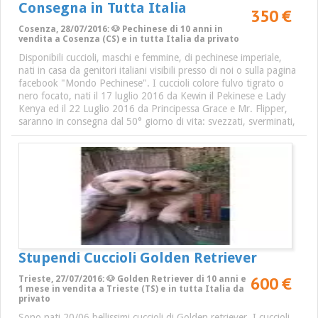
Consegna in Tutta Italia
350 €
Cosenza, 28/07/2016: 🐶 Pechinese di 10 anni in
vendita a Cosenza (CS) e in tutta Italia da privato
Disponibili cuccioli, maschi e femmine, di pechinese imperiale,
nati in casa da genitori italiani visibili presso di noi o sulla pagina
facebook "Mondo Pechinese". I cuccioli colore fulvo tigrato o
nero focato, nati il 17 luglio 2016 da Kewin il Pekinese e Lady
Kenya ed il 22 Luglio 2016 da Principessa Grace e Mr. Flipper,
saranno in consegna dal 50° giorno di vita: svezzati, sverminati,
Stupendi Cuccioli Golden Retriever
600 €
Trieste, 27/07/2016: 🐶 Golden Retriever di 10 anni e
1 mese in vendita a Trieste (TS) e in tutta Italia da
privato
Sono nati 20/06 bellissimi cuccioli di Golden retriever. I cuccioli