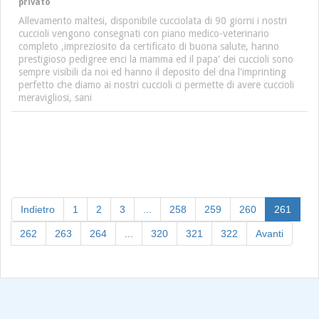
privato
Allevamento maltesi, disponibile cucciolata di 90 giorni i nostri
cuccioli vengono consegnati con piano medico-veterinario
completo ,impreziosito da certificato di buona salute, hanno
prestigioso pedigree enci la mamma ed il papa' dei cuccioli sono
sempre visibili da noi ed hanno il deposito del dna l'imprinting
perfetto che diamo ai nostri cuccioli ci permette di avere cuccioli
meravigliosi, sani
(curre
Indietro
1
2
3
...
258
259
260
261
262
263
264
...
320
321
322
Avanti