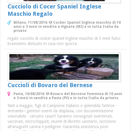
Cucciolo di Cocer Spaniel Inglese
Maschio Regalo
Milano, 11/08/2016: 🐶 Cocker Spaniel Inglese maschio di 10
anni e 3 mesi in vendita a Vignate (MI) e in tutta Italia da
privato
regalo cucciolo di cocker spaniel inglese maschio di 3 mesi fulvo
bravissimo abituato in casa non sporca
Cuccioli di Bovaro del Bernese
Pavia, 10/08/2016: 🐶 Bovaro del Bernese femmina di 10 anni
e 3 mesi in vendita a Pavia (PV) e in tutta Italia da privato
Nati a maggio, figli di Campione Italiano e splendida fattrice -
entrambi i genitori esenti da displasia, con documentazione
visionabile - cercano casa!!! Saranno consegnati sverminati,
vaccinati, microchippati, muniti di libretto sanitario, iscrizione
all'anagrafe canina e pedigree. Garantita assistenza post-