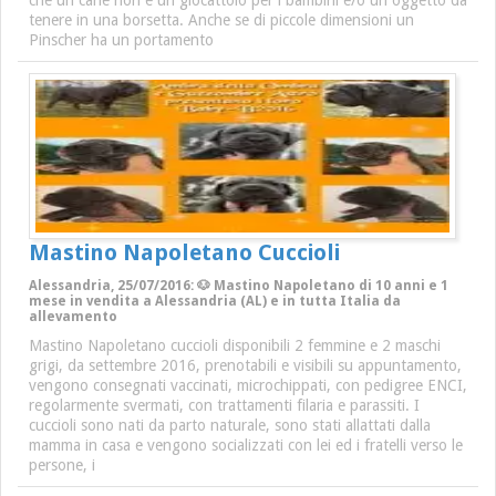
che un cane non è un giocattolo per i bambini e/o un oggetto da
tenere in una borsetta. Anche se di piccole dimensioni un
Pinscher ha un portamento
Mastino Napoletano Cuccioli
Alessandria, 25/07/2016: 🐶 Mastino Napoletano di 10 anni e 1
mese in vendita a Alessandria (AL) e in tutta Italia da
allevamento
Mastino Napoletano cuccioli disponibili 2 femmine e 2 maschi
grigi, da settembre 2016, prenotabili e visibili su appuntamento,
vengono consegnati vaccinati, microchippati, con pedigree ENCI,
regolarmente svermati, con trattamenti filaria e parassiti. I
cuccioli sono nati da parto naturale, sono stati allattati dalla
mamma in casa e vengono socializzati con lei ed i fratelli verso le
persone, i