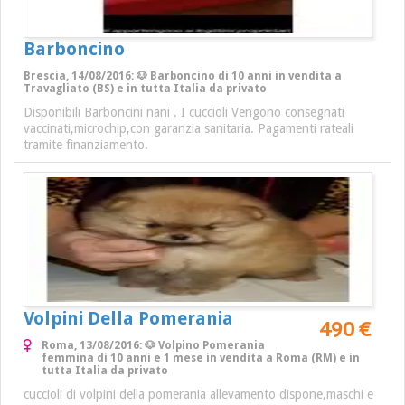
Barboncino
Brescia, 14/08/2016: 🐶 Barboncino di 10 anni in vendita a
Travagliato (BS) e in tutta Italia da privato
Disponibili Barboncini nani . I cuccioli Vengono consegnati
vaccinati,microchip,con garanzia sanitaria. Pagamenti rateali
tramite finanziamento.
Volpini Della Pomerania
490 €
Roma, 13/08/2016: 🐶 Volpino Pomerania
femmina di 10 anni e 1 mese in vendita a Roma (RM) e in
tutta Italia da privato
cuccioli di volpini della pomerania allevamento dispone,maschi e