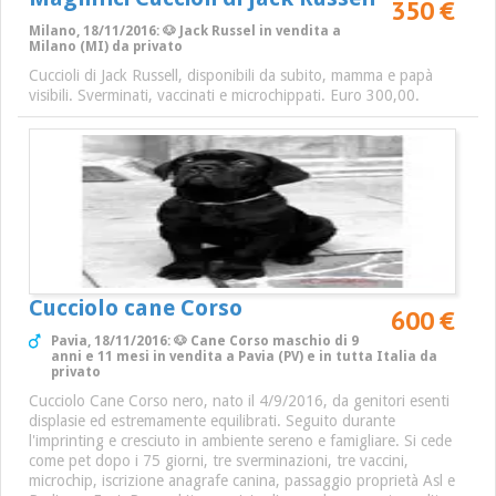
350 €
Milano, 18/11/2016: 🐶 Jack Russel in vendita a
Milano (MI) da privato
Cuccioli di Jack Russell, disponibili da subito, mamma e papà
visibili. Sverminati, vaccinati e microchippati. Euro 300,00.
Cucciolo cane Corso
600 €
Pavia, 18/11/2016: 🐶 Cane Corso maschio di 9
anni e 11 mesi in vendita a Pavia (PV) e in tutta Italia da
privato
Cucciolo Cane Corso nero, nato il 4/9/2016, da genitori esenti
displasie ed estremamente equilibrati. Seguito durante
l'imprinting e cresciuto in ambiente sereno e famigliare. Si cede
come pet dopo i 75 giorni, tre sverminazioni, tre vaccini,
microchip, iscrizione anagrafe canina, passaggio proprietà Asl e