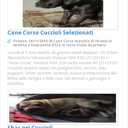
Cane Corso Cuccioli Selezionati
Firenze, 16/11/2016: 🐶 Cane Corso maschio di 10 anni in
vendita a Impruneta (FI) e in tutta Italia da privato
cuccioli di 3 mesi maschi, da genitori esenti displasie : Ch.Estero
Riproduttore Selezionato Eldamar HDA ED0 LI1220183 x
"Fortis Corde" Pandora HDA ED0 cardio normal BH LI1133591.
I cuccioli saranno ceduti con pedigree Enci, vaccino, chip,
puppykit. Ottimi caratteri, socievoli, buona predisposizione alla
difesa della famiglia e della casa. Già abituati a guinzaglio e
macchina.
Shar pei Cuccioli