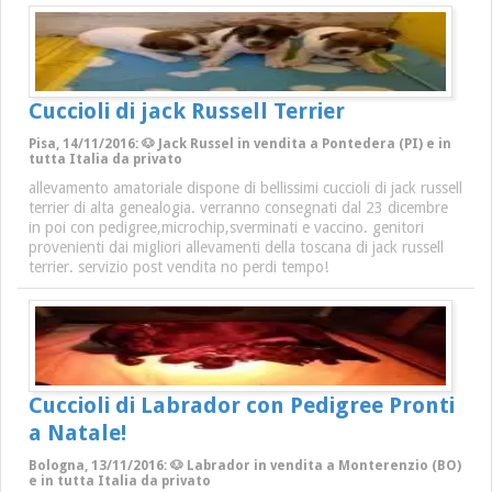
Cuccioli di jack Russell Terrier
Pisa, 14/11/2016: 🐶 Jack Russel in vendita a Pontedera (PI) e in
tutta Italia da privato
allevamento amatoriale dispone di bellissimi cuccioli di jack russell
terrier di alta genealogia. verranno consegnati dal 23 dicembre
in poi con pedigree,microchip,sverminati e vaccino. genitori
provenienti dai migliori allevamenti della toscana di jack russell
terrier. servizio post vendita no perdi tempo!
Cuccioli di Labrador con Pedigree Pronti
a Natale!
Bologna, 13/11/2016: 🐶 Labrador in vendita a Monterenzio (BO)
e in tutta Italia da privato