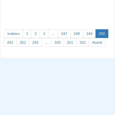
(curre
Indietro
1
2
3
...
247
248
249
250
251
252
253
...
320
321
322
Avanti