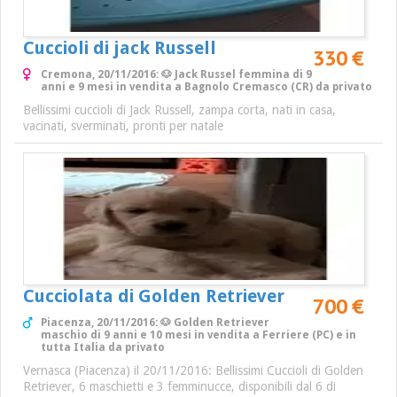
Cuccioli di jack Russell
330 €
Cremona, 20/11/2016: 🐶 Jack Russel femmina di 9
anni e 9 mesi in vendita a Bagnolo Cremasco (CR) da privato
Bellissimi cuccioli di Jack Russell, zampa corta, nati in casa,
vacinati, sverminati, pronti per natale
Cucciolata di Golden Retriever
700 €
Piacenza, 20/11/2016: 🐶 Golden Retriever
maschio di 9 anni e 10 mesi in vendita a Ferriere (PC) e in
tutta Italia da privato
Vernasca (Piacenza) il 20/11/2016: Bellissimi Cuccioli di Golden
Retriever, 6 maschietti e 3 femminucce, disponibili dal 6 di