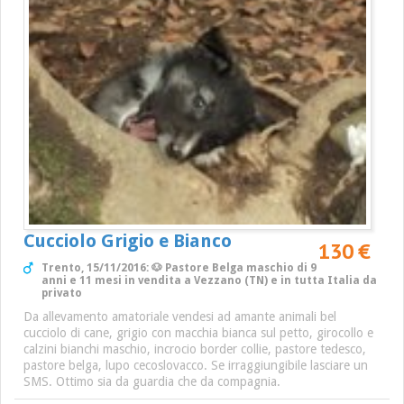
Cucciolo Grigio e Bianco
130 €
Trento, 15/11/2016: 🐶 Pastore Belga maschio di 9
anni e 11 mesi in vendita a Vezzano (TN) e in tutta Italia da
privato
Da allevamento amatoriale vendesi ad amante animali bel
cucciolo di cane, grigio con macchia bianca sul petto, girocollo e
calzini bianchi maschio, incrocio border collie, pastore tedesco,
pastore belga, lupo cecoslovacco. Se irraggiungibile lasciare un
SMS. Ottimo sia da guardia che da compagnia.