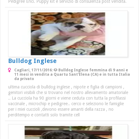
Pedigree Enci. Puppy kit e servizio di consulenza post vendita.
Bulldog Inglese
Cagliari, 17/11/2016: 🐶 Bulldog Inglese femmina di 9 anni e
11 mesi in vendita a Quartu Sant'Elena (CA) e in tutta Italia
da privato
ultima cucciola di bulldog inglese , nipote e figlia di campioni ,
genitori visibili che si trovano nel nostro allevamento amatoriale
.. La cucciola ha 90 giorni e viene ceduta con tutta la profilassi
vaccinale , microchip e pedigree.. cerco e seleziono le famiglie
per i miei cuccioli ,devono essere amanti della razza , no
perditempo e contatti solo tramite cell