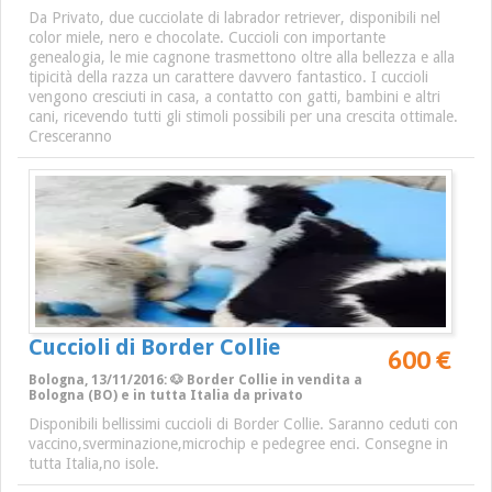
Da Privato, due cucciolate di labrador retriever, disponibili nel
color miele, nero e chocolate. Cuccioli con importante
genealogia, le mie cagnone trasmettono oltre alla bellezza e alla
tipicità della razza un carattere davvero fantastico. I cuccioli
vengono cresciuti in casa, a contatto con gatti, bambini e altri
cani, ricevendo tutti gli stimoli possibili per una crescita ottimale.
Cresceranno
Cuccioli di Border Collie
600 €
Bologna, 13/11/2016: 🐶 Border Collie in vendita a
Bologna (BO) e in tutta Italia da privato
Disponibili bellissimi cuccioli di Border Collie. Saranno ceduti con
vaccino,sverminazione,microchip e pedegree enci. Consegne in
tutta Italia,no isole.