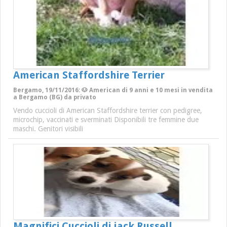
American Staffordshire Terrier
Bergamo, 19/11/2016: 🐶 American di 9 anni e 10 mesi in vendita
a Bergamo (BG) da privato
Vendo cuccioli di American Staffordshire terrier con pedigree,
microchip, vaccinati e sverminati Disponibili tre femmine due
maschi. Genitori visibili
Magnifici Cuccioli di jack Russell