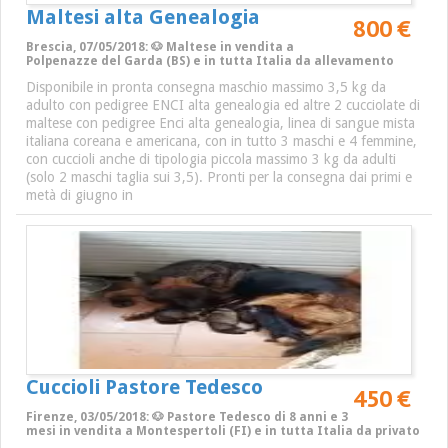
Maltesi alta Genealogia
800 €
Brescia, 07/05/2018: 🐶 Maltese in vendita a
Polpenazze del Garda (BS) e in tutta Italia da allevamento
Disponibile in pronta consegna maschio massimo 3,5 kg da
adulto con pedigree ENCI alta genealogia ed altre 2 cucciolate di
maltese con pedigree Enci alta genealogia, linea di sangue mista
italiana coreana e americana, con in tutto 3 maschi e 4 femmine,
con cuccioli anche di tipologia piccola massimo 3 kg da adulti
(solo 2 maschi taglia sui 3,5). Pronti per la consegna dai primi e
metà di giugno in
Cuccioli Pastore Tedesco
450 €
Firenze, 03/05/2018: 🐶 Pastore Tedesco di 8 anni e 3
mesi in vendita a Montespertoli (FI) e in tutta Italia da privato