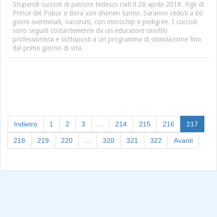
Stupendi cuccioli di pastore tedesco nati il 28 aprile 2018. Figli di
Prince del Pobur e Bora von shonen turme. Saranno ceduti a 60
giorni sverminati, vaccinati, con microchip e pedigree. I cuccioli
sono seguiti costantemente da un educatore cinofilo
professionista e sottoposti a un programma di stimolazione fino
dal primo giorno di vita.
(curre
Indietro
1
2
3
...
214
215
216
217
218
219
220
...
320
321
322
Avanti