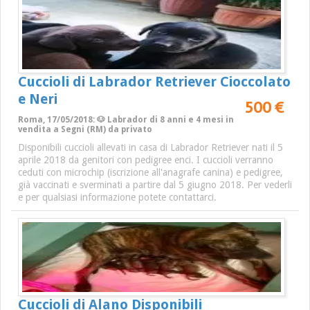
Cuccioli di Labrador Retriever Cioccolato
e Neri
500 €
Roma, 17/05/2018: 🐶 Labrador di 8 anni e 4 mesi in
vendita a Segni (RM) da privato
Disponibili cuccioli allevati in casa di Labrador Retriever nati il 5
aprile 2018 da genitori con pedigree enci. I cuccioli verranno
ceduti con microchip (iscrizione all'anagrafe canina) e pedigree,
già vaccinati e sverminati a partire dal 5 giugno 2018. Per vederli
e per qualsiasi informazione potete contattarci.
Cuccioli di Alano Disponibili