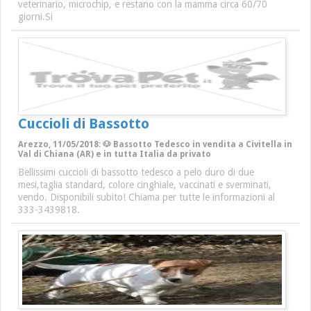
veterinario, microchip, e restano con la mamma circa 60/70
giorni.Si
Cuccioli di Bassotto
Arezzo, 11/05/2018: 🐶 Bassotto Tedesco in vendita a Civitella in
Val di Chiana (AR) e in tutta Italia da privato
Bellissimi cuccioli di bassotto tedesco a pelo duro di due
mesi,taglia standard, colore cinghiale, vaccinati e sverminati,
vendo. Disponibili subito! Chiama per tutte le informazioni al
333-3439818.