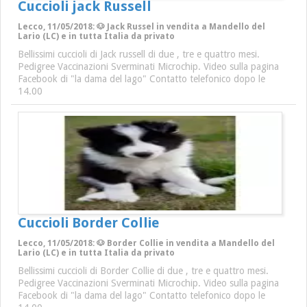
Cuccioli jack Russell
Lecco, 11/05/2018: 🐶 Jack Russel in vendita a Mandello del
Lario (LC) e in tutta Italia da privato
Bellissimi cuccioli di Jack russell di due , tre e quattro mesi.
Pedigree Vaccinazioni Sverminati Microchip. Video sulla pagina
Facebook di "la dama del lago" Contatto telefonico dopo le
14.00
Cuccioli Border Collie
Lecco, 11/05/2018: 🐶 Border Collie in vendita a Mandello del
Lario (LC) e in tutta Italia da privato
Bellissimi cuccioli di Border Collie di due , tre e quattro mesi.
Pedigree Vaccinazioni Sverminati Microchip. Video sulla pagina
Facebook di "la dama del lago" Contatto telefonico dopo le