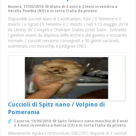
Novara, 17/05/2018: 🐶 Alano di 8 anni e 2 mesi in vendita a
Varallo Pombia (NO) e in tutta Italia da privato
Disponibili cuccioli Alani di Castelcampo, fulvi ( 3 femmine e 3
maschi ) e tigrati ( 3 femmine e 2 maschi ) nati il 13 maggio 2018
da Liberty de’ Cinegeti e Chokapic Diablo Great Dane . Entrambi
i genitori esenti da displasia delle anche e del gomito e ecocardio
normale. I cuccioli verranno consegnati a 90 giorni vaccinati,
sverminati, con microchip e pedigree ENCI.
Cuccioli di Spitz nano / Volpino di
Pomerania
Caserta, 15/05/2018: 🐶 Spitz Tedesco nano maschio di 8 anni
e 4 mesi in vendita a Aversa (CE) e in tutta Italia da privato
Allevamento Ayuka's riconosciuto ENCI/FCI dispone di 3 cuccioli