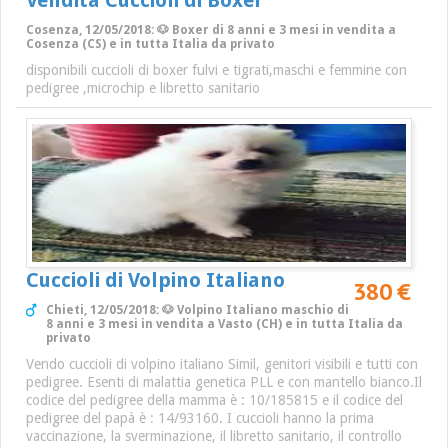
Vendita Cuccioli di Boxer
Cosenza, 12/05/2018: 🐶 Boxer di 8 anni e 3 mesi in vendita a
Cosenza (CS) e in tutta Italia da privato
disponibili cuccioli di boxer fulvi e tigrati,maschi e femmine con
pedigree ,microchip e libretto sanitario
Cuccioli di Volpino Italiano
380 €
Chieti, 12/05/2018: 🐶 Volpino Italiano maschio di
8 anni e 3 mesi in vendita a Vasto (CH) e in tutta Italia da
privato
Vendo cuccioli di volpino italiano Simil, genitori visibili e tutti con
pedigree. Esenti di malattia genetica PLL e con mantello bianco.Il
codice del pedigree della mamma è : 10/185815 e il codice del
pedigree del papà è : 14/93160. I cuccioli hanno la prima
vaccinazione, la sverminazione, il libretto sanitario, il controllo