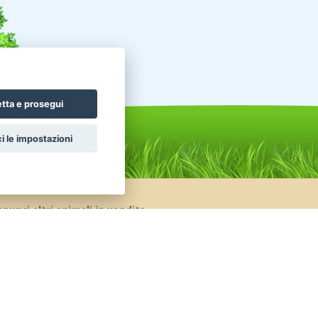
tta e prosegui
i le impostazioni
nunci altri animali in vendita
celli Pappagalli
Roditori Cincillà
ttili Tartarughe
Conigli Nani Colorati
nigli Ariete Nano
Conigli Ariete Testa Di Leone
celli Altri uccelli
Pesci Altri pesci acqua dolce
ttili Serpenti
Uccelli Canarini
valli Frisone
Animali da Cortile Caprini