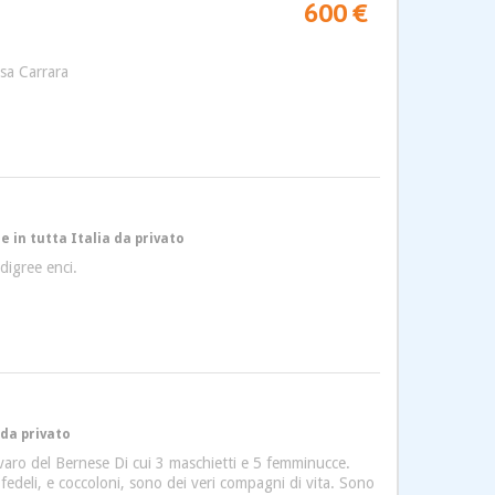
600 €
ssa Carrara
e in tutta Italia da privato
digree enci.
 da privato
varo del Bernese Di cui 3 maschietti e 5 femminucce.
, fedeli, e coccoloni, sono dei veri compagni di vita. Sono