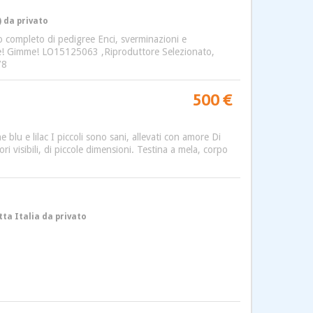
 da privato
to completo di pedigree Enci, sverminazioni e
mme! Gimme! LO15125063 ,Riproduttore Selezionato,
78
500 €
blu e lilac I piccoli sono sani, allevati con amore Di
ri visibili, di piccole dimensioni. Testina a mela, corpo
tta Italia da privato