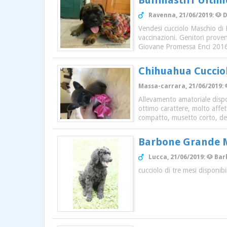
Bullmastiff Ultim
Ravenna, 21/06/2019: 🐶 
Vendesi cucciolo Maschio di B
vaccinazioni. Genitori prov
Giovane Promessa Enci 2016 
Chihuahua Cucciol
Massa-carrara, 21/06/2019: 
Allevamento amatoriale dispon
ottimo carattere, molto affett
compatto, musetto corto, den
Barbone Grande 
Lucca, 21/06/2019: 🐶 Bar
cucciolo di tre mesi disponib