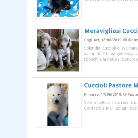
Meravigliosi Cucc
Cagliari, 18/06/2019: 🐶 Weim
Splendidi cuccioli di Weimara
vaccinati. Ottima genealogia,
i boschi e la natura. Sono de
Cuccioli Pastore
Firenze, 17/06/2019: 🐶 Past
Vendo bellissimi cuccioli di
Contatto e-mail: zoltan.loo