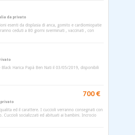
alia da privato
pioni esenti da displasia di anca, gomito e cardiomiopatie
rranno ceduti a 80 giorni sverminati , vaccinati , con
rivato
 Black Harica Papà Ben Nati il 03/05/2019, disponibili
700 €
 privato
ualita ed il carattere. I cuccioli verranno consegnati con
 Cuccioli socializzati ed abituati ai bambini. Incrocio