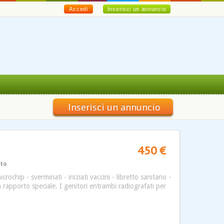
Accedi
Inserisci un annuncio
Inserisci un annuncio
450 €
ato
ochip - sverminati - iniziati vaccini - libretto sanitario -
rapporto speciale. I genitori entrambi radiografati per