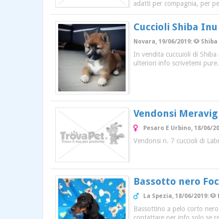
adatti per compagnia, per per
Cuccioli Shiba Inu
Novara, 19/06/2019: 🐶 Shiba
In vendita cuccuioli di Shiba
ulteriori info scrivetemi pure.
Vendonsi Meravigl
Pesaro E Urbino, 18/06/20
Vendonsi n. 7 cuccioli di Labr
Bassotto nero Fo
La Spezia, 18/06/2019: 🐶
Bassottino a pelo corto nero
contattare per info solo se r