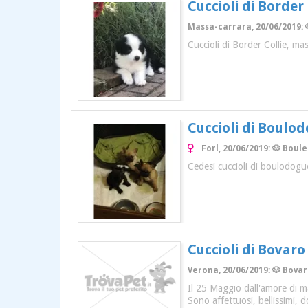
Cuccioli di Border 
Massa-carrara, 20/06/2019: 
Cuccioli di Border Collie, m
Cuccioli di Boulo
Forl, 20/06/2019: 🐶 Boul
Cedesi cuccioli di boulodogue
Cuccioli di Bovaro
Verona, 20/06/2019: 🐶 Bovaro
Il 25 Maggio dall'amore di m
Sono affettuosi, bellissimi, d