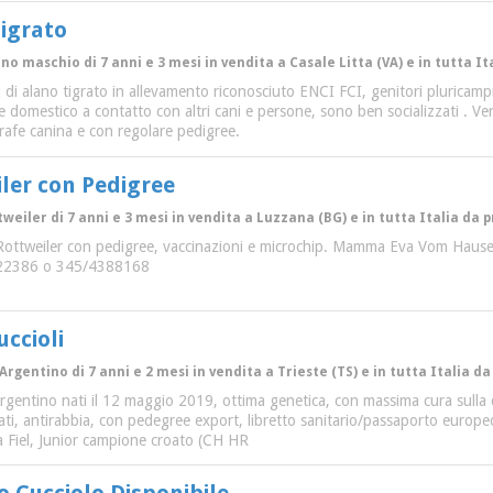
Tigrato
ano maschio di 7 anni e 3 mesi in vendita a Casale Litta (VA) e in tutta It
oli di alano tigrato in allevamento riconosciuto ENCI FCI, genitori pluricam
te domestico a contatto con altri cani e persone, sono ben socializzati . Ve
agrafe canina e con regolare pedigree.
iler con Pedigree
weiler di 7 anni e 3 mesi in vendita a Luzzana (BG) e in tutta Italia da p
di Rottweiler con pedigree, vaccinazioni e microchip. Mamma Eva Vom Hause
822386 o 345/4388168
ccioli
Argentino di 7 anni e 2 mesi in vendita a Trieste (TS) e in tutta Italia da
argentino nati il 12 maggio 2019, ottima genetica, con massima cura sulla q
ati, antirabbia, con pedegree export, libretto sanitario/passaporto europeo.
a Fiel, Junior campione croato (CH HR