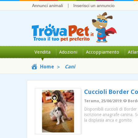
Annunci animali
Inserisci un annuncio
Vendita
Adozioni
Accoppiamento
Atla
Home
Cani
Cuccioli Border C
Teramo, 25/06/2019: 🐶 Borde
Disponibili cuccioli di Border
iscrizione anagrafe canina. 
la displasia anca e gomito