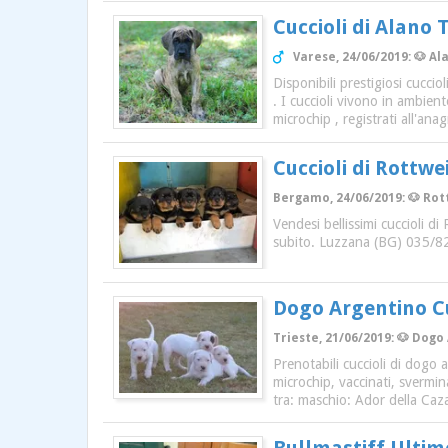
Cuccioli di Alano 
Varese, 24/06/2019: 🐶 Al
Disponibili prestigiosi cucci
. I cuccioli vivono in ambien
microchip , registrati all'an
Cuccioli di Rottwe
Bergamo, 24/06/2019: 🐶 Rott
Vendesi bellissimi cuccioli 
subito. Luzzana (BG) 035/
Dogo Argentino Cu
Trieste, 21/06/2019: 🐶 Dogo 
Prenotabili cuccioli di dogo 
microchip, vaccinati, svermin
tra: maschio: Ador della Caz