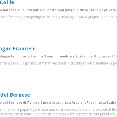
Collie
 Border Collie in vendita a Pontremoli (MS) e in tutta Italia da privato
aschi e femmine, con pedigree, ottima genealogia. Nati a giugno. Zona Ma
dogue Francese
edogue femmina di 7 anni e 3 mesi in vendita a Sogliano al Rubicone (FC) 
 francese a 70 giorni sverminati vaccinati microchip libretto sanitario e pe
 del Bernese
 del Bernese di 7 anni e 2 mesi in vendita a Arcole (VR) e in tutta Italia
amma Kim e papà Argo è nata una splendida cucciolata di 8 cuccioli di Bo
olcissimi, tenerissimi, il bovaro del bernese è tra le razze di cani più buoni