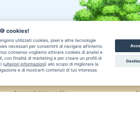
🍪 cookies!
ngono utilizzati cookies, pixel e altre tecnologie
Acce
okies necessari per consentirti di navigare all’interno
l tuo consenso vogliamo attivare cookies di analisi e
i, con finalità di marketing e per creare un profili di
Gestisc
i (
ulteriori informazioni
) allo scopo di migliorare la
igazione e di mostrarti contenuti di tuo interesse.
Annunci Gatti in vendita
An
Gatti Maine Coon
Gatti Siberiano
Uc
Gatti Scottish Fold
Gatti Sphynx
Re
Gatti Persiano
Gatti Bengala
Co
Gatti Ragdoll
Gatti Siamese
Uc
Gatti British
Gatti Exotic
Re
Gatti Sacro Di Birmania
Gatti Altra Razza
Ca