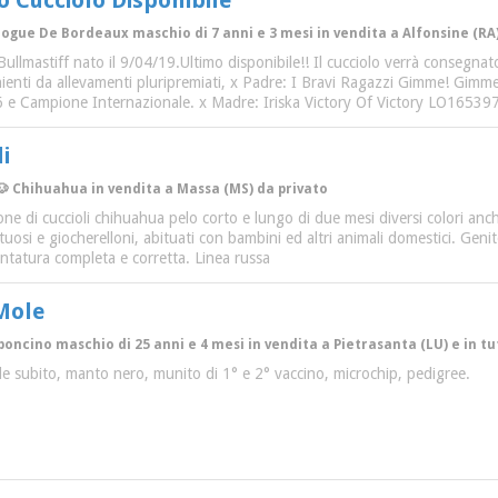
o Cucciolo Disponibile
Dogue De Bordeaux maschio di 7 anni e 3 mesi in vendita a Alfonsine (RA)
ullmastiff nato il 9/04/19.Ultimo disponibile!! Il cucciolo verrà consegna
enienti da allevamenti pluripremiati, x Padre: I Bravi Ragazzi Gimme! Gi
e Campione Internazionale. x Madre: Iriska Victory Of Victory LO16539
i
🐶 Chihuahua in vendita a Massa (MS) da privato
e di cuccioli chihuahua pelo corto e lungo di due mesi diversi colori anche 
uosi e giocherelloni, abituati con bambini ed altri animali domestici. Genito
tatura completa e corretta. Linea russa
Mole
boncino maschio di 25 anni e 4 mesi in vendita a Pietrasanta (LU) e in tu
ile subito, manto nero, munito di 1° e 2° vaccino, microchip, pedigree.