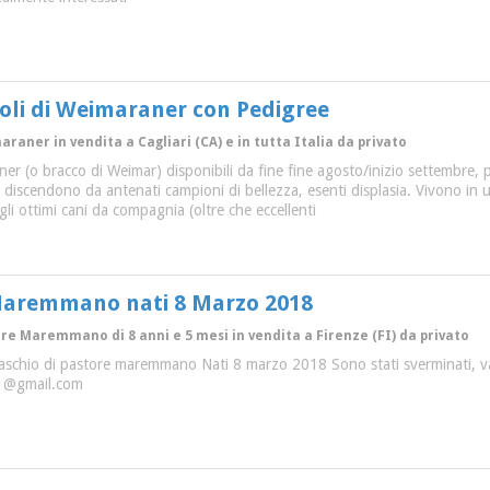
ioli di Weimaraner con Pedigree
araner in vendita a Cagliari (CA) e in tutta Italia da privato
ner (o bracco di Weimar) disponibili da fine fine agosto/inizio settembre,
 discendono da antenati campioni di bellezza, esenti displasia. Vivono in u
gli ottimi cani da compagnia (oltre che eccellenti
 Maremmano nati 8 Marzo 2018
ore Maremmano di 8 anni e 5 mesi in vendita a Firenze (FI) da privato
 maschio di pastore maremmano Nati 8 marzo 2018 Sono stati sverminati, vac
s1@gmail.com