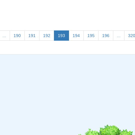
(current)
...
190
191
192
193
194
195
196
...
32