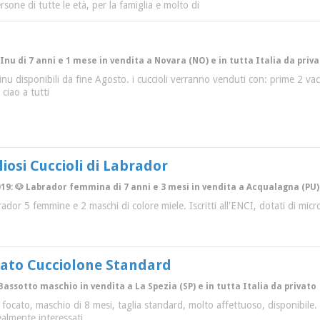
sone di tutte le età, per la famiglia e molto di
 Inu di 7 anni e 1 mese in vendita a Novara (NO) e in tutta Italia da priv
 inu disponibili da fine Agosto. i cuccioli verranno venduti con: prime 2 va
 ciao a tutti
iosi Cuccioli di Labrador
19: 🐶 Labrador femmina di 7 anni e 3 mesi in vendita a Acqualagna (PU) 
ador 5 femmine e 2 maschi di colore miele. Iscritti all'ENCI, dotati di micro
cato Cucciolone Standard
 Bassotto maschio in vendita a La Spezia (SP) e in tutta Italia da privato
 focato, maschio di 8 mesi, taglia standard, molto affettuoso, disponibile
ealmente interessati