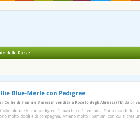
nte delle Razze
ollie Blue-Merle con Pedigree
r Collie di 7 anni e 3 mesi in vendita a Roseto degli Abruzzi (TE) da priv
 Collie blu-merle con pedigree. 1 maschio e 1 femmina. Sono muniti di: - micr
Sono molto docili e di compagnia. Amano molto i bambini con cui si crea un 