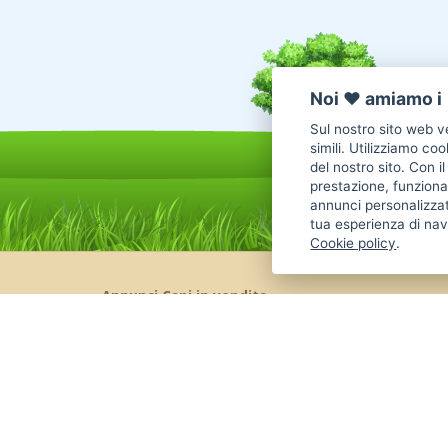
Noi ♥️ amiamo i 
Sul nostro sito web ve
simili. Utilizziamo co
del nostro sito. Con i
prestazione, funzional
annunci personalizzat
tua esperienza di nav
Cookie policy
.
Annunci Cani in vendita
Cani Boxer
Cani Golden Retriever
Cani Chihuahua
Cani Maltese
Cani Labrador
Cani Altra Razza
Cani Jack Russel
Cani Border Collie
Cani Pastore Tedesco
Cani American
Cani Barboncino
Cani Cane Corso