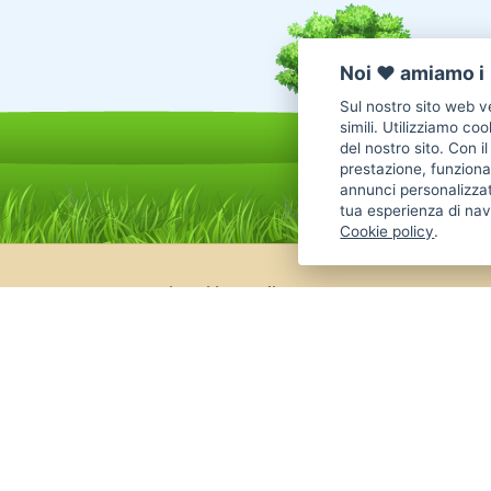
Noi ♥️ amiamo i 
Sul nostro sito web ve
simili. Utilizziamo co
del nostro sito. Con i
prestazione, funzional
annunci personalizzat
tua esperienza di nav
Cookie policy
.
Annunci Cani in vendita
Cani Boxer
Cani Golden Retriever
Cani Chihuahua
Cani Maltese
Cani Labrador
Cani Altra Razza
Cani Jack Russel
Cani Border Collie
Cani Pastore Tedesco
Cani American
Cani Barboncino
Cani Cane Corso
Annunci animali
Inserisci un annuncio
Come 