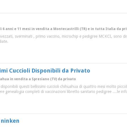
 di 6 anni e 11 mesi in vendita a Montecastrilli (TR) e in tutta Italia da pr
à svezzati, sverminati , primo vaccino, microchip e pedigree MCKCI, sono 
liate.
mi Cuccioli Disponibili da Privato
uahua in vendita a Spresiano (TV) da privato
isponibili questi bellissimi cuccioli chihuahua di quattro mesi molto picco
re genealogia completi di vaccinazioni libretto sanitario pedigree ....l
aninken