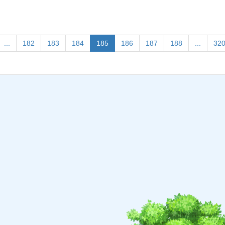
(current)
...
182
183
184
185
186
187
188
...
32