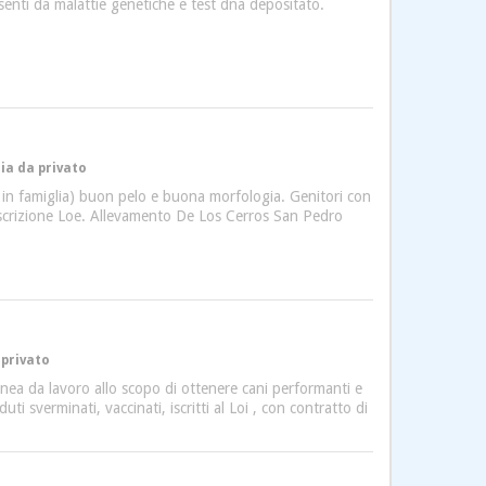
esenti da malattie genetiche e test dna depositato.
lia da privato
o in famiglia) buon pelo e buona morfologia. Genitori con
 iscrizione Loe. Allevamento De Los Cerros San Pedro
 privato
linea da lavoro allo scopo di ottenere cani performanti e
ti sverminati, vaccinati, iscritti al Loi , con contratto di