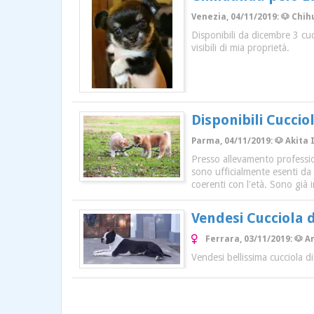
Venezia, 04/11/2019: 🐶 Chih
Disponibili da dicembre 3 cu
visibili di mia proprietà.
Disponibili Cucciol
Parma, 04/11/2019: 🐶 Akita 
Presso allevamento profession
sono ufficialmente esenti da 
coerenti con l'età. Sono già i
Vendesi Cucciola 
Ferrara, 03/11/2019: 🐶 A
Vendesi bellissima cucciola d