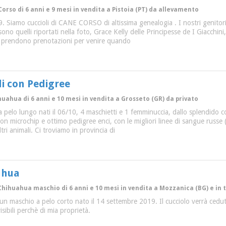
 Corso di 6 anni e 9 mesi in vendita a Pistoia (PT) da allevamento
. Siamo cuccioli di CANE CORSO di altissima genealogia . I nostri genitori, l
 sono quelli riportati nella foto, Grace Kelly delle Principesse de I Giacchi
prendono prenotazioni per venire quando
i con Pedigree
huahua di 6 anni e 10 mesi in vendita a Grosseto (GR) da privato
 a pelo lungo nati il 06/10, 4 maschietti e 1 femminuccia, dallo splendido
 con microchip e ottimo pedigree enci, con le migliori linee di sangue russe 
tri animali. Ci troviamo in provincia di
ahua
Chihuahua maschio di 6 anni e 10 mesi in vendita a Mozzanica (BG) e in t
un maschio a pelo corto nato il 14 settembre 2019. Il cucciolo verrà cedut
sibili perchè di mia proprietà.