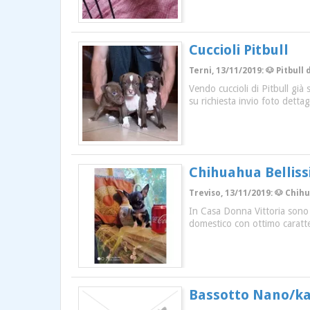
Cuccioli Pitbull
Terni, 13/11/2019: 🐶 Pitbull
Vendo cuccioli di Pitbull gi
su richiesta invio foto dettag
Chihuahua Bellissi
Treviso, 13/11/2019: 🐶 Chih
In Casa Donna Vittoria sono d
domestico con ottimo caratte
Bassotto Nano/k