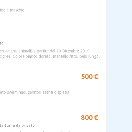
mine 1 maschio.
to
veri amanti animali) a partire dal 20 Dicembre 2019.
edigree. Colore bianco dorato, mantello fitto, pelo lungo.
500 €
ato sverminaoi,genitori esenti displasia
800 €
ta Italia da privato