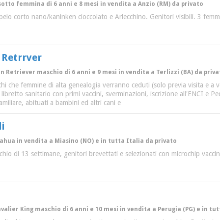
sotto femmina di 6 anni e 8 mesi in vendita a Anzio (RM) da privato
pelo corto nano/kaninken cioccolato e Arlecchino. Genitori visibili. 3 fem
 Retrrver
en Retriever maschio di 6 anni e 9 mesi in vendita a Terlizzi (BA) da priva
hi che femmine di alta genealogia verranno ceduti (solo previa visita e a 
libretto sanitario con primi vaccini, sverminazioni, iscrizione all'ENCI e P
amiliare, abituati a bambini ed altri cani e
i
ahua in vendita a Miasino (NO) e in tutta Italia da privato
io di 13 settimane, genitori brevettati e selezionati con microchip vaccin
avalier King maschio di 6 anni e 10 mesi in vendita a Perugia (PG) e in tut