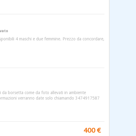
ivato
disponibili 4 maschi e due femmine. Prezzo da concordare,
li da borsetta come da foto allevati in ambiente
e informazioni verranno date solo chiamando 3474917587
400 €