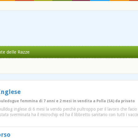
nte delle Razze
Inglese
ouledogue femmina di 7 anni e 2 mesi in vendita a Polla (SA) da privato
bulldog inglese di 6 mesi la vendo perchè pultroppo per il lavoro che faci
 stata sverminata ha il microchip ed ha il libbretto sanitario con tutti i vac
orso