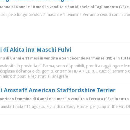
uahua di 6 anni e 10 mesi in vendita a San Michele al Tagliamento (VE) e 
ccioli pelo lungo tricolor. 2 maschi e 1 femmina Verranno ceduti con micro
i di Akita inu Maschi Fulvi
Inu di 6 anni e 11 mesi in vendita a San Secondo Parmense (PR) e in tutt
ale sito in provincia di Parma, sono disponibili, pronti a raggiungere le nuo
displasia dell'anca e dei gomiti, entrambi HD A / ED 0. I cuccioli saranno
n microchippati e registrati all'anagrafe
di Amstaff American Staffordshire Terrier
merican femmina di 6 anni e 11 mesi in vendita a Ferrara (FE) e in tutta 
i amstaff nata l'11 agosto. Figlia di ch Body Hunter per Jump in the Air. Ott