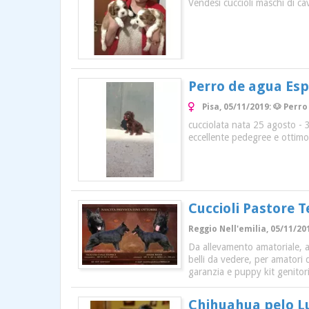
Vendesi cuccioli maschi di ca
Perro de agua Es
Pisa, 05/11/2019: 🐶 Perr
cucciolata nata 25 agosto - 3
eccellente pedegree e ottimo
Cuccioli Pastore 
Reggio Nell'emilia, 05/11/201
Da allevamento amatoriale, al
belli da vedere, per amatori d
garanzia e puppy kit genitori 
Chihuahua pelo Lu