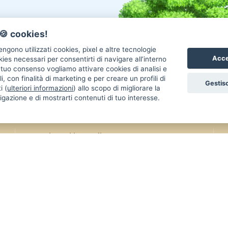
🍪 cookies!
ngono utilizzati cookies, pixel e altre tecnologie
Acce
okies necessari per consentirti di navigare all’interno
l tuo consenso vogliamo attivare cookies di analisi e
i, con finalità di marketing e per creare un profili di
Gestisc
i (
ulteriori informazioni
) allo scopo di migliorare la
igazione e di mostrarti contenuti di tuo interesse.
Annunci Gatti in vendita
An
Gatti Maine Coon
Gatti Siberiano
Uc
Gatti Scottish Fold
Gatti Sphynx
Re
Gatti Persiano
Gatti Bengala
Co
Gatti Ragdoll
Gatti Siamese
Uc
Gatti British
Gatti Exotic
Re
Gatti Sacro Di Birmania
Gatti Altra Razza
Ca
aiutarci