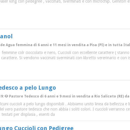
valier king con pedegree , vaccinati, sverminati e con microchip. Genitori 
panol
o de Agua femmina di 6 anni e 11 mesi in vendita a Pisa (PI) e in tutta Ita
 femmine colr cioccolato e nero, Cuccioli con eccellente carattere ( stann
 carattere. Si vendono vaccinati sverminati con libretto vererinario e con
Tedesco a pelo Lungo
9: 🐶 Pastore Tedesco di 6 anni e 9 mesi in vendita a Rio Saliceto (RE) da
cuni cuccioli a pelo lungo disponibili . Abbiamo unito linea da bellezza e 
el vero pastore tedesco che non abbia i soliti colori. I cuccioli verranno cedu
testati per displasia , esenti da
ngo Cuccioli con Pedigree