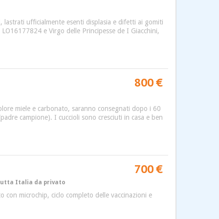
astrati ufficialmente esenti displasia e difetti ai gomiti
ni, LO16177824 e Virgo delle Principesse de I Giacchini,
800 €
 colore miele e carbonato, saranno consegnati dopo i 60
(padre campione). I cuccioli sono cresciuti in casa e ben
700 €
utta Italia da privato
o con microchip, ciclo completo delle vaccinazioni e