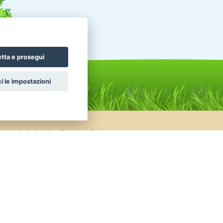
tta e prosegui
i le impostazioni
nunci altri animali in vendita
celli Pappagalli
Roditori Cincillà
ttili Tartarughe
Conigli Nani Colorati
nigli Ariete Nano
Conigli Ariete Testa Di Leone
celli Altri uccelli
Pesci Altri pesci acqua dolce
ttili Serpenti
Uccelli Canarini
valli Frisone
Animali da Cortile Caprini
Facebook
|
Twitter
© 2014 - 2026
TrovaPet.it