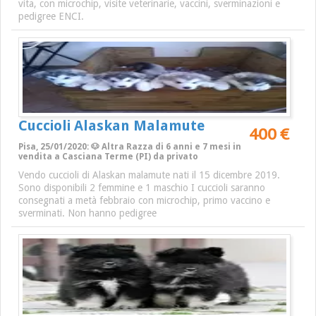
vita, con microchip, visite veterinarie, vaccini, sverminazioni e
pedigree ENCI.
Cuccioli Alaskan Malamute
400 €
Pisa, 25/01/2020: 🐶 Altra Razza di 6 anni e 7 mesi in
vendita a Casciana Terme (PI) da privato
Vendo cuccioli di Alaskan malamute nati il 15 dicembre 2019.
Sono disponibili 2 femmine e 1 maschio I cuccioli saranno
consegnati a metà febbraio con microchip, primo vaccino e
sverminati. Non hanno pedigree