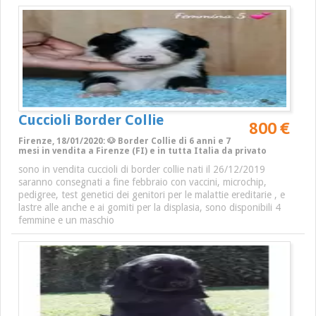
Cuccioli Border Collie
800 €
Firenze, 18/01/2020: 🐶 Border Collie di 6 anni e 7
mesi in vendita a Firenze (FI) e in tutta Italia da privato
sono in vendita cuccioli di border collie nati il 26/12/2019
saranno consegnati a fine febbraio con vaccini, microchip,
pedigree, test genetici dei genitori per le malattie ereditarie , e
lastre alle anche e ai gomiti per la displasia, sono disponibili 4
femmine e un maschio