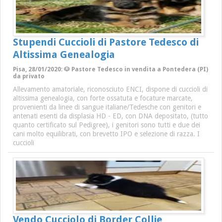
Stupendi Cuccioli di Pastore Tedesco di
Altissima Genealogia
Pisa, 28/01/2020: 🐶 Pastore Tedesco in vendita a Pontedera (PI)
da privato
Allevamento amatoriale, riconosciuto ENCI, dispone di cuccioli di
altissima genealogia, con forte ossatuta e focature marcate,
provenienti da linee di sangue italiane/Tedesche con genitori e
antenati esenti da displasia HD - ED, con DNA depositato, (tutto
quanto certificato sul Pedigree), i genitori sono tutti e due dei
cani molto equilibrati, con brevetto IPO e selezione di razza. I
cuccioli
Vendo Cucciolo di Border Collie