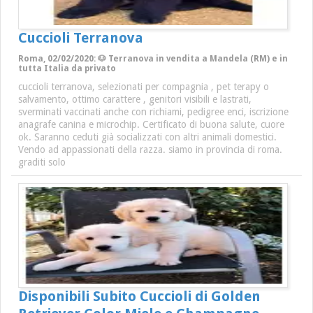
Cuccioli Terranova
Roma, 02/02/2020: 🐶 Terranova in vendita a Mandela (RM) e in
tutta Italia da privato
cuccioli terranova, selezionati per compagnia , pet terapy o
salvamento, ottimo carattere , genitori visibili e lastrati,
sverminati vaccinati anche con richiami, pedigree enci, iscrizione
anagrafe canina e microchip. Certificato di buona salute, cuore
ok. Saranno ceduti già socializzati con altri animali domestici.
Vendo ad appassionati della razza. siamo in provincia di roma.
graditi solo
Disponibili Subito Cuccioli di Golden