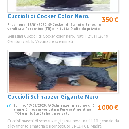
Cuccioli di Cocker Color Nero.
350 €
Frosinone, 18/01/2020: 🐶 Cocker di 6 anni e 8 mesi in
vendita a Ferentino (FR) e in tutta Italia da privato
Bellissimi Cuccioli di Cocker color nero. Nati il 21.11.2019.
Genitori visibili. Vaccinati e sverminati
Cuccioli Schnauzer Gigante Nero
1000 €
Torino, 17/01/2020: 🐶 Schnauzer maschio di 6
anni e 6 mesi in vendita a Perosa Argentina
(TO) e in tutta Italia da privato
Cuccioli maschi di schnauzer gigante nero, nati il 10 gennaio da
allevamento amatoriale riconosciuto ENCI-FCI. Madre