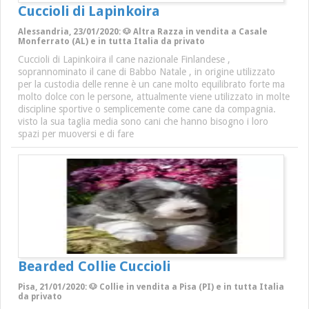
Cuccioli di Lapinkoira
Alessandria, 23/01/2020: 🐶 Altra Razza in vendita a Casale
Monferrato (AL) e in tutta Italia da privato
Cuccioli di Lapinkoira il cane nazionale Finlandese ,
soprannominato il cane di Babbo Natale , in origine utilizzato
per la custodia delle renne è un cane molto equilibrato forte ma
molto dolce con le persone, attualmente viene utilizzato in molte
discipline sportive o semplicemente come cane da compagnia.
visto la sua taglia media sono cani che hanno bisogno i loro
spazi per muoversi e di fare
Bearded Collie Cuccioli
Pisa, 21/01/2020: 🐶 Collie in vendita a Pisa (PI) e in tutta Italia
da privato