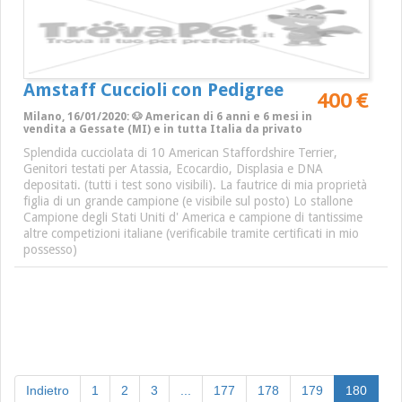
Amstaff Cuccioli con Pedigree
400 €
Milano, 16/01/2020: 🐶 American di 6 anni e 6 mesi in
vendita a Gessate (MI) e in tutta Italia da privato
Splendida cucciolata di 10 American Staffordshire Terrier,
Genitori testati per Atassia, Ecocardio, Displasia e DNA
depositati. (tutti i test sono visibili). La fautrice di mia proprietà
figlia di un grande campione (e visibile sul posto) Lo stallone
Campione degli Stati Uniti d' America e campione di tantissime
altre competizioni italiane (verificabile tramite certificati in mio
possesso)
(curre
Indietro
1
2
3
...
177
178
179
180