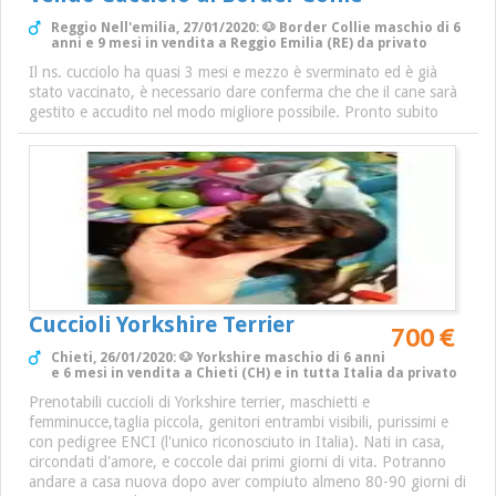
Reggio Nell'emilia, 27/01/2020: 🐶 Border Collie maschio di 6
anni e 9 mesi in vendita a Reggio Emilia (RE) da privato
Il ns. cucciolo ha quasi 3 mesi e mezzo è sverminato ed è già
stato vaccinato, è necessario dare conferma che che il cane sarà
gestito e accudito nel modo migliore possibile. Pronto subito
Cuccioli Yorkshire Terrier
700 €
Chieti, 26/01/2020: 🐶 Yorkshire maschio di 6 anni
e 6 mesi in vendita a Chieti (CH) e in tutta Italia da privato
Prenotabili cuccioli di Yorkshire terrier, maschietti e
femminucce,taglia piccola, genitori entrambi visibili, purissimi e
con pedigree ENCI (l'unico riconosciuto in Italia). Nati in casa,
circondati d'amore, e coccole dai primi giorni di vita. Potranno
andare a casa nuova dopo aver compiuto almeno 80-90 giorni di