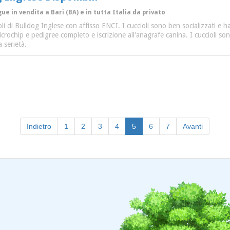
ue in vendita a Bari (BA) e in tutta Italia da privato
ioli di Bulldog Inglese con affisso ENCI. I cuccioli sono ben socializzati e
icrochip e pedigree completo e iscrizione all'anagrafe canina. I cuccioli s
 serietà.
(current)
Indietro
1
2
3
4
5
6
7
Avanti