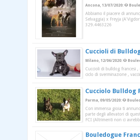
Ancona, 13/07/2020: 🐶 Boule
Abbiamo il piacere di annun
Selvaggia) x Freyja (A'Vigdo
329.4463226
Cuccioli di Bulldo
Milano, 12/06/2020: 🐶 Boule
Cuccioli di bulldog francesi 
ciclo di sverminazione , vacci
Cucciolo Bulldog 
Parma, 09/05/2020: 🐶 Boule
Con immensa gioia ti annunci
parte degli allevatori di ques
FCI (Altrimenti non ci avrebb
Bouledogue Fran