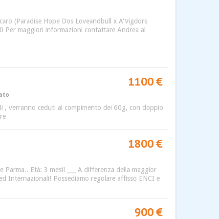
Icaro (Paradise Hope Dos Loveandbull x A'Vigdors
20 Per maggiori informazioni contattare Andrea al
1100 €
vato
imali , verranno ceduti al compimento dei 60g, con doppio
are
1800 €
 Parma.. Età: 3 mesi! ___ A differenza della maggior
ali ed Internazionali! Possediamo regolare affisso ENCI e
900 €