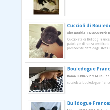
Cuccioli di Boule
Alessandria, 31/05/2019: 🐶 
Cucciolata di Bulldog Frances
patologie di razza certificati
precedente data dagli stessi 
Bouledogue Fran
Roma, 03/04/2019: 🐶 Bouledo
cucciolata bouledogue franc
Bulldogue Francesi