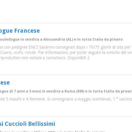
dogue Francese
Bouledogue in vendita a Alessandria (AL) e in tutta Italia da privato
e con pedigree ENCI Saranno consegnati dopo i 70/75 giorni di vita per fin
: Cuore, occhi, rotule. Per informazioni, per poter seguire la crescita del vo
riproduttori non esitate a contattarci. Disponibili 2
cese
gue di 7 anni e 5 mesi in vendita a Roma (RM) e in tutta Italia da priva
ese 5 maschi e 4 femmine. Si consegnano a maggio sverminati, 1 ° vaccin
 Cuccioli Bellissimi