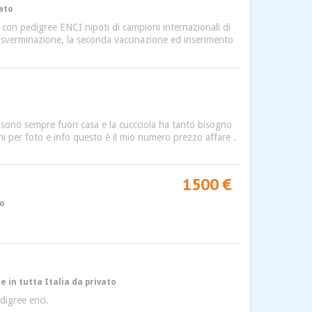
vato
 con pedigree ENCI nipoti di campioni internazionali di
 la sverminazione, la seconda vaccinazione ed inserimento
o sono sempre fuori casa e la cuccciola ha tanto bisogno
cini per foto e info questo è il mio numero prezzo affare .
1500 €
to
e in tutta Italia da privato
digree enci.