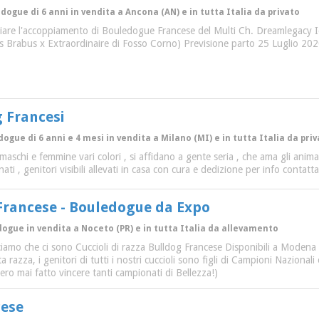
dogue di 6 anni in vendita a Ancona (AN) e in tutta Italia da privato
ciare l'accoppiamento di Bouledogue Francese del Multi Ch. Dreamlegacy 
rs Brabus x Extraordinaire di Fosso Corno) Previsione parto 25 Luglio 20
g Francesi
dogue di 6 anni e 4 mesi in vendita a Milano (MI) e in tutta Italia da pri
, maschi e femmine vari colori , si affidano a gente seria , che ama gli an
nati , genitori visibili allevati in casa con cura e dedizione per info contatt
Francese - Bouledogue da Expo
dogue in vendita a Noceto (PR) e in tutta Italia da allevamento
amo che ci sono Cuccioli di razza Bulldog Francese Disponibili a Modena e
ta razza, i genitori di tutti i nostri cuccioli sono figli di Campioni Nazion
ero mai fatto vincere tanti campionati di Bellezza!)
cese