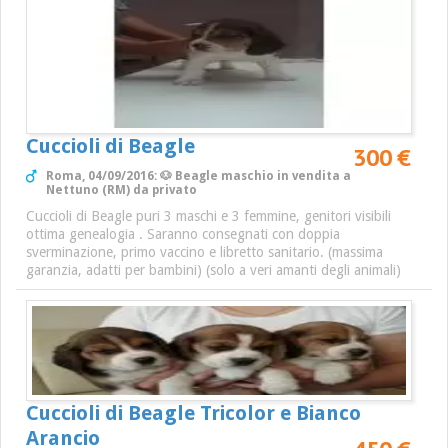
Cuccioli di Beagle
300 €
Roma, 04/09/2016: 🐶 Beagle maschio in vendita a
Nettuno (RM) da privato
Cuccioli di Beagle puri 3 maschi e 3 femmine, genitori visibili
ottima genealogia . Saranno consegnati con doppia
sverminazione, primo vaccino e libretto sanitario. (massima
garanzia, adatti per bambini) (solo a veri amanti degli animali)
Cuccioli di Beagle Tricolor e Bianco
Arancio