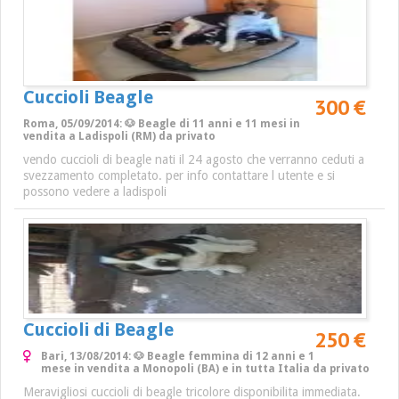
Cuccioli Beagle
300 €
Roma, 05/09/2014: 🐶 Beagle di 11 anni e 11 mesi in
vendita a Ladispoli (RM) da privato
vendo cuccioli di beagle nati il 24 agosto che verranno ceduti a
svezzamento completato. per info contattare l utente e si
possono vedere a ladispoli
Cuccioli di Beagle
250 €
Bari, 13/08/2014: 🐶 Beagle femmina di 12 anni e 1
mese in vendita a Monopoli (BA) e in tutta Italia da privato
Meravigliosi cuccioli di beagle tricolore disponibilita immediata.