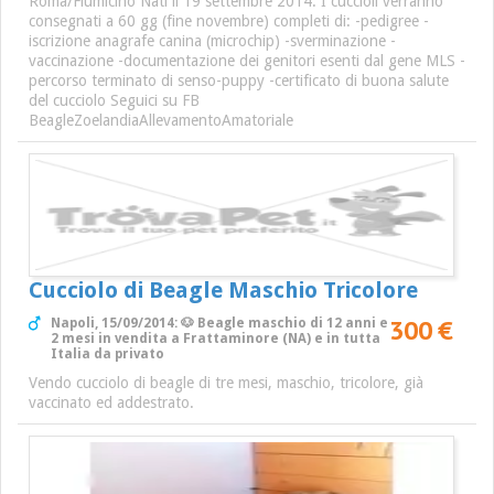
Roma/Fiumicino Nati il 19 settembre 2014. I cuccioli verranno
consegnati a 60 gg (fine novembre) completi di: -pedigree -
iscrizione anagrafe canina (microchip) -sverminazione -
vaccinazione -documentazione dei genitori esenti dal gene MLS -
percorso terminato di senso-puppy -certificato di buona salute
del cucciolo Seguici su FB
BeagleZoelandiaAllevamentoAmatoriale
Cucciolo di Beagle Maschio Tricolore
300 €
Napoli, 15/09/2014: 🐶 Beagle maschio di 12 anni e
2 mesi in vendita a Frattaminore (NA) e in tutta
Italia da privato
Vendo cucciolo di beagle di tre mesi, maschio, tricolore, già
vaccinato ed addestrato.