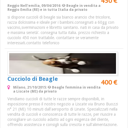
450 €
Reggio Nell'emilia, 09/04/2016: 🐶 Beagle in vendita a
Reggio Emilia (RE) e in tutta Italia da privato
si dispone cuccioli di beagle sia bianco arancio che tricolore,
razza dolcissima e ideale per i bambini.consegnati a 60gg con
vaccino,sverminazioni e libretto sanitario. nati in casa da privato
e massima serietà’. consegna tutta italia. prezzo richiesto a
cucciolo 450 non trattabile. contattare se veramente
interessati.contatto telefonico
Cucciolo di Beagle
400 €
Milano, 21/10/2015: 🐶 Beagle femmina in vendita
a Liscate (MI) da privato
Vendiamo cuccioli di tutte le razze sempre disponibili, in
esposizione presso il nostro negozio a Liscate via Bruno Buozzi
n° 21 (MI) 10 minuti dall'aeroporto di Linate. Specializzati nella
vendita di cuccioli e conoscenza di tutte le razze, per riuscire a
consigliare un cucciolo adatto ad ogni esigenza del cliente,
offrendo assistenza e consigli sulla crescita e sull'alimentazione.