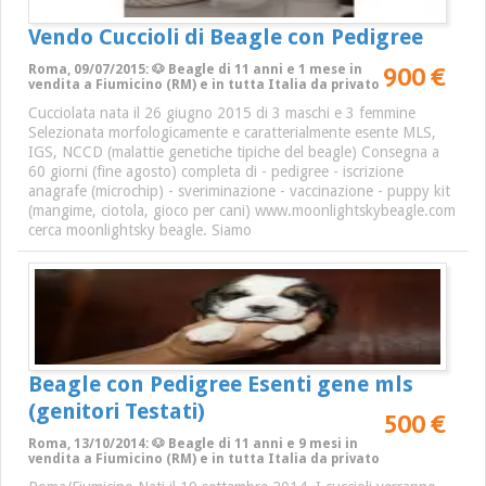
Vendo Cuccioli di Beagle con Pedigree
900 €
Roma, 09/07/2015: 🐶 Beagle di 11 anni e 1 mese in
vendita a Fiumicino (RM) e in tutta Italia da privato
Cucciolata nata il 26 giugno 2015 di 3 maschi e 3 femmine
Selezionata morfologicamente e caratterialmente esente MLS,
IGS, NCCD (malattie genetiche tipiche del beagle) Consegna a
60 giorni (fine agosto) completa di - pedigree - iscrizione
anagrafe (microchip) - sveriminazione - vaccinazione - puppy kit
(mangime, ciotola, gioco per cani) www.moonlightskybeagle.com
cerca moonlightsky beagle. Siamo
Beagle con Pedigree Esenti gene mls
(genitori Testati)
500 €
Roma, 13/10/2014: 🐶 Beagle di 11 anni e 9 mesi in
vendita a Fiumicino (RM) e in tutta Italia da privato