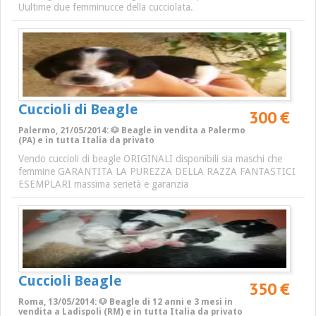
Uultime due femminucce della cucciolata.
Cuccioli di Beagle
300 €
Palermo, 21/05/2014: 🐶 Beagle in vendita a Palermo
(PA) e in tutta Italia da privato
Vendo cuccioli di beagle ORIGINALI disponibili sia maschi che
femmine GARANTITA LA PUREZZA DELLA RAZZA FANTASTICI
ESEMPLARI massima serietà e garanzia
Cuccioli Beagle
350 €
Roma, 13/05/2014: 🐶 Beagle di 12 anni e 3 mesi in
vendita a Ladispoli (RM) e in tutta Italia da privato