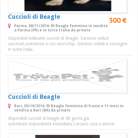
Cuccioli di Beagle
300 €
Parma, 08/11/2016: 🐶 Beagle femmina in vendita
a Parma (PR) e in tutta Italia da privato
Disponibili bellissimi cuccioli di Beagle. Saranno ceduti
vaccinati,sverminati e con microchip. Genitori visibili e consegne
in tutta Italia.
Cuccioli di Beagle
Bari, 05/10/2016: 🐶 Beagle femmina di 9 anni e 11 mesi in
vendita a Bari (BA) da privato
disponibili cuccioli di beagle di 40 giorni,già
sverminati.Disponibilità immediata.Cercano casa e amore.