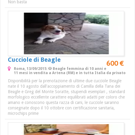
Non basta
Cucciole di Beagle
600 €
Roma, 13/09/2015: 🐶 Beagle femmina di 10 anni e
11 mesi in vendita a Artena (RM) e in tutta Italia da privato
Disponibilità per la prenotazione di ultime due cucciole Beagle
nate il 10 agosto dall'accoppiamento di Camilla della Tana dei
Beagle e Greg del Monte Soratte, stupendi esemplari , standard
morfologico eccellente carattere equilibrati adatti per coloro che
amano e conoscono questa razza di cani, le cucciole saranno
consegnate dopo il 10 ottobre con certificazione sanitaria,
microchips prime