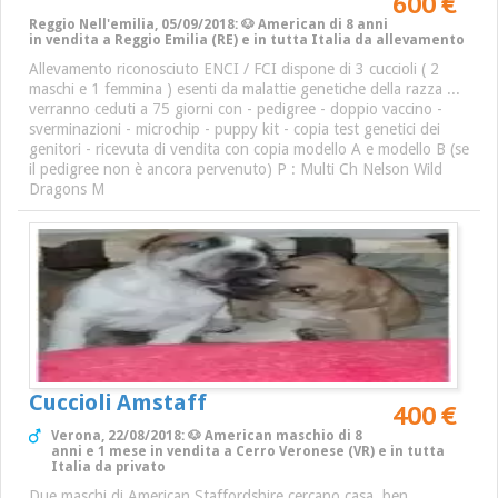
600 €
Reggio Nell'emilia, 05/09/2018: 🐶 American di 8 anni
in vendita a Reggio Emilia (RE) e in tutta Italia da allevamento
Allevamento riconosciuto ENCI / FCI dispone di 3 cuccioli ( 2
maschi e 1 femmina ) esenti da malattie genetiche della razza ...
verranno ceduti a 75 giorni con - pedigree - doppio vaccino -
sverminazioni - microchip - puppy kit - copia test genetici dei
genitori - ricevuta di vendita con copia modello A e modello B (se
il pedigree non è ancora pervenuto) P : Multi Ch Nelson Wild
Dragons M
Cuccioli Amstaff
400 €
Verona, 22/08/2018: 🐶 American maschio di 8
anni e 1 mese in vendita a Cerro Veronese (VR) e in tutta
Italia da privato
Due maschi di American Staffordshire cercano casa, ben