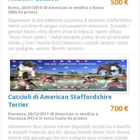
500 €
Roma, 20/01/2018: 🐶 American in vendita a Roma
(RM) da privato
Disponiamo di una bellissima cucciolata di american Staffordshire
terrier con linee di sangue esclusivamente americane. Entrambi i
genitori hanno vinto diversi show di bellezza, hanno affisso
"Moon Rock Landi's " visibili entrambi presso di noi ed entrambi
testati. ( foto1 maschi-foto2 femmine) I cuccioli saranno ceduti
con pedigree, vaccino, libretto sanitario,
Cuccioli di American Staffordshire
Terrier
700 €
Piacenza, 28/12/2017: 🐶 American in vendita a
Piacenza (PC) e in tutta Italia da privato
Allevamento Blue Sbrava Kennel disponibili cuccioli blu e bianchi
di Amstaff Padre:ice dux blu Sbrava Kennel Madre: blue Sbrava
Kennel Alta genealogia Nei loro pedigree sono presenti svariati