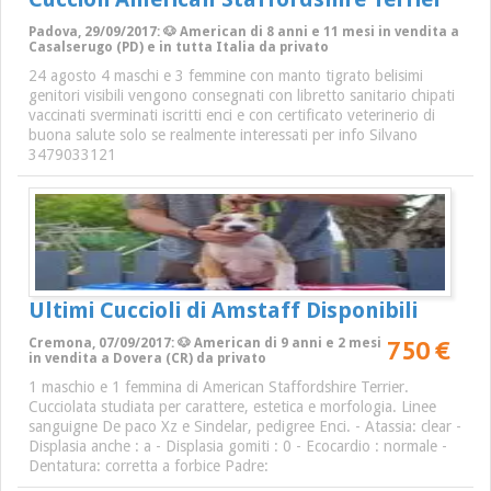
Padova, 29/09/2017: 🐶 American di 8 anni e 11 mesi in vendita a
Casalserugo (PD) e in tutta Italia da privato
24 agosto 4 maschi e 3 femmine con manto tigrato belisimi
genitori visibili vengono consegnati con libretto sanitario chipati
vaccinati sverminati iscritti enci e con certificato veterinerio di
buona salute solo se realmente interessati per info Silvano
3479033121
Ultimi Cuccioli di Amstaff Disponibili
750 €
Cremona, 07/09/2017: 🐶 American di 9 anni e 2 mesi
in vendita a Dovera (CR) da privato
1 maschio e 1 femmina di American Staffordshire Terrier.
Cucciolata studiata per carattere, estetica e morfologia. Linee
sanguigne De paco Xz e Sindelar, pedigree Enci. - Atassia: clear -
Displasia anche : a - Displasia gomiti : 0 - Ecocardio : normale -
Dentatura: corretta a forbice Padre: