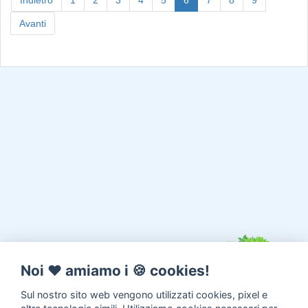
Indietro
1
2
3
4
5
6
7
8
9
Avanti
Noi ♥️ amiamo i 🍪 cookies!
Sul nostro sito web vengono utilizzati cookies, pixel e