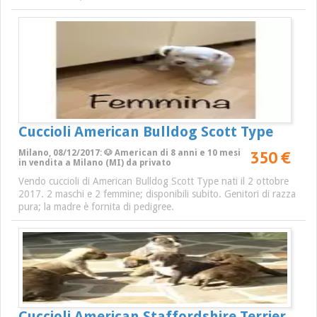
Cuccioli American Bulldog Scott Type
350 €
Milano, 08/12/2017: 🐶 American di 8 anni e 10 mesi
in vendita a Milano (MI) da privato
Vendo cuccioli di American Bulldog Scott Type nati il 2 ottobre
2017. 2 maschi e 2 femmine; disponibili subito. Genitori di razza
pura; la madre è fornita di pedigree.
Cuccioli American Staffordshire Terrier