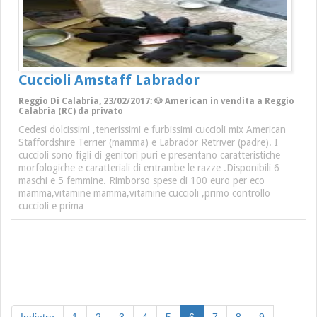
Cuccioli Amstaff Labrador
Reggio Di Calabria, 23/02/2017: 🐶 American in vendita a Reggio
Calabria (RC) da privato
Cedesi dolcissimi ,tenerissimi e furbissimi cuccioli mix American
Staffordshire Terrier (mamma) e Labrador Retriver (padre). I
cuccioli sono figli di genitori puri e presentano caratteristiche
morfologiche e caratteriali di entrambe le razze .Disponibili 6
maschi e 5 femmine. Rimborso spese di 100 euro per eco
mamma,vitamine mamma,vitamine cuccioli ,primo controllo
cuccioli e prima
(current)