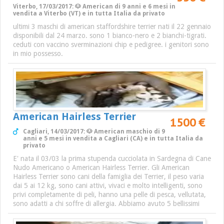
Viterbo, 17/03/2017: 🐶 American di 9 anni e 6 mesi in
vendita a Viterbo (VT) e in tutta Italia da privato
ultimi 3 maschi di american staffordshire terrier nati il 22 gennaio
disponibili dal 24 marzo. sono 1 bianco-nero e 2 bianchi-tigrati.
ceduti con vaccino sverminazioni chip e pedigree. i genitori sono
in mio possesso.
American Hairless Terrier
1500 €
Cagliari, 14/03/2017: 🐶 American maschio di 9
anni e 5 mesi in vendita a Cagliari (CA) e in tutta Italia da
privato
E' nata il 03/03 la prima stupenda cucciolata in Sardegna di Cane
Nudo Americano o American Hairless Terrier. Gli American
Hairless Terrier sono cani della famiglia dei Terrier, il peso varia
dai 5 ai 12 kg, sono cani attivi, vivaci e molto intelligenti, sono
privi completamente di peli, hanno una pelle di pesca, vellutata,
sono adatti a chi soffre di allergia. Abbiamo avuto 5 bellissimi