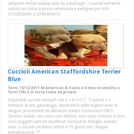
campioni testati atassia clear by parantage. I cuccioli verranno
ceduti con tutta la prassi veterinaria e pedigree per info
3276855890 o 3398496870
Cuccioli American Staffordshire Terrier
Blue
Terni, 15/12/2017: 🐶 American di 8 anni e 8 mesi in vendita a
Terni (TR) e in tutta Italia da privato
Disponibili cuccioli Amstaff nati il 14/11/17, 7 maschi e 3
femmine di alta genealogia, discendenti dalle migliori linee di
sangue, provenienti da allevatori italiani riconosciuti ENCI.
Genitori visibili, non sono cani dell'est, non sono cresciuti in box,
sono soggetti sani ed equilibrati cresciuti in famiglia, atassia
clear. I cuccioli verranno ceduti a 70 giorni con: doppia
sverminazione, 1°