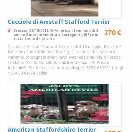
Cucciole di Amstaff Stafford Terrier
270 €
Brescia, 03/10/2018: 🐶 American femmina di 8
anni e 2 mesi in vendita a Castegnato (BS) e in
tutta Italia da privato
Cuccioli di Amstaff Stafford Terrier nati il 16 maggio. Rimaste 2
femmine ( 1 mantello blu / bianco), (1 mantello fulvo/bianco)
Verranno consegnate sverminate, vaccinate e munite di libretto
sanitario. Genitori in salute, visibili entrambi. 270 Prezzo
trattabile!!! Per info e altre foto whatsapp : 3238 8352811 Angi
/ 334 3340124 Vadim
American Staffordshire Terrier