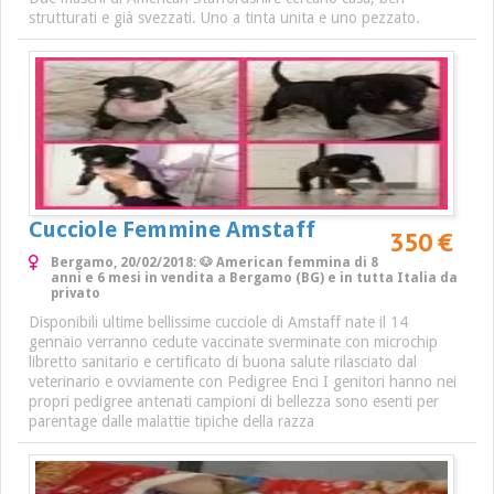
strutturati e già svezzati. Uno a tinta unita e uno pezzato.
Cucciole Femmine Amstaff
350 €
Bergamo, 20/02/2018: 🐶 American femmina di 8
anni e 6 mesi in vendita a Bergamo (BG) e in tutta Italia da
privato
Disponibili ultime bellissime cucciole di Amstaff nate il 14
gennaio verranno cedute vaccinate sverminate con microchip
libretto sanitario e certificato di buona salute rilasciato dal
veterinario e ovviamente con Pedigree Enci I genitori hanno nei
propri pedigree antenati campioni di bellezza sono esenti per
parentage dalle malattie tipiche della razza