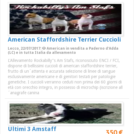
American Staffordshire Terrier Cuccioli
Lecco, 22/07/2017: 🐶 American in vendita a Paderno d'Adda
(LC) e in tutta Italia da allevamento
L’Allevamento Rockabilly''s Am Stafs, riconosciuto ENCI / FCI,
dispone di bellissimi cuccioli di american staffordshire terrier,
frutto di un´attenta e accurata selezione di linee di sangue
esclusivamente americane e di genitori testati per patologie
genetiche. I cuccioli verranno ceduti non prima dei 60 giorni di
età con orecchio integro, in possesso di microchip (iscrizione all
´anagrafe canina
Ultimi 3 Amstaff
350 €