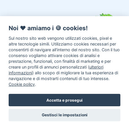
Noi ♥️ amiamo i 🍪 cookies!
Sul nostro sito web vengono utilizzati cookies, pixel e
altre tecnologie simili. Utilizziamo cookies necessari per
consentirti di navigare all’interno del nostro sito. Con il tuo
consenso vogliamo attivare cookies di analisi e
prestazione, funzionali, con finalità di marketing e per
creare un profili di annunci personalizzati (
ulteriori
informazioni
) allo scopo di migliorare la tua esperienza di
navigazione e di mostrarti contenuti di tuo interesse.
Cookie policy
.
Annunci animali
Inserisci un
Accetta e prosegui
annuncio
Come aiutarci
Gestisci le impostazioni
Facebook
|
Twitter
© 2014 - 2026
TrovaPet.it