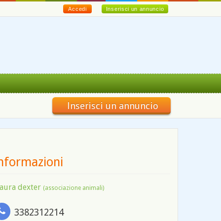
Accedi
Inserisci un annuncio
Inserisci un annuncio
nformazioni
laura dexter
(associazione animali)
3382312214