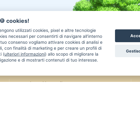
🍪 cookies!
ngono utilizzati cookies, pixel e altre tecnologie
Acce
okies necessari per consentirti di navigare all’interno
l tuo consenso vogliamo attivare cookies di analisi e
i, con finalità di marketing e per creare un profili di
Gestisc
i (
ulteriori informazioni
) allo scopo di migliorare la
igazione e di mostrarti contenuti di tuo interesse.
Annunci Gatti in vendita
An
Gatti Maine Coon
Gatti Siberiano
Uc
Gatti Scottish Fold
Gatti Sphynx
Re
Gatti Persiano
Gatti Bengala
Co
Gatti Ragdoll
Gatti Siamese
Uc
Gatti British
Gatti Exotic
Re
Gatti Sacro Di Birmania
Gatti Altra Razza
Ca
Come aiutarci