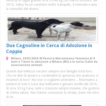
meticcia di taglia grande circa 35/40 kg con manto bicolore, del
2019, Sabry ha un carattere molto tranquillo, è riservata e ama
la comodità del divano.
Due Cagnoline in Cerca di Adozione in
Coppia
Milano, 23/01/2024: 🐶 Pastore Maremmano femmina di 9
anni e 7 mesi in adozione a Milano (MI) e in tutta Italia da
associazione animali
Queste due bellezze cercano sempre una famiglia tutta loro..
Che ne dite di aiutarci a condividere la speranza che qualcuno si
innamori di loro? Noi non ci vogliamo arrendere... Ritorniamo a
parlarvi di Sole e Luna due bellissime e giovani sorelle del 2016,
di circa 30 kg l'una, nate e cresciute sempre insieme, che godono
di ottima salute. Non hanno conosciuto la strada, (nate nel retro
di un