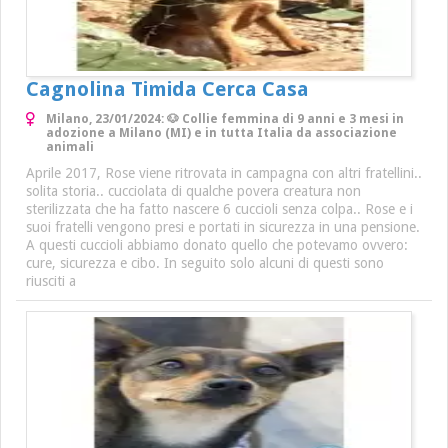
Cagnolina Timida Cerca Casa
Milano, 23/01/2024: 🐶 Collie femmina di 9 anni e 3 mesi in
adozione a Milano (MI) e in tutta Italia da associazione
animali
Aprile 2017, Rose viene ritrovata in campagna con altri fratellini..
solita storia.. cucciolata di qualche povera creatura non
sterilizzata che ha fatto nascere 6 cuccioli senza colpa.. Rose e i
suoi fratelli vengono presi e portati in sicurezza in una pensione.
A questi cuccioli abbiamo donato quello che potevamo ovvero:
cure, sicurezza e cibo. In seguito solo alcuni di questi sono
riusciti a