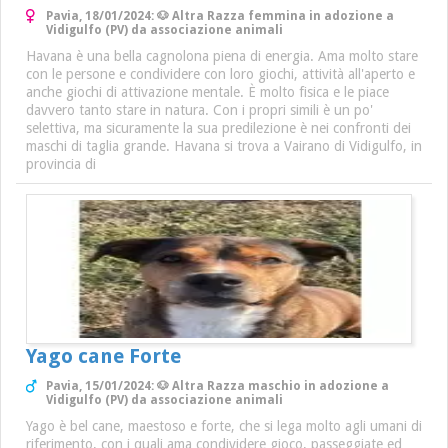
Pavia, 18/01/2024: 🐶 Altra Razza femmina in adozione a
Vidigulfo (PV) da associazione animali
Havana è una bella cagnolona piena di energia. Ama molto stare
con le persone e condividere con loro giochi, attività all'aperto e
anche giochi di attivazione mentale. È molto fisica e le piace
davvero tanto stare in natura. Con i propri simili è un po'
selettiva, ma sicuramente la sua predilezione è nei confronti dei
maschi di taglia grande. Havana si trova a Vairano di Vidigulfo, in
provincia di
Yago cane Forte
Pavia, 15/01/2024: 🐶 Altra Razza maschio in adozione a
Vidigulfo (PV) da associazione animali
Yago è bel cane, maestoso e forte, che si lega molto agli umani di
riferimento, con i quali ama condividere gioco, passeggiate ed