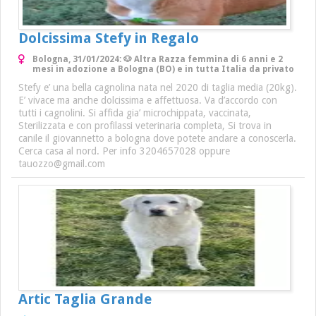
Dolcissima Stefy in Regalo
Bologna, 31/01/2024: 🐶 Altra Razza femmina di 6 anni e 2
mesi in adozione a Bologna (BO) e in tutta Italia da privato
Stefy e’ una bella cagnolina nata nel 2020 di taglia media (20kg).
E’ vivace ma anche dolcissima e affettuosa. Va d’accordo con
tutti i cagnolini. Si affida gia’ microchippata, vaccinata,
Sterilizzata e con profilassi veterinaria completa, Si trova in
canile il giovannetto a bologna dove potete andare a conoscerla.
Cerca casa al nord. Per info 3204657028 oppure
tauozzo@gmail.com
Artic Taglia Grande