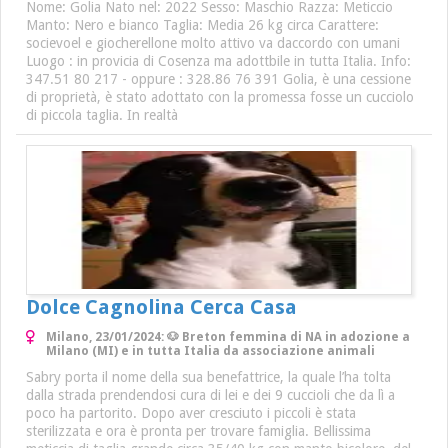
Nome: Golia Nato nel: 2022 Sesso: Maschio Razza: Meticcio
Manto: Nero e bianco Taglia: Media 26 kg circa Carattere:
socievoel e giocherellone molto attivo va daccordo con umani
Luogo : in provicia di Cosenza ma adottbile in tutta Italia. Info:
347.51 80 217 - oppure : 328.86 76 391 Golia, è una cessione
di proprietà, è stato adottato con la promessa fosse un cucciolo
di piccola taglia. In realtà
Dolce Cagnolina Cerca Casa
Milano, 23/01/2024: 🐶 Breton femmina di NA in adozione a
Milano (MI) e in tutta Italia da associazione animali
Sabry porta il nome della sua benefattrice, la quale l’ha tolta
dalla strada prendendosi cura di lei e dei 9 cuccioli che da lì a
poco ha partorito. Dopo aver cresciuto i piccoli è stata
sterilizzata e ora è pronta per trovare famiglia. Bellissima