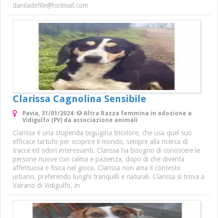
daniladefile@hotmail.com
Clarissa Cagnolina Sensibile
Pavia, 31/01/2024: 🐶 Altra Razza femmina in adozione a
Vidigulfo (PV) da associazione animali
Clarissa è una stupenda segugina tricolore, che usa quel suo
efficace tartufo per scoprire il mondo, sempre alla ricerca di
tracce ed odori interessanti. Clarissa ha bisogno di conoscere le
persone nuove con calma e pazienza, dopo di che diventa
affettuosa e fisica nel gioco. Clarissa non ama il contesto
urbano, preferendo luoghi tranquilli e naturali. Clarissa si trova a
Vairano di Vidigulfo, in