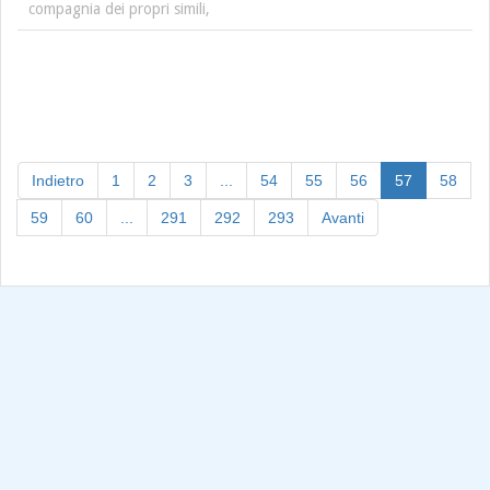
compagnia dei propri simili,
(current)
Indietro
1
2
3
...
54
55
56
57
58
59
60
...
291
292
293
Avanti