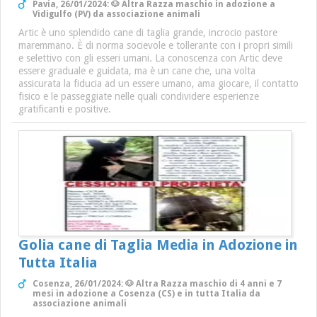
Pavia, 26/01/2024: 🐶 Altra Razza maschio in adozione a
Vidigulfo (PV) da associazione animali
Artic è uno splendido cane di taglia grande, incrocio pastore
maremmano. È di norma socievole e tollerante con i propri simili
e selettivo con gli esseri umani. La conoscenza con Artic deve
essere graduale e guidata, ma è un cane che, una volta
assicurata la fiducia ad un essere umano, ama giocare, il contatto
fisico e le passeggiate nelle quali condividere esperienze
gratificanti e positive.
Golia cane di Taglia Media in Adozione in
Tutta Italia
Cosenza, 26/01/2024: 🐶 Altra Razza maschio di 4 anni e 7
mesi in adozione a Cosenza (CS) e in tutta Italia da
associazione animali