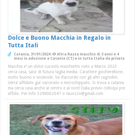
Dolce e Buono Macchia in Regalo in
Tutta Itali
Catania, 31/01/2024: 🐶 Altra Razza maschio di 3 anni e 4
mesi in adozione a Catania (CT) e in tutta Italia da privato
Macchia e’ un dolce cucciolo maschietto nato a Marzo 2023
cerca casa, sara’ di futura taglia media. Carattere giocherellone,
molto buono e socievole. Va d’accordo con gli altri cagnolini.
Verra’ affidato gia’ vaccinato e microchippato. Si trova a catania
ma cerca casa anche al centro e al nord Italia previo colloqui pre
affido. Per info 3298062047 o tauozzo@gmail.com