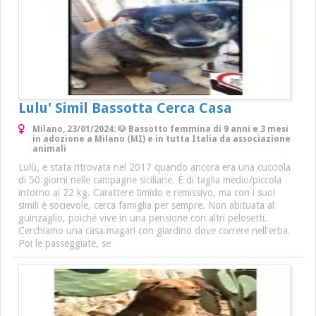
Lulu' Simil Bassotta Cerca Casa
Milano, 23/01/2024: 🐶 Bassotto femmina di 9 anni e 3 mesi
in adozione a Milano (MI) e in tutta Italia da associazione
animali
Lulù, e stata ritrovata nel 2017 quando ancora era una cucciola
di 50 giorni nelle campagne siciliane. È di taglia medio/piccola
intorno ai 22 kg. Carattere timido e remissivo, ma con i suoi
simili è socievole, cerca famiglia per sempre. Non abituata al
guinzaglio, poiché vive in una pensione con altri pelosetti.
Cerchiamo una casa magari con giardino dove correre nell'erba.
Poi le passeggiate, se