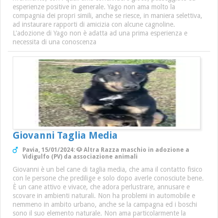
esperienze positive in generale. Yago non ama molto la
compagnia dei propri simili, anche se riesce, in maniera selettiva,
ad instaurare rapporti di amicizia con alcune cagnoline.
L'adozione di Yago non è adatta ad una prima esperienza e
necessita di una conoscenza
Giovanni Taglia Media
Pavia, 15/01/2024: 🐶 Altra Razza maschio in adozione a
Vidigulfo (PV) da associazione animali
Giovanni è un bel cane di taglia media, che ama il contatto fisico
con le persone che predilige e solo dopo averle conosciute bene.
È un cane attivo e vivace, che adora perlustrare, annusare e
scovare in ambienti naturali. Non ha problemi in automobile e
nemmeno in ambito urbano, anche se la campagna ed i boschi
sono il suo elemento naturale. Non ama particolarmente la