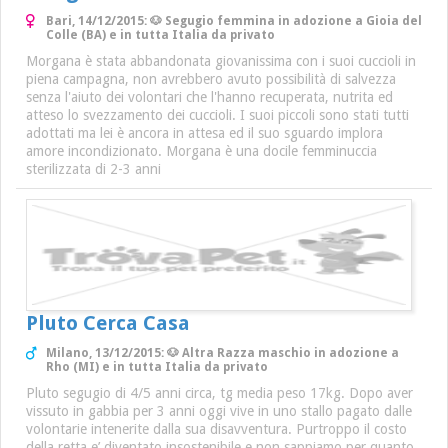
Bari, 14/12/2015: 🐶 Segugio femmina in adozione a Gioia del
Colle (BA) e in tutta Italia da privato
Morgana è stata abbandonata giovanissima con i suoi cuccioli in
piena campagna, non avrebbero avuto possibilità di salvezza
senza l'aiuto dei volontari che l'hanno recuperata, nutrita ed
atteso lo svezzamento dei cuccioli. I suoi piccoli sono stati tutti
adottati ma lei è ancora in attesa ed il suo sguardo implora
amore incondizionato. Morgana è una docile femminuccia
sterilizzata di 2-3 anni
Pluto Cerca Casa
Milano, 13/12/2015: 🐶 Altra Razza maschio in adozione a
Rho (MI) e in tutta Italia da privato
Pluto segugio di 4/5 anni circa, tg media peso 17kg. Dopo aver
vissuto in gabbia per 3 anni oggi vive in uno stallo pagato dalle
volontarie intenerite dalla sua disavventura. Purtroppo il costo
della retta e’ diventato insostenibile e non sappiamo per quanto