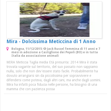
Mira - Dolcissima Meticcina di 1 Anno
Bologna, 11/12/2015: 🐶 Jack Russel femmina di 11 anni e 7
mesi in adozione a Castiglione dei Pepoli (BO) e in tutta
Italia da associazione animali
MIRA Meticcia Taglia media Età presunta: 2014 Mira è stata
trovata vagante sul territorio, del suo passato non sappiamo
nulla, solo che non dev'essere stato facile. Probabilmente ha
dovuto arrangiarsi sin da piccolissima per sopravvivere e
difendersi come poteva, dagli altri cani, ma anche dagli uomini.
Mira ha infatti poca fiducia nelle persone, ha bisogno di una
mamma che con pazienza possa