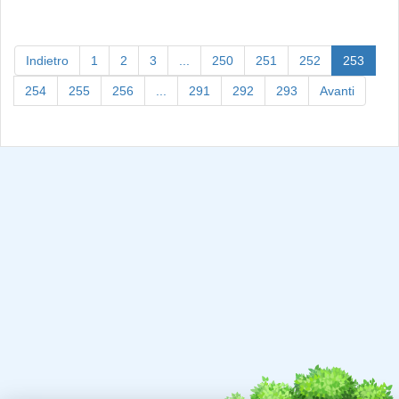
(curre
Indietro
1
2
3
...
250
251
252
253
254
255
256
...
291
292
293
Avanti