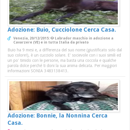
Adozione: Buio, Cucciolone Cerca Casa.
Venezia, 20/12/2015: 🐶 Labrador maschio in adozione a
Cavarzere (VE) e in tutta Italia da privato
Buio ha 9 mesi e, a differenza del suo nome (giustificato solo dal
suo colore!), è un cucciolo solare. E' socievole con i suoi simili ed
un po' timido con le persone, ma basta una coccola e qualche
parola dolce perché ti doni la sua anima delicata. Per maggiori
informazioni SONIA 3483138413.
Adozione: Bonnie, la Nonnina Cerca
Casa.