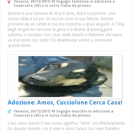
Venezia, 20/12/2015: 🐶 Segugio femmina in adozione a
Cavarzere (VE) e in tutta Italia da privato
Bonnie è una nonnina di circa 8 anni, dolce e paziente. Una
cuccia calda e un po' di coccole sono la sua felicità. Bonnie
proviene da un canile in cui era costretta a spazi angusti. A Città
degli Angeli ha ritrovato la gioia e la libertà di passeggiare
sull'erba a contatto con i suoi simili maschi e femmine che siano,
va d'accordo con tutti! Chi desiderasse venire a conoscere
questa dolce
Adozione: Amos, Cucciolone Cerca Casa!
Venezia, 20/12/2015: 🐶 Segugio maschio in adozione a
Cavarzere (VE) e in tutta Italia da privato
Ciao, sono Amos! Il mio nome significa "forte" ed effettivamente
ho dovuto esserlo. Ho 9 mesi e sono l'unico tra i miei fratellini