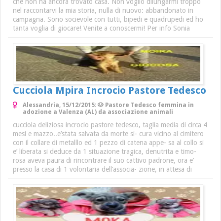
che non ha ancora trovato casa. Non voglio dilungarmi troppo
nel raccontarvi la mia storia, nulla di nuovo: abbandonato in
campagna. Sono socievole con tutti, bipedi e quadrupedi ed ho
tanta voglia di giocare! Venite a conoscermi! Per info Sonia
Cucciola Mpira Incrocio Pastore Tedesco
Alessandria, 15/12/2015: 🐶 Pastore Tedesco femmina in
adozione a Valenza (AL) da associazione animali
cucciola deliziosa incrocio pastore tedesco, taglia media di circa 4
mesi e mazzo..e’stata salvata da morte si- cura vicino al cimitero
con il collare di metalllo ed 1 pezzo di catena appe- sa al collo si
e’ liberata si deduce da 1 situazione tragica, denutrita e timo-
rosa aveva paura di rincontrare il suo cattivo padrone, ora e’
presso la casa di 1 volontaria dell’associa- zione, in attesa di