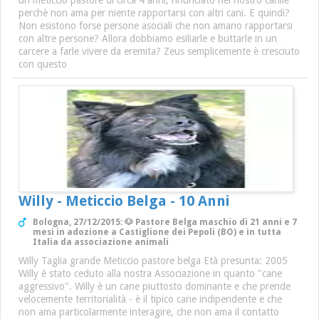
un meticcio pastore di circa 4 anni, rinunciato nel nostro canile
perchè non ama per niente rapportarsi con altri cani. E quindi?
Non esistono forse persone asociali che non amano rapportarsi
con altre persone? Allora dobbiamo esiliarle e buttarle in un
carcere a farle vivere da eremita? Zeus semplicemente è cresciuto
con questo
Willy - Meticcio Belga - 10 Anni
Bologna, 27/12/2015: 🐶 Pastore Belga maschio di 21 anni e 7
mesi in adozione a Castiglione dei Pepoli (BO) e in tutta
Italia da associazione animali
Willy Taglia grande Meticcio pastore belga Età presunta: 2005
Willy è stato ceduto alla nostra Associazione in quanto "cane
aggressivo". Willy è un cane piuttosto dominante e che prende
velocemente territorialità - è il tipico cane indipendente e che
non ama particolarmente interagire, che non ama il contatto