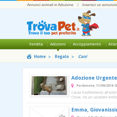
Annunci animali in Adozione
Inserisci un annunci
Vendita
Adozioni
Accoppiamento
Atla
Home
Regalo
Cani
Adozione Urgente
Pordenone, 11/09/2016: 
Causa trasferimento all'este
Chow. Ha un carattere molto
Emma, Giovanissi