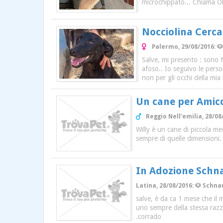
microchippato... Chiama 
Nocciolina Cerc
Palermo, 29/08/2016: 🐶
Salve, mi presento : sono 
afoso.. Io seguivo le pers
non per gli occhi della mi
Un cane per Amic
Reggio Nell'emilia, 28/08
Willy è un cane di piccola m
sempre di quelle dimensioni
In Adozione Schna
Latina, 28/08/2016: 🐶 Schna
salve, è da ca 1 mese che il
uno sempre della stessa razz
.corrado