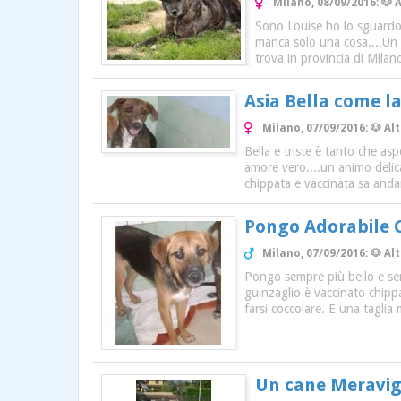
Milano, 08/09/2016: 🐶
Sono Louise ho lo sguardo 
manca solo una cosa....Un A
trova in provincia di Milan
Asia Bella come la
Milano, 07/09/2016: 🐶 Al
Bella e triste è tanto che as
amore vero....un animo delicat
chippata e vaccinata sa anda
Pongo Adorabile 
Milano, 07/09/2016: 🐶 Al
Pongo sempre più bello e semp
guinzaglio è vaccinato chipp
farsi coccolare. E una taglia 
Un cane Meravigl