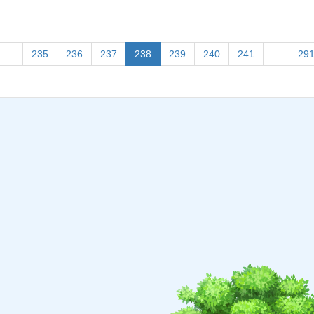
(current)
...
235
236
237
238
239
240
241
...
29