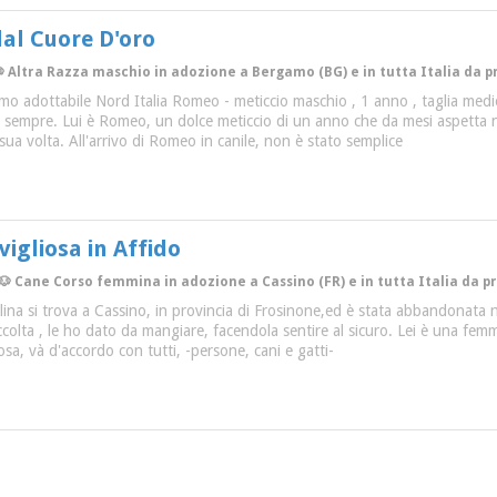
al Cuore D'oro
 Altra Razza maschio in adozione a Bergamo (BG) e in tutta Italia da p
o adottabile Nord Italia Romeo - meticcio maschio , 1 anno , taglia medio
r sempre. Lui è Romeo, un dolce meticcio di un anno che da mesi aspetta n
sua volta. All'arrivo di Romeo in canile, non è stato semplice
igliosa in Affido
 🐶 Cane Corso femmina in adozione a Cassino (FR) e in tutta Italia da p
ina si trova a Cassino, in provincia di Frosinone,ed è stata abbandonata n
ccolta , le ho dato da mangiare, facendola sentire al sicuro. Lei è una femmi
osa, và d'accordo con tutti, -persone, cani e gatti-