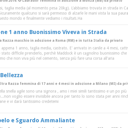
09/09/2016: 🐶 Labrador femmina in adozione a Monza (MB) da privato
taglia media (al momento pesa 20kg). L’abbiamo trovata in strada in Cala
 Sicuramente qualcuno si sarà permesso di alzarle le mani vista la sua paura
uesto mondo e finalmente vediamo i risultati.Ha
ne 1 anno Buonissimo Viveva in Strada
ra Razza maschio in adozione a Roma (RM) e in tutta Italia da privato
ppena 1 anno, taglia media, castrato. E' arrivato in canile a 4 mesi, catt
stato difficile prenderlo, perchè Maddock è un cagnolno buonissimo che s
mo che non viva più nel cemento, senza più fare una corsa all'aria
Bellezza
 Altra Razza femmina di 17 anni e 4 mesi in adozione a Milano (MI) da pr
la snella agile sono una signora , amo i miei simili tantissimo e un po più
non voglio essere invisibile ancora per tanto lo sono stata per anni rinch
ane e vi darà tantissimo credetemi
pelo e Sguardo Ammaliante