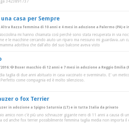
Olga 3423891737
a una casa per Sempre
 Altra Razza femmina di 10 anni e 4 mesi in adozione a Palermo (PA) e in
Nocciolina mi hanno chiamata così perchè sono stata recuperata in via no
one e le macchine cercando aiuto un riparo ma nessuno mi guardava..un cuc
a mamma adottiva che dall'alto del suo balcone aveva visto
o
/2016: 🐶 Boxer maschio di 12 anni e 7 mesi in adozione a Reggio Emilia (R
edia taglia di due anni abituato in casa vaccinato e sverminato. E' un me
. Perfetto come compagnia ed è molto silenzioso.
uzer o fox Terrier
uzer in adozione a Spigno Saturnia (LT) e in tutta Italia da privato
 mio amico non c'è più uno schnauzer gigante nero di 11 anni a causa di un
a od anche fox terrier possibilmente femmina taglia media non importa il 