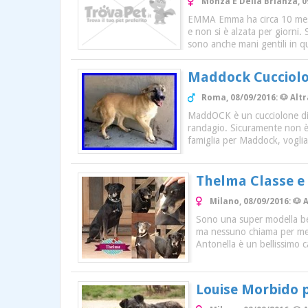
Monza E Della Brianza, 
EMMA Emma ha circa 10 mesi, 
e non si è alzata per giorni.
sono anche mani gentili in q
Maddock Cucciolo
Roma, 08/09/2016: 🐶 Alt
MaddOCK è un cucciolone di a
randagio. Sicuramente non è 
famiglia per Maddock, voglia
Thelma Classe e 
Milano, 08/09/2016: 🐶
Sono una super modella bel
ma nessuno chiama per me...
Antonella è un bellissimo c
Louise Morbido 