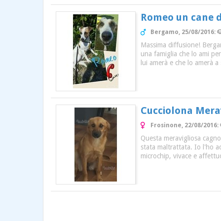
Romeo un cane d
Bergamo, 25/08/2016: 
Massima diffusione! Bergam
una famiglia che lo ami pe
lui amerà e che lo amerà a 
Cucciolona Merav
Frosinone, 22/08/2016:
Questa meravigliosa cagnol
stata maltrattata. Io l'ho a
microchip, vivace e affettu