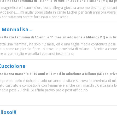
 Altra Razza femmina di 16 anni e 10 mesi in adozione a Milano (MI) da p
magnetico e il cuore d'oro sono allegra giocosa amo moltissimo gli umani e
dozione.....mi aiuti? Sono stata in canile Lacher per tanti anni ora vorrei 
o contattatemi sarete fortunati a conoscerla...
 Monnalisa...
tra Razza femmina di 10 anni e 11 mesi in adozione a Milano (MI) e in tut
petta una mamma , ha solo 12 mesi, ed è una taglia media contenuta pesa solo
o come un piccolo fiore...si trova in provincia di milano.....Venite a conos
re al guinzaglio e ascolta i comandi insomma un
Cucciolone
tra Razza maschio di 10 anni e 11 mesi in adozione a Milano (MI) da priv
re piu bello è dolce ha solo un anno di vita e si trova in provincia di mi
ato castrato e compatibile con femmine e anche cani maschi . Cerca una be
media pesa 20 chili. Si affida previo pre e post affido no
ioso!!!