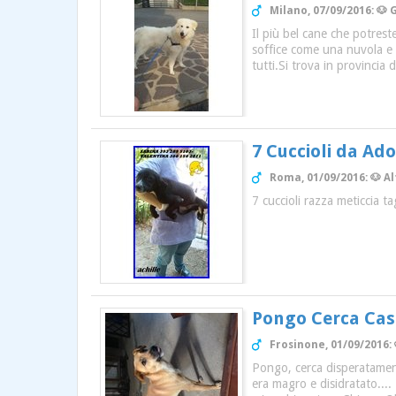
Milano, 07/09/2016: 🐶
Il più bel cane che potrest
soffice come una nuvola e 
tutti.Si trova in provincia 
7 Cuccioli da Ad
Roma, 01/09/2016: 🐶 A
7 cuccioli razza meticcia t
Pongo Cerca Ca
Frosinone, 01/09/2016: 
Pongo, cerca disperatamente
era magro e disidratato....