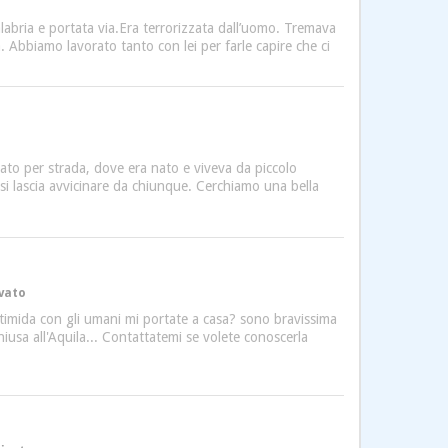
bria e portata via.Era terrorizzata dall’uomo. Tremava
. Abbiamo lavorato tanto con lei per farle capire che ci
rato per strada, dove era nato e viveva da piccolo
i lascia avvicinare da chiunque. Cerchiamo una bella
ivato
 timida con gli umani mi portate a casa? sono bravissima
iusa all'Aquila... Contattatemi se volete conoscerla