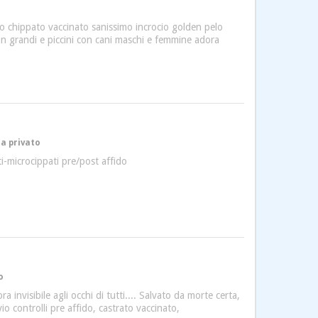
ato chippato vaccinato sanissimo incrocio golden pelo
on grandi e piccini con cani maschi e femmine adora
da privato
i-microcippati pre/post affido
o
nvisibile agli occhi di tutti.... Salvato da morte certa,
o controlli pre affido, castrato vaccinato,