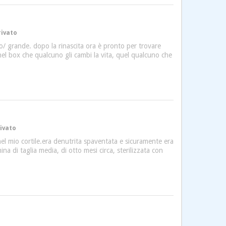
rivato
/ grande. dopo la rinascita ora è pronto per trovare
el box che qualcuno gli cambi la vita, quel qualcuno che
rivato
el mio cortile.era denutrita spaventata e sicuramente era
na di taglia media, di otto mesi circa, sterilizzata con