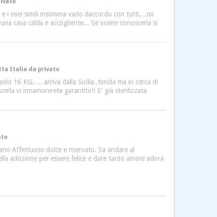
rivato
 i miei simili insomma vado daccordo con tutti....mi
una casa calda e accogliente... Se volete conoscerla si
ta Italia da privato
 16 KG. ... arriva dalla Sicilia..timida ma in cerca di
cerla vi innamorerete garantito!! E' già sterilizzata
ato
lano Affettuoso dolce e riservato. Sa andare al
lla adozione per essere felice e dare tanto amore adora