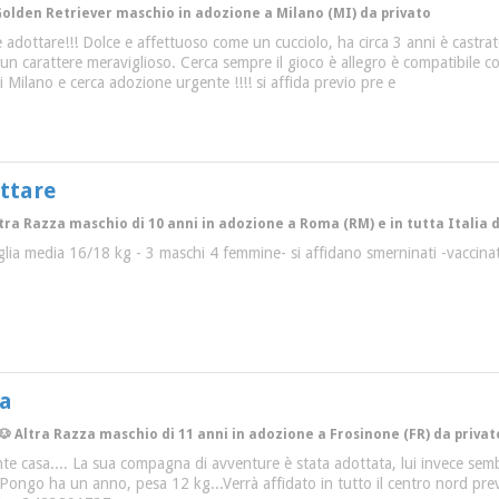
 Golden Retriever maschio in adozione a Milano (MI) da privato
e adottare!!! Dolce e affettuoso come un cucciolo, ha circa 3 anni è castr
un carattere meraviglioso. Cerca sempre il gioco è allegro è compatibile c
di Milano e cerca adozione urgente !!!! si affida previo pre e
ottare
ltra Razza maschio di 10 anni in adozione a Roma (RM) e in tutta Italia 
aglia media 16/18 kg - 3 maschi 4 femmine- si affidano smerninati -vaccinat
sa
🐶 Altra Razza maschio di 11 anni in adozione a Frosinone (FR) da privat
 casa.... La sua compagna di avventure è stata adottata, lui invece sembra i
 Pongo ha un anno, pesa 12 kg...Verrà affidato in tutto il centro nord previ