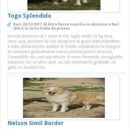
Togo Splendido
Bari, 22/12/2017: 🐶 Altra Razza maschio in adozione a Bari
(BA) e in tutta Italia da privato
incrocio pastorino di 1 anno di età, taglia media 20 kg circa,
cerca casa, proviene da una situazione di grave maltrattamento,
è stato abbandonato assieme al fratello inizialmente ha bisogno
di conoscere gradualmente nuove persone poichè timoroso
Compatibile con cani soprattutto di sesso femminile, consigliabile
adozione con un altro cane, ma con inserimento graduale. no
gatti, no bambini che
Nelson Simil Border