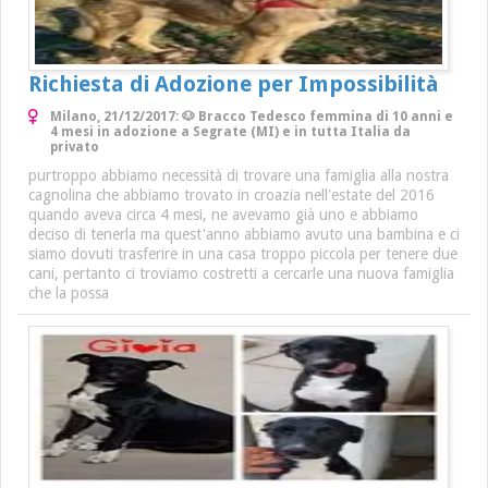
Richiesta di Adozione per Impossibilità
Milano, 21/12/2017: 🐶 Bracco Tedesco femmina di 10 anni e
4 mesi in adozione a Segrate (MI) e in tutta Italia da
privato
purtroppo abbiamo necessità di trovare una famiglia alla nostra
cagnolina che abbiamo trovato in croazia nell'estate del 2016
quando aveva circa 4 mesi, ne avevamo già uno e abbiamo
deciso di tenerla ma quest'anno abbiamo avuto una bambina e ci
siamo dovuti trasferire in una casa troppo piccola per tenere due
cani, pertanto ci troviamo costretti a cercarle una nuova famiglia
che la possa