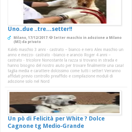
Uno..due ..tre…setter!!
Milano, 17/12/2017: 🐶 Setter maschio in adozione a Milano
(MI) da privato
Kaleb maschio 3 anni - castrato – bianco e nero Alex maschio un
anno e mezzo- castrato –bianco e arancio Roger 4 anni –
castrato - tricolore Nonostante la razza si trovano in strada e
hanno bisogno del nostro aiuto per trovare finalmente una casa!
taglia media e carattere dolcissimo come tutti i setter! Verranno
affidati previo controllo preaffido e compilazione moduli di
adozione solo nel Nord
Un pò di Felicità per White ? Dolce
Cagnone tg Medio-Grande