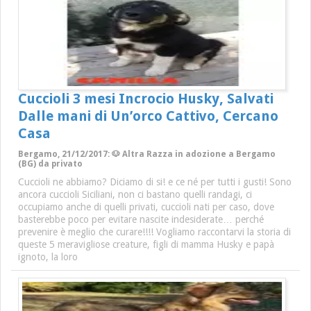
Cuccioli 3 mesi Incrocio Husky, Salvati
Dalle mani di Un’orco Cattivo, Cercano
Casa
Bergamo, 21/12/2017: 🐶 Altra Razza in adozione a Bergamo
(BG) da privato
Cuccioli ne abbiamo? Diciamo di si! e ce né per tutti i gusti! Sono
ancora cuccioli Siciliani, non ci bastano quelli randagi, ci
occupiamo anche di quelli privati, cuccioli nati per caso, dove
basterebbe poco per evitare nascite indesiderate… perché
prevenire è meglio che curare!!!! Vogliamo raccontarvi la storia di
queste 5 meravigliose creature, figli di mamma Husky e papà
ignoto, la loro