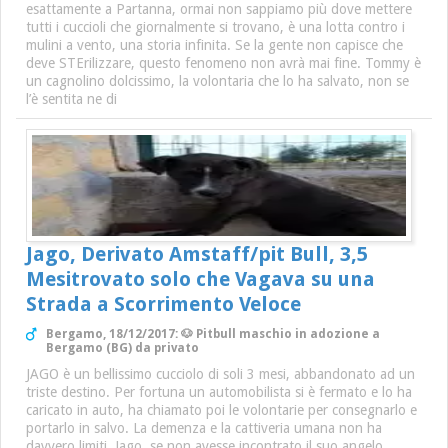
esattamente a Partanna, ormai non sappiamo più dove mettere
tutti i cuccioli che giornalmente si trovano, è una lotta contro i
mulini a vento, una storia infinita. Se la gente non capisce che
deve STErilizzare, questo fenomeno non avrà mai fine. Tommy è
un cagnolino dolcissimo, la volontaria che lo ha salvato, non se
l’è sentita ne di
Jago, Derivato Amstaff/pit Bull, 3,5
Mesitrovato solo che Vagava su una
Strada a Scorrimento Veloce
Bergamo, 18/12/2017: 🐶 Pitbull maschio in adozione a
Bergamo (BG) da privato
JAGO è un bellissimo cucciolo di soli 3 mesi, abbandonato ad un
triste destino. Per fortuna un automobilista si è fermato e lo ha
caricato in auto, ha chiamato poi le volontarie per consegnarlo e
portarlo in salvo. La demenza e la cattiveria umana non ha
davvero limiti. Jago, se non avesse incontrato il suo angelo,