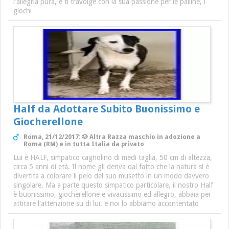
l'allegria pura, e ti travolge con la sua passione per le palline, i
giochi
Half da Adottare Subito Buonissimo e
Giocherellone
Roma, 21/12/2017: 🐶 Altra Razza maschio in adozione a
Roma (RM) e in tutta Italia da privato
Lui è HALF, simpatico cagnolino di medi taglia, 50 cm di altezza,
circa 5 anni di età. Il nome gli deriva dal fatto che la natura si è
divertita a colorare il pelo del suo musetto in un modo davvero
singolare. Ma a parte questo simpatico particolare, il nostro Half
è buonissimo, giocherellone e vivacissimo ed allegro, abbaia per
attirare l'attenzione su di lui. e noi lo abbiamo accontentato