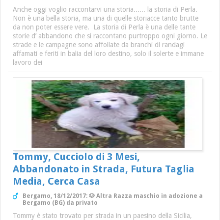
Anche oggi voglio raccontarvi una storia...... la storia di Perla.
Non è una bella storia, ma una di quelle storiacce tanto brutte
da non poter essere vere. La storia di Perla è una delle tante
storie d’ abbandono che si raccontano purtroppo ogni giorno. Le
strade e le campagne sono affollate da branchi di randagi
affamati e feriti in balia del loro destino, solo il solerte e immane
lavoro dei
Tommy, Cucciolo di 3 Mesi,
Abbandonato in Strada, Futura Taglia
Media, Cerca Casa
Bergamo, 18/12/2017: 🐶 Altra Razza maschio in adozione a
Bergamo (BG) da privato
Tommy è stato trovato per strada in un paesino della Sicilia,