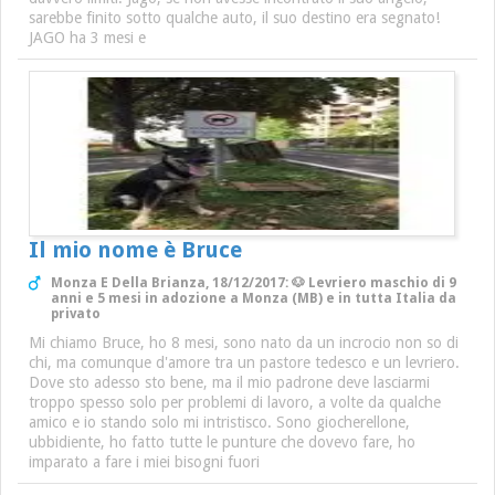
sarebbe finito sotto qualche auto, il suo destino era segnato!
JAGO ha 3 mesi e
Il mio nome è Bruce
Monza E Della Brianza, 18/12/2017: 🐶 Levriero maschio di 9
anni e 5 mesi in adozione a Monza (MB) e in tutta Italia da
privato
Mi chiamo Bruce, ho 8 mesi, sono nato da un incrocio non so di
chi, ma comunque d'amore tra un pastore tedesco e un levriero.
Dove sto adesso sto bene, ma il mio padrone deve lasciarmi
troppo spesso solo per problemi di lavoro, a volte da qualche
amico e io stando solo mi intristisco. Sono giocherellone,
ubbidiente, ho fatto tutte le punture che dovevo fare, ho
imparato a fare i miei bisogni fuori