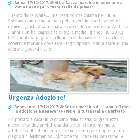
Roma, 17/12/2017: 🐶 Altra Razza maschio in adozione a
Pomezia (RM) e in tutta Italia da privato
È tanto dolce White.... ma nessuno che chiama per lui :-(.
Speriamo tanto che prima o poi arriverà inaspettatamente la
richiesta giusta e sarà amato e coccolato come merita. White ha
3 anni è un bel cagnolone di taglia medio- grande, sui 28 Kg,
ben socializzato, giocherellone e con la passione di cuscini e
copertine morbide dove fare lunghi riposini. Adora stare all'aria
aperta e godersi il sole
Urgenza Adozione!
Benevento, 17/12/2017: 🐶 Setter maschio di 11 anni e 7 mesi
in adozione a Benevento (BN) e in tutta Italia da privato
Ho portato a casa un cagnolino dalla strada, di grandezza
media, circa due anni di età, denutrito, stanco, ma molto
affettuoso. Il veterinario che lo ha visitato purtroppo ha fatto
diagnosi di leishmaniosi. Al momento il cane sta benissimo, è