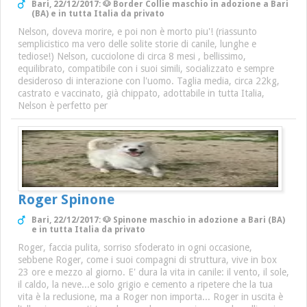
Bari, 22/12/2017: 🐶 Border Collie maschio in adozione a Bari
(BA) e in tutta Italia da privato
Nelson, doveva morire, e poi non è morto piu'! (riassunto
semplicistico ma vero delle solite storie di canile, lunghe e
tediose!) Nelson, cucciolone di circa 8 mesi , bellissimo,
equilibrato, compatibile con i suoi simili, socializzato e sempre
desideroso di interazione con l'uomo. Taglia media, circa 22kg,
castrato e vaccinato, già chippato, adottabile in tutta Italia,
Nelson è perfetto per
Roger Spinone
Bari, 22/12/2017: 🐶 Spinone maschio in adozione a Bari (BA)
e in tutta Italia da privato
Roger, faccia pulita, sorriso sfoderato in ogni occasione,
sebbene Roger, come i suoi compagni di struttura, vive in box
23 ore e mezzo al giorno. E' dura la vita in canile: il vento, il sole,
il caldo, la neve...e solo grigio e cemento a ripetere che la tua
vita è la reclusione, ma a Roger non importa... Roger in uscita è