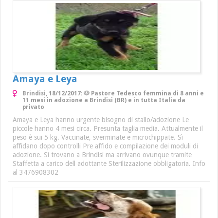
Amaya e Leya
Brindisi, 18/12/2017: 🐶 Pastore Tedesco femmina di 8 anni e
11 mesi in adozione a Brindisi (BR) e in tutta Italia da
privato
Amaya e Leya hanno urgente bisogno di stallo/adozione Le
piccole hanno 4 mesi circa. Presunta taglia media. Attualmente il
peso è sui 5 kg. Vaccinate, sverminate e microchippate. Sì
affidano dopo controlli Pre affido e compilazione dei moduli di
adozione. Sì trovano a Brindisi ma arrivano ovunque tramite
Staffetta a carico dell adottante Sterilizzazione obbligatoria. Info
al 3476908302