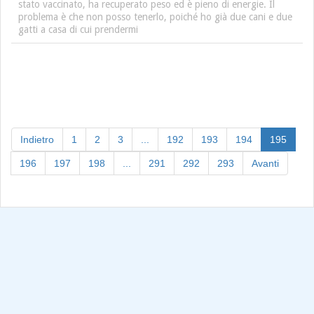
stato vaccinato, ha recuperato peso ed è pieno di energie. Il
problema è che non posso tenerlo, poiché ho già due cani e due
gatti a casa di cui prendermi
(curre
Indietro
1
2
3
...
192
193
194
195
196
197
198
...
291
292
293
Avanti