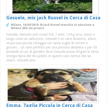
Gesuele, mix jack Russel in Cerca di Casa
Milano, 16/04/2018: 🐶 Jack Russel maschio in adozione a
Milano (MI) da privato
Gesuele, derivato Jack russel Età: 2 anni. 14 kg circa, basso e
lungo come un salsiccioto. Gesuele è un cane dinamico, attivo,
vivace una piccola scheggia con tanta voglia di correre e
giocare... un cane perfetto per una persona dinamica o per chi
possiede un po di giardino dove Gesuele possa sfogare la tanta
energia tipica dei mix jackini, in questo caso tantoo mix sia
chiaro. Gesuele ama
Emma, Taglia Piccola in Cerca di Casa