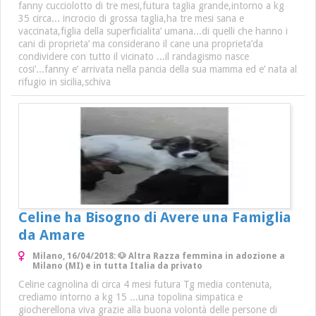
fanny cucciolotto di tre mesi,futura taglia grande,intorno a kg
35 circa... incrocio di grossa taglia,ha tre mesi sana e
vaccinata,figlia della superficialita’ umana...di quelli che hanno i
cani di proprieta’ ma considerano il cane una proprieta’da
condividere con tutto il vicinato ...il randagismo nasce
cosi’...fanny e’ arrivata nella pancia della sua mamma ed e’ nata al
rifugio in sicilia,schiva
Celine ha Bisogno di Avere una Famiglia
da Amare
Milano, 16/04/2018: 🐶 Altra Razza femmina in adozione a
Milano (MI) e in tutta Italia da privato
Celine cagnolina di circa 4 mesi futura Tg media contenuta,
crediamo intorno a kg 15 ...una topolina simpatica e
giocherellona viva grazie alla buona volontà delle persone di