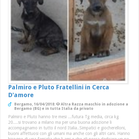
Palmiro e Pluto Fratellini in Cerca
D'amore
Bergamo, 16/04/2018: 🐶 Altra Razza maschio in adozione a
Bergamo (BG) e in tutta Italia da privato
Palmiro e Pluto hanno tre mesi ...futura Tg media, circa kg
20....si trovano a milano ma per una buona adozione li
accompagnamo in tutto il nord Italia..Simpatici e giocherelloni,
buoni affettuosi con gli umani ma anche con gli altri cani. Hanno
bisogno di una famiglia che li ami e che gli possa dedicare un po