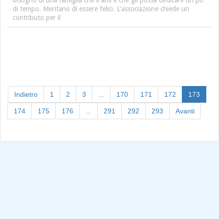
di tempo. Meritano di essere felici. L'associazione chiede un
contributo per il
(curre
Indietro
1
2
3
...
170
171
172
173
174
175
176
...
291
292
293
Avanti