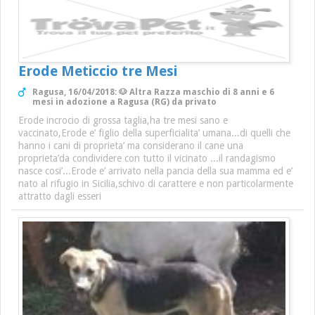
Erode Meticcio tre Mesi
Ragusa, 16/04/2018: 🐶 Altra Razza maschio di 8 anni e 6
mesi in adozione a Ragusa (RG) da privato
Erode incrocio di grossa taglia,ha tre mesi sano e
vaccinato,Erode e’ figlio della superficialita’ umana...di quelli che
hanno i cani di proprieta’ ma considerano il cane una
proprieta’da condividere con tutto il vicinato ...il randagismo
nasce cosi’...Erode e’ arrivato nella pancia della sua mamma ed e’
nato al rifugio in Sicilia,schivo di carattere e non particolarmente
attratto dagli esseri