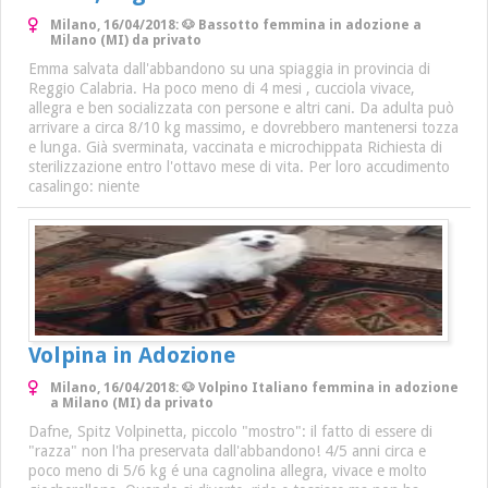
Milano, 16/04/2018: 🐶 Bassotto femmina in adozione a
Milano (MI) da privato
Emma salvata dall'abbandono su una spiaggia in provincia di
Reggio Calabria. Ha poco meno di 4 mesi , cucciola vivace,
allegra e ben socializzata con persone e altri cani. Da adulta può
arrivare a circa 8/10 kg massimo, e dovrebbero mantenersi tozza
e lunga. Già sverminata, vaccinata e microchippata Richiesta di
sterilizzazione entro l'ottavo mese di vita. Per loro accudimento
casalingo: niente
Volpina in Adozione
Milano, 16/04/2018: 🐶 Volpino Italiano femmina in adozione
a Milano (MI) da privato
Dafne, Spitz Volpinetta, piccolo "mostro": il fatto di essere di
"razza" non l'ha preservata dall'abbandono! 4/5 anni circa e
poco meno di 5/6 kg é una cagnolina allegra, vivace e molto