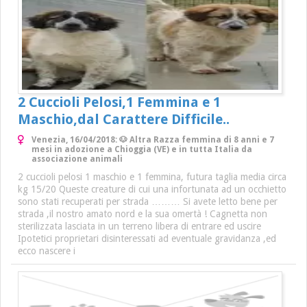
2 Cuccioli Pelosi,1 Femmina e 1
Maschio,dal Carattere Difficile..
Venezia, 16/04/2018: 🐶 Altra Razza femmina di 8 anni e 7
mesi in adozione a Chioggia (VE) e in tutta Italia da
associazione animali
2 cuccioli pelosi 1 maschio e 1 femmina, futura taglia media circa
kg 15/20 Queste creature di cui una infortunata ad un occhietto
sono stati recuperati per strada ……… Si avete letto bene per
strada ,il nostro amato nord e la sua omertà ! Cagnetta non
sterilizzata lasciata in un terreno libera di entrare ed uscire
Ipotetici proprietari disinteressati ad eventuale gravidanza ,ed
ecco nascere i