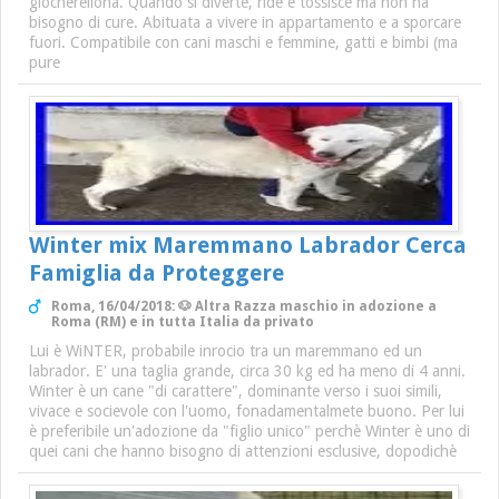
giocherellona. Quando si diverte, ride e tossisce ma non ha
bisogno di cure. Abituata a vivere in appartamento e a sporcare
fuori. Compatibile con cani maschi e femmine, gatti e bimbi (ma
pure
Winter mix Maremmano Labrador Cerca
Famiglia da Proteggere
Roma, 16/04/2018: 🐶 Altra Razza maschio in adozione a
Roma (RM) e in tutta Italia da privato
Lui è WiNTER, probabile inrocio tra un maremmano ed un
labrador. E' una taglia grande, circa 30 kg ed ha meno di 4 anni.
Winter è un cane "di carattere", dominante verso i suoi simili,
vivace e socievole con l'uomo, fonadamentalmete buono. Per lui
è preferibile un'adozione da "figlio unico" perchè Winter è uno di
quei cani che hanno bisogno di attenzioni esclusive, dopodichè