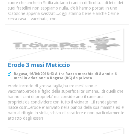
cuore che anche in Sicilia aiutano i cani in difficoltà. ..di lei e dei
suoi fratellini non sappiamo nulla, c'è li hanno portati in uno
scatolone appena svezzati...oggi stanno bene e anche Celine
cerca casa ...vaccinata, con
Erode 3 mesi Meticcio
Ragusa, 16/04/2018: 🐶 Altra Razza maschio di 8 anni e 6
mesi in adozione a Ragusa (RG) da privato
erode incrocio di grossa taglia,ha tre mesi sano e
vaccinato,erode e’ figlio della superficialita’ umana...di quelli che
hanno i cani di proprieta’ ma considerano il cane una
proprieta’da condividere con tutto il vicinato ...il randagismo
nasce cosi’...erode e’ arrivato nella pancia della sua mamma ed e’
nato al rifugio in sicilia,schivo di carattere e non particolarmente
attratto dagli esseri