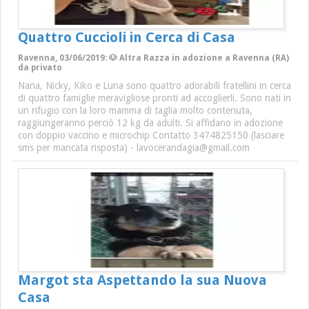
Quattro Cuccioli in Cerca di Casa
Ravenna, 03/06/2019: 🐶 Altra Razza in adozione a Ravenna (RA)
da privato
Nana, Nicky, Kiko e Luna sono quattro adorabili fratellini in cerca
di quattro famiglie meravigliose pronti ad accoglierli. Sono nati in
un rifugio con la loro mamma di taglia molto contenuta,
raggiungeranno perciò 12 kg da adulti. Si affidano in adozione
con doppio vaccino e microchip Contatto 3474825150 (lasciare
sms per mancata risposta) - lavocerandagia@gmail.com
Margot sta Aspettando la sua Nuova
Casa