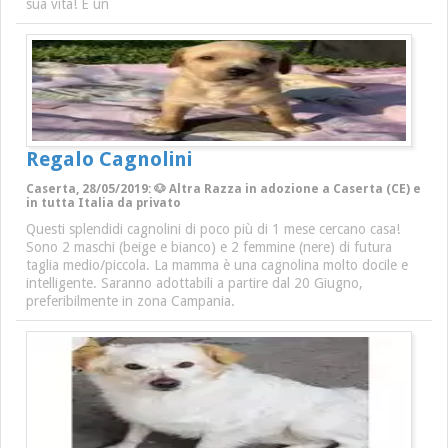
sua vita! È un
Regalo Cagnolini
Caserta, 28/05/2019: 🐶 Altra Razza in adozione a Caserta (CE) e
in tutta Italia da privato
Questi splendidi cagnolini di poco più di 1 mese cercano casa!
Sono 2 maschi (beige e bianco) e 2 femmine (nere) di futura
taglia medio/piccola. La mamma è una cagnolina molto docile e
intelligente. Saranno adottabili a partire dal 20 Giugno,
preferibilmente in zona Campania.