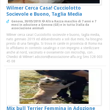
Wilmer Cerca Casa! Cucciolotto
Socievole e Buono, Taglia Media
Genova, 30/05/2019: 🐶 Altra Razza maschio di 7 anni e 7
mesi in adozione a Genova (GE) e in tutta Italia da
associazione animali
Wilmer cerca casa! Cucciolotto socievole e buono, taglia media,
nato gennaio 2019 ed abbandonato a soli due mesi, ha bisogno
presto di una famiglia. Si trova in canile in provincia di Roma ma
lo affidiamo in contesto casalingo e con impegno a sterilizzare
anche al nord, vaccinato e ovviamente con microchip, con .
Chiedici di Wilmer! adozioni@associazione-alfa.org Sms 328 003
45 08
Mix bull Terrier Femmina in Adozione