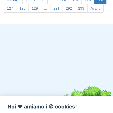
127
128
129
...
291
292
293
Avanti
Noi ♥️ amiamo i 🍪 cookies!