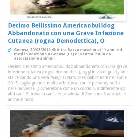
Decimo Bellissimo Americanbulldog
Abbandonato con una Grave Infezione
Cutanea (rogna Demodettica), O
Genova, 30/05/2019: 🐶 Altra Razza maschio di 11 anni e 4
mesi in adozione a Genova (GE) e in tutta Italia da
associazione animali
Decimo Bellissimo americanbulldog abbandonato con una grave
infezione cutanea (rogna demodettica), oggi in via di guarigione
sta cercando una vera famiglia! Nato presumibilmente nell'aprile
2015, taglia grande, molto affettuoso con le persone, buffo
nelle movenze, giocherellone come un cucciolo, indifferente agli
altri cani. Si trova in canile in provincia di Roma ma è adottabile
anche al nord.