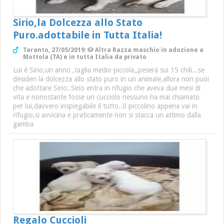
Sirio,la Dolcezza allo Stato
Puro.adottabile in Tutta Italia!
Taranto, 27/05/2019: 🐶 Altra Razza maschio in adozione a
Mottola (TA) e in tutta Italia da privato
Lui è Sirio,un anno ,taglia medio piccola,,peserà sui 15 chili...se
desideri la dolcezza allo stato puro in un animale,allora non puoi
che adottare Sirio..Sirio entra in rifugio che aveva due mesi di
vita e nonostante fosse un cucciolo nessuno ha mai chiamato
per lui,davvero inspiegabile il tutto..Il piccolino appena vai in
rifugio,si avvicina e praticamente non si stacca un attimo dalla
gamba
Regalo Cuccioli