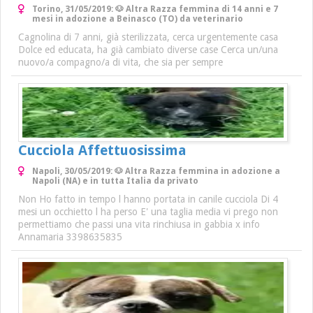
Torino, 31/05/2019: 🐶 Altra Razza femmina di 14 anni e 7
mesi in adozione a Beinasco (TO) da veterinario
Cagnolina di 7 anni, già sterilizzata, cerca urgentemente casa
Dolce ed educata, ha già cambiato diverse case Cerca un/una
nuovo/a compagno/a di vita, che sia per sempre
Cucciola Affettuosissima
Napoli, 30/05/2019: 🐶 Altra Razza femmina in adozione a
Napoli (NA) e in tutta Italia da privato
Non Ho fatto in tempo l hanno portata in canile cucciola Di 4
mesi un occhietto l ha perso E' una taglia media vi prego non
permettiamo che passi una vita rinchiusa in gabbia x info
Annamaria 3398635835