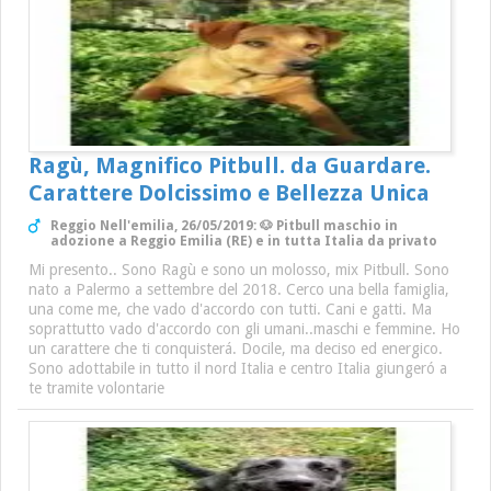
Ragù, Magnifico Pitbull. da Guardare.
Carattere Dolcissimo e Bellezza Unica
Reggio Nell'emilia, 26/05/2019: 🐶 Pitbull maschio in
adozione a Reggio Emilia (RE) e in tutta Italia da privato
Mi presento.. Sono Ragù e sono un molosso, mix Pitbull. Sono
nato a Palermo a settembre del 2018. Cerco una bella famiglia,
una come me, che vado d'accordo con tutti. Cani e gatti. Ma
soprattutto vado d'accordo con gli umani..maschi e femmine. Ho
un carattere che ti conquisterá. Docile, ma deciso ed energico.
Sono adottabile in tutto il nord Italia e centro Italia giungeró a
te tramite volontarie