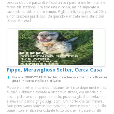
cercava cibo dai passanti e il suo unico riparo erano le macchine
ferme alla stazione. Era solo una cucciola, ma ha imparato a
cavarsela da sola in poco tempo. È già sterilizzata, pesa sui 20kg
e non crescerà più di così. Da quando è entrata nello stallo con
Pippo, che era lì
Pippo, Meraviglioso Setter, Cerca Casa
Brescia, 28/05/2019: 🐶 Setter maschio in adozione a Brescia
(BS) e in tutta Italia da privato
Pippo è un setter stupendo, fisicamente rinato dopo mesi e mesi
di cure. L'abbiamo trovato a ottobre in strada, era un telaio di
ossa e pelle senza neppure un pelo, puzzava giá di putrefazione
e aveva un panno grigio sugli occhi. Un morto che camminava!
Non pensavamo potesse sopravvivere, e invece eccolo qui, bello
come il sole e felice nonostante tutto ciò che ha passato nella