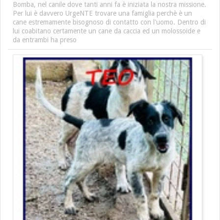
Bomba, nel canile dove tanti anni fa è iniziata la nostra missione.
Per lui è davvero UrgeNTE trovare una famiglia perchè è un
cane estremamente bisognoso di contatto con l'uomo. Dentro di
lui coabitano certamente un cane da caccia ed un molossoide e
da entrambi ha preso