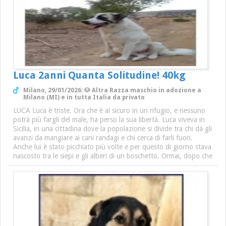
Luca 2anni Quanta Solitudine! 40kg
Milano, 29/01/2026: 🐶 Altra Razza maschio in adozione a
Milano (MI) e in tutta Italia da privato
LUCA Luca è triste. Ora che è al sicuro in un rifugio, e nessuno
potrà più fargli del male, ha perso la sua libertà. Luca viveva in
Sicilia, in una cittadina dove la popolazione si divide tra chi dà gli
avanzi da mangiare ai cani randagi e chi cerca di farli fuori.
Anche lui è stato picchiato più volte e per questo di giorno stava
nascosto tra le siepi e gli alberi di un boschetto. Ormai, dopo che