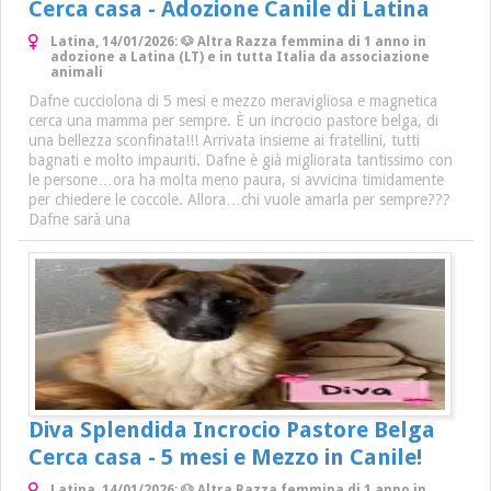
Cerca casa - Adozione Canile di Latina
Latina, 14/01/2026: 🐶 Altra Razza femmina di 1 anno in
adozione a Latina (LT) e in tutta Italia da associazione
animali
Dafne cucciolona di 5 mesi e mezzo meravigliosa e magnetica
cerca una mamma per sempre. È un incrocio pastore belga, di
una bellezza sconfinata!!! Arrivata insieme ai fratellini, tutti
bagnati e molto impauriti. Dafne è già migliorata tantissimo con
le persone…ora ha molta meno paura, si avvicina timidamente
per chiedere le coccole. Allora…chi vuole amarla per sempre???
Dafne sarà una
Diva Splendida Incrocio Pastore Belga
Cerca casa - 5 mesi e Mezzo in Canile!
Latina, 14/01/2026: 🐶 Altra Razza femmina di 1 anno in