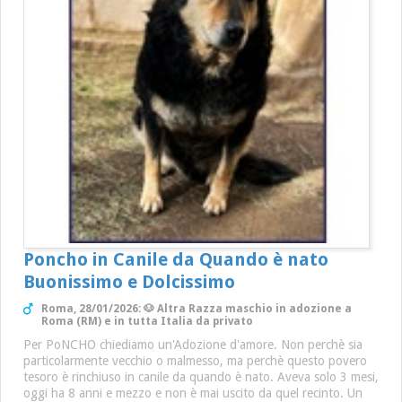
Poncho in Canile da Quando è nato
Buonissimo e Dolcissimo
Roma, 28/01/2026: 🐶 Altra Razza maschio in adozione a
Roma (RM) e in tutta Italia da privato
Per PoNCHO chiediamo un'Adozione d'amore. Non perchè sia
particolarmente vecchio o malmesso, ma perchè questo povero
tesoro è rinchiuso in canile da quando è nato. Aveva solo 3 mesi,
oggi ha 8 anni e mezzo e non è mai uscito da quel recinto. Un