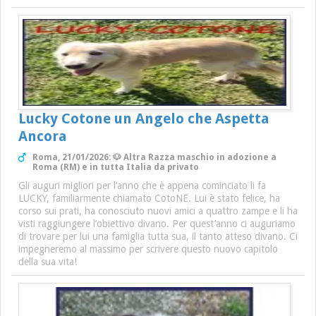
Lucky Cotone un Angelo che Aspetta
Ancora
Roma, 21/01/2026: 🐶 Altra Razza maschio in adozione a
Roma (RM) e in tutta Italia da privato
Gli auguri migliori per l’anno che è appena cominciato li fa
LUCKY, familiarmente chiamato CotoNE. Lui è stato felice, ha
corso sui prati, ha conosciuto nuovi amici a quattro zampe e li ha
visti raggiungere l’obiettivo divano. Per quest’anno ci auguriamo
di trovare per lui una famiglia tutta sua, il tanto atteso divano. Ci
impegneremo al massimo per scrivere questo nuovo capitolo
della sua vita!