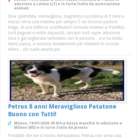
adozione a Latina (LT) e in tutta Italia da associazione
animali
Diva Splendida, meravigliosa, magnetica cucciolona di 5 mesi e
mezzo cerca una mamma per sempre È un incrocio pastore
belga, di una bellezza sconfinata!!! Arrivata insieme ai fratellini,
tutti bagnati e molto impauriti, cercano tutti super adozione
Diva è già migliorata tantissimo con le persone…ora ha molta
meno paura, si avvicina timidamente per chiedere le coccole.
Allora…chi vuole amarla per
Petrux 8 anni Meraviglioso Patatone
Buono con Tutti!
Milano, 14/01/2026: 🐶 Altra Razza maschio in adozione a
Milano (MI) e in tutta Italia da privato
Possibile che per il nostro meraviglioso Petrux non arrivi una