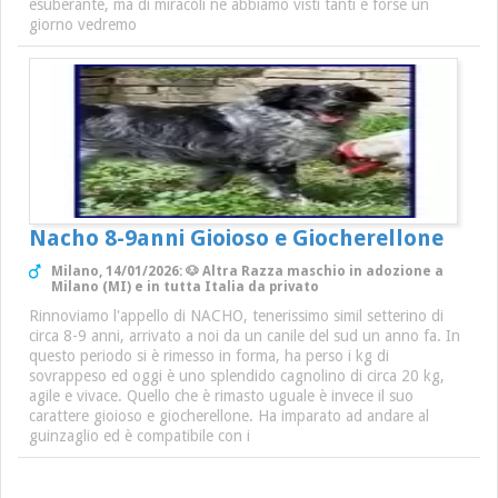
esuberante, ma di miracoli ne abbiamo visti tanti e forse un
giorno vedremo
Nacho 8-9anni Gioioso e Giocherellone
Milano, 14/01/2026: 🐶 Altra Razza maschio in adozione a
Milano (MI) e in tutta Italia da privato
Rinnoviamo l'appello di NACHO, tenerissimo simil setterino di
circa 8-9 anni, arrivato a noi da un canile del sud un anno fa. In
questo periodo si è rimesso in forma, ha perso i kg di
sovrappeso ed oggi è uno splendido cagnolino di circa 20 kg,
agile e vivace. Quello che è rimasto uguale è invece il suo
carattere gioioso e giocherellone. Ha imparato ad andare al
guinzaglio ed è compatibile con i