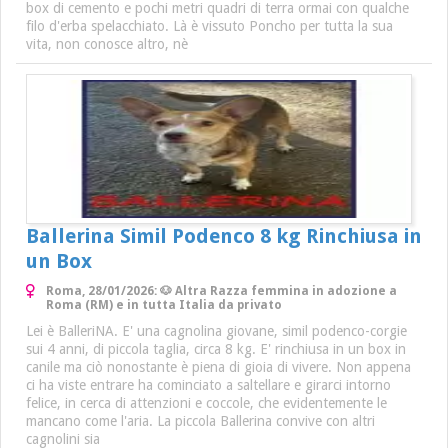
box di cemento e pochi metri quadri di terra ormai con qualche
filo d'erba spelacchiato. Là è vissuto Poncho per tutta la sua
vita, non conosce altro, nè
Ballerina Simil Podenco 8 kg Rinchiusa in
un Box
Roma, 28/01/2026: 🐶 Altra Razza femmina in adozione a
Roma (RM) e in tutta Italia da privato
Lei è BalleriNA. E' una cagnolina giovane, simil podenco-corgie
sui 4 anni, di piccola taglia, circa 8 kg. E' rinchiusa in un box in
canile ma ciò nonostante è piena di gioia di vivere. Non appena
ci ha viste entrare ha cominciato a saltellare e girarci intorno
felice, in cerca di attenzioni e coccole, che evidentemente le
mancano come l'aria. La piccola Ballerina convive con altri
cagnolini sia