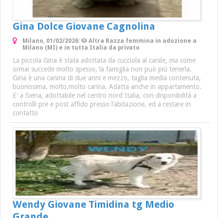
Gina Dolce Giovane Cagnolina
Milano, 01/02/2026: 🐶 Altra Razza femmina in adozione a
Milano (MI) e in tutta Italia da privato
La piccola Gina è stata adottata da cucciola al canile, ma come
ormai succede molto spesso, la famiglia non può più tenerla.
Gina è una canina di due anni e mezzo, taglia media contenuta,
buonissima, molto,molto carina. Adatta anche in appartamento.
E' a Siena, adottabile nel centro nord Italia, con disponibilità a
controlli pre e post affido presso l’abitazione, ed a restare in
contatto
Wendy Giovane Timidina tg Medio
Grande