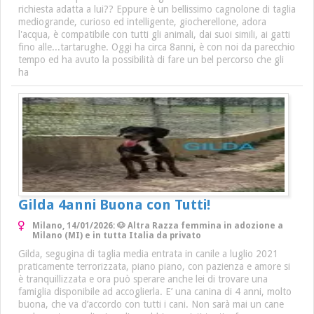
richiesta adatta a lui?? Eppure è un bellissimo cagnolone di taglia
mediogrande, curioso ed intelligente, giocherellone, adora
l'acqua, è compatibile con tutti gli animali, dai suoi simili, ai gatti
fino alle...tartarughe. Oggi ha circa 8anni, è con noi da parecchio
tempo ed ha avuto la possibilità di fare un bel percorso che gli
ha
Gilda 4anni Buona con Tutti!
Milano, 14/01/2026: 🐶 Altra Razza femmina in adozione a
Milano (MI) e in tutta Italia da privato
Gilda, segugina di taglia media entrata in canile a luglio 2021
praticamente terrorizzata, piano piano, con pazienza e amore si
è tranquillizzata e ora può sperare anche lei di trovare una
famiglia disponibile ad accoglierla. E’ una canina di 4 anni, molto
buona, che va d’accordo con tutti i cani. Non sarà mai un cane