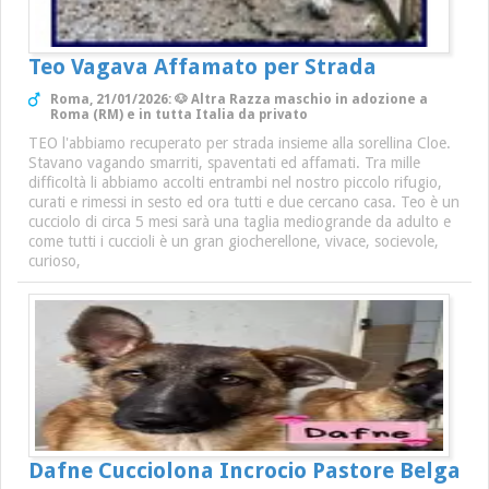
Teo Vagava Affamato per Strada
Roma, 21/01/2026: 🐶 Altra Razza maschio in adozione a
Roma (RM) e in tutta Italia da privato
TEO l'abbiamo recuperato per strada insieme alla sorellina Cloe.
Stavano vagando smarriti, spaventati ed affamati. Tra mille
difficoltà li abbiamo accolti entrambi nel nostro piccolo rifugio,
curati e rimessi in sesto ed ora tutti e due cercano casa. Teo è un
cucciolo di circa 5 mesi sarà una taglia mediogrande da adulto e
come tutti i cuccioli è un gran giocherellone, vivace, socievole,
curioso,
Dafne Cucciolona Incrocio Pastore Belga