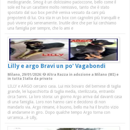
mediogrande. Smog è un dolcissimo pacioccone, bello come il
sole ed ha un carattere molto remissivo, tanto che è stato
spostato dal suo box perchè veniva vessato da cani più
prepotenti di lui. Ora sta in un box con cagnolini più tranquilli e
può vivere più serenamente. Inutile dire che per lui cerchiamo
una famiglia per sempre, che lo ami e
Lilly e argo Bravi un po' Vagabondi
Milano, 29/01/2026: 🐶 Altra Razza in adozione a Milano (MI) e
in tutta Italia da privato
LILLY e ARGO cercano casa. Lui mix bovaro del bernese di taglia
grande, lei lupacchiotta di taglia media, sterilizzata, entrambi
circa 5anni. La loro storia: un giorno Argo arriva dal davanti casa
di una famiglia. Loro non hanno cani e decidono di non
mandarlo via. Argo rimane, è buono, bello ma ha il brutto vizio
di andarsene in giro. Dopo qualche tempo Argo torna con
un'amica...è Lilly,